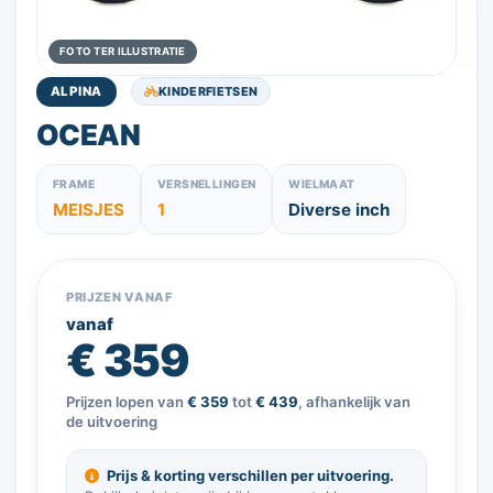
FOTO TER ILLUSTRATIE
KINDERFIETSEN
ALPINA
OCEAN
FRAME
VERSNELLINGEN
WIELMAAT
MEISJES
1
Diverse inch
PRIJZEN VANAF
vanaf
€ 359
Prijzen lopen van
€ 359
tot
€ 439
, afhankelijk van
de uitvoering
Prijs & korting verschillen per uitvoering.