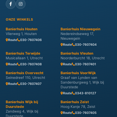
ONZE WINKELS
Banierhuis Houten
Banierhuis Nieuwegein
Vlierweg 1, Houten
Nedereindseweg 17,
Nieuwegein
Route
030-7607406
Route
030-7607404
Banierhuis Terwijde
Banierhuis Vleuten
Musicallaan 1, Utrecht
Noorderburcht 18, Utrecht
Route
030-7607408
Route
030-7607401
Banierhuis Overvecht
Banierhuis VoorWijk
Seinedreef 110, Utrecht
Graaf van Lynden van
Sandenburgweg 1, Wijk bij
Route
030-7607407
Duurstede
Route
0343-810127
Banierhuis Wijk bij
Banierhuis Zeist
Duurstede
Hoog Kanje 78, Zeist
Zandweg 4, Wijk bij
Route
030-7607405
Duurstede