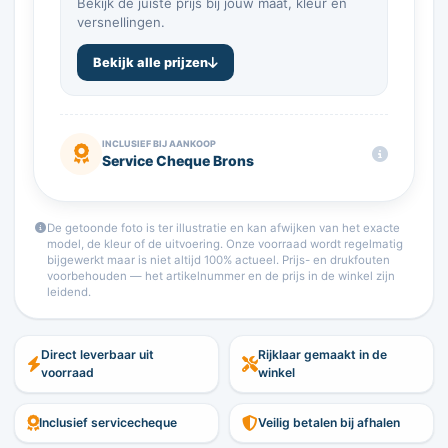
Bekijk de juiste prijs bij jouw maat, kleur en
versnellingen.
Bekijk alle prijzen
INCLUSIEF BIJ AANKOOP
Service Cheque Brons
De getoonde foto is ter illustratie en kan afwijken van het exacte
model, de kleur of de uitvoering. Onze voorraad wordt regelmatig
bijgewerkt maar is niet altijd 100% actueel. Prijs- en drukfouten
voorbehouden — het artikelnummer en de prijs in de winkel zijn
leidend.
Direct leverbaar uit
Rijklaar gemaakt in de
voorraad
winkel
Inclusief servicecheque
Veilig betalen bij afhalen