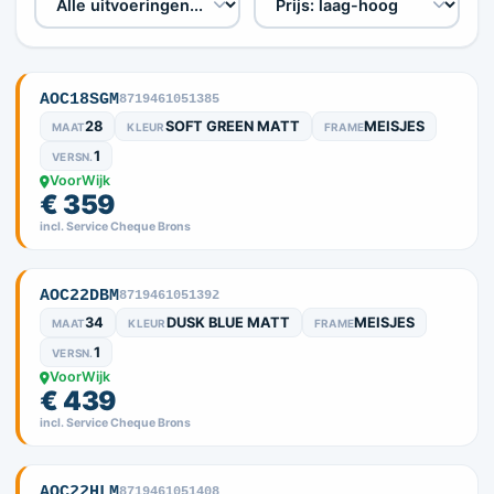
AOC18SGM
8719461051385
28
SOFT GREEN MATT
MEISJES
MAAT
KLEUR
FRAME
1
VERSN.
VoorWijk
€ 359
incl. Service Cheque Brons
AOC22DBM
8719461051392
34
DUSK BLUE MATT
MEISJES
MAAT
KLEUR
FRAME
1
VERSN.
VoorWijk
€ 439
incl. Service Cheque Brons
AOC22HLM
8719461051408