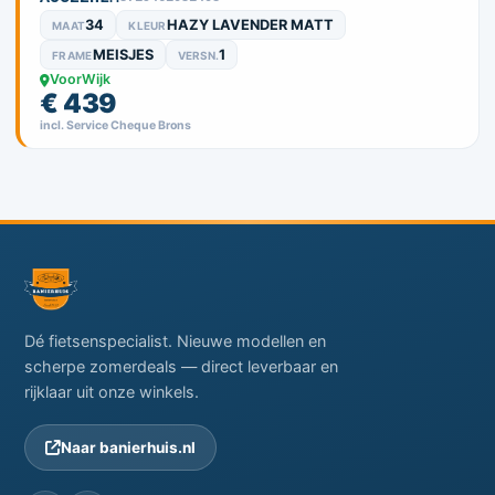
34
HAZY LAVENDER MATT
MAAT
KLEUR
MEISJES
1
FRAME
VERSN.
VoorWijk
€ 439
incl. Service Cheque Brons
Dé fietsenspecialist. Nieuwe modellen en
scherpe zomerdeals — direct leverbaar en
rijklaar uit onze winkels.
Naar banierhuis.nl