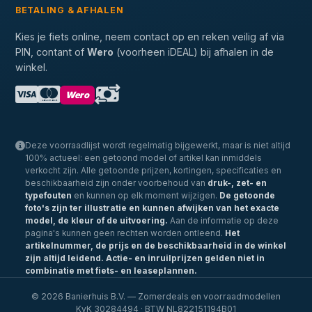
BETALING & AFHALEN
Kies je fiets online, neem contact op en reken veilig af via
PIN, contant of
Wero
(voorheen iDEAL) bij afhalen in de
winkel.
Wero
Deze voorraadlijst wordt regelmatig bijgewerkt, maar is niet altijd
100% actueel: een getoond model of artikel kan inmiddels
verkocht zijn. Alle getoonde prijzen, kortingen, specificaties en
beschikbaarheid zijn onder voorbehoud van
druk-, zet- en
typefouten
en kunnen op elk moment wijzigen.
De getoonde
foto's zijn ter illustratie en kunnen afwijken van het exacte
model, de kleur of de uitvoering.
Aan de informatie op deze
pagina's kunnen geen rechten worden ontleend.
Het
artikelnummer, de prijs en de beschikbaarheid in de winkel
zijn altijd leidend.
Actie- en inruilprijzen gelden niet in
combinatie met fiets- en leaseplannen.
© 2026 Banierhuis B.V. — Zomerdeals en voorraadmodellen
KvK 30284494 · BTW NL822151194B01