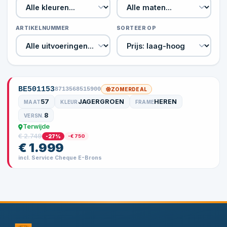
ARTIKELNUMMER
SORTEER OP
BE501153
8713568515900
ZOMERDEAL
57
JAGERGROEN
HEREN
MAAT
KLEUR
FRAME
8
VERSN.
Terwijde
€ 2.749
-27%
-€ 750
€ 1.999
incl. Service Cheque E-Brons