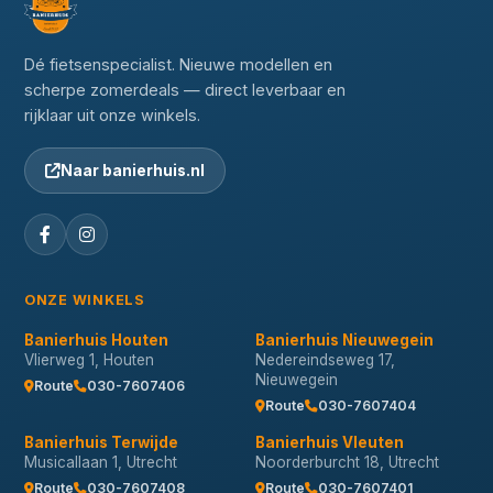
Dé fietsenspecialist. Nieuwe modellen en
scherpe zomerdeals — direct leverbaar en
rijklaar uit onze winkels.
Naar banierhuis.nl
ONZE WINKELS
Banierhuis Houten
Banierhuis Nieuwegein
Vlierweg 1, Houten
Nedereindseweg 17,
Nieuwegein
Route
030-7607406
Route
030-7607404
Banierhuis Terwijde
Banierhuis Vleuten
Musicallaan 1, Utrecht
Noorderburcht 18, Utrecht
Route
030-7607408
Route
030-7607401