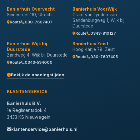
Banierhuis Overvecht
Banierhuis VoorWijk
Seinedreef 110, Utrecht
Graaf van Lynden van
Sandenburgweg 1, Wijk bij
Route
030-7607407
Duurstede
Route
0343-810127
Banierhuis Wijk bij
Banierhuis Zeist
Duurstede
Hoog Kanje 78, Zeist
Zandweg 4, Wijk bij Duurstede
Route
030-7607405
Route
0343-594000
Bekijk de openingstijden
KLANTENSERVICE
Banierhuis B.V.
1e Regimentsdok 4
3433 KS Nieuwegein
klantenservice@banierhuis.nl