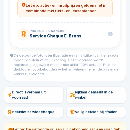
Let op:
actie- en inruilprijzen gelden niet in
combinatie met fiets- en leaseplannen.
INCLUSIEF BIJ AANKOOP
Service Cheque E-Brons
De getoonde foto is ter illustratie en kan afwijken van het exacte
model, de kleur of de uitvoering. Onze voorraad wordt
regelmatig bijgewerkt maar is niet altijd 100% actueel. Prijs- en
drukfouten voorbehouden — het artikelnummer en de prijs in de
winkel zijn leidend.
Direct leverbaar uit
Rijklaar gemaakt in de
voorraad
winkel
Inclusief servicecheque
Veilig betalen bij afhalen
Let op:
De getoonde prijzen zijn gekoppeld aan een specifiek