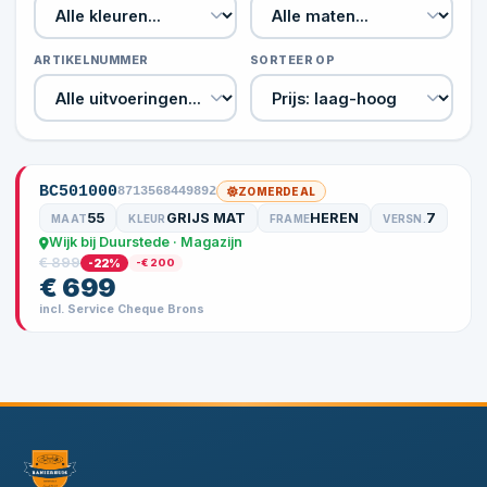
ARTIKELNUMMER
SORTEER OP
BC501000
8713568449892
ZOMERDEAL
55
GRIJS MAT
HEREN
7
MAAT
KLEUR
FRAME
VERSN.
Wijk bij Duurstede · Magazijn
€ 899
-22%
-€ 200
€ 699
incl. Service Cheque Brons