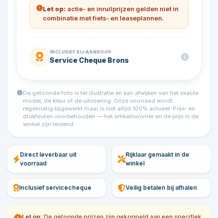
Let op:
actie- en inruilprijzen gelden niet in
combinatie met fiets- en leaseplannen.
INCLUSIEF BIJ AANKOOP
Service Cheque Brons
De getoonde foto is ter illustratie en kan afwijken van het exacte
model, de kleur of de uitvoering. Onze voorraad wordt
regelmatig bijgewerkt maar is niet altijd 100% actueel. Prijs- en
drukfouten voorbehouden — het artikelnummer en de prijs in de
winkel zijn leidend.
Direct leverbaar uit
Rijklaar gemaakt in de
voorraad
winkel
Inclusief servicecheque
Veilig betalen bij afhalen
Let op:
De getoonde prijzen zijn gekoppeld aan een specifiek