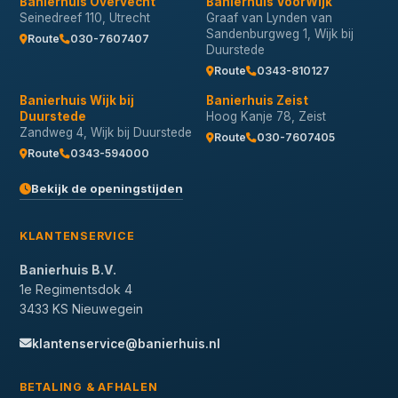
Banierhuis Overvecht
Banierhuis VoorWijk
Seinedreef 110, Utrecht
Graaf van Lynden van
Sandenburgweg 1, Wijk bij
Route
030-7607407
Duurstede
Route
0343-810127
Banierhuis Wijk bij
Banierhuis Zeist
Duurstede
Hoog Kanje 78, Zeist
Zandweg 4, Wijk bij Duurstede
Route
030-7607405
Route
0343-594000
Bekijk de openingstijden
KLANTENSERVICE
Banierhuis B.V.
1e Regimentsdok 4
3433 KS Nieuwegein
klantenservice@banierhuis.nl
BETALING & AFHALEN