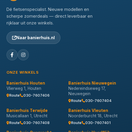
Dé fietsenspecialist. Nieuwe modellen en
scherpe zomerdeals — direct leverbaar en
rijklaar uit onze winkels.
Naar banierhuis.nl
ONZE WINKELS
Banierhuis Houten
Banierhuis Nieuwegein
Vlierweg 1, Houten
Nedereindseweg 17,
Nieuwegein
Route
030-7607406
Route
030-7607404
Banierhuis Terwijde
Banierhuis Vleuten
Musicallaan 1, Utrecht
Noorderburcht 18, Utrecht
Route
030-7607408
Route
030-7607401