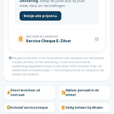
uitvoering.
Bekijk de juiste prijs bij jouw
maat, kleur en versnellingen.
Bekijk alle prijzen
INCLUSIEF BIJ AANKOOP
Service Cheque E-Zilver
De getoonde foto is ter illustratie en kan afwijken van het exacte
model, de kleur of de uitvoering. Onze voorraad wordt
regelmatig bijgewerkt maar is niet altijd 100% actueel. Prijs- en
drukfouten voorbehouden — het artikelnummer en de prijs in de
winkel zijn leidend.
Direct leverbaar uit
Rijklaar gemaakt in de
voorraad
winkel
Inclusief servicecheque
Veilig betalen bij afhalen