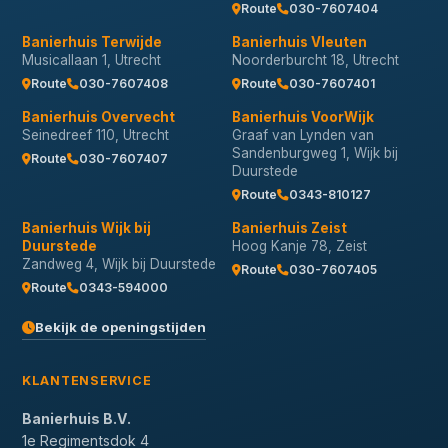
Route
030-7607404
Banierhuis Terwijde
Banierhuis Vleuten
Musicallaan 1, Utrecht
Noorderburcht 18, Utrecht
Route
030-7607408
Route
030-7607401
Banierhuis Overvecht
Banierhuis VoorWijk
Seinedreef 110, Utrecht
Graaf van Lynden van
Sandenburgweg 1, Wijk bij
Route
030-7607407
Duurstede
Route
0343-810127
Banierhuis Wijk bij
Banierhuis Zeist
Duurstede
Hoog Kanje 78, Zeist
Zandweg 4, Wijk bij Duurstede
Route
030-7607405
Route
0343-594000
Bekijk de openingstijden
KLANTENSERVICE
Banierhuis B.V.
1e Regimentsdok 4