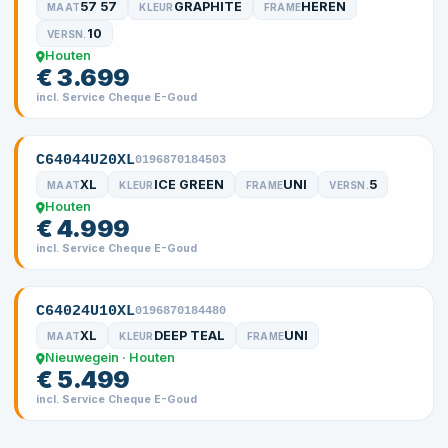
57 57
GRAPHITE
HEREN
MAAT
KLEUR
FRAME
10
VERSN.
Houten
€ 3.699
incl. Service Cheque E-Goud
C64044U20XL
0196870184503
XL
ICE GREEN
UNI
5
MAAT
KLEUR
FRAME
VERSN.
Houten
€ 4.999
incl. Service Cheque E-Goud
C64024U10XL
0196870184480
XL
DEEP TEAL
UNI
MAAT
KLEUR
FRAME
Nieuwegein · Houten
€ 5.499
incl. Service Cheque E-Goud