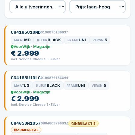
C64185U10MD
0196870186637
MD
BLACK
UNI
5
MAAT
KLEUR
FRAME
VERSN.
VoorWijk · Magazijn
€ 2.999
incl. Service Cheque E-Zilver
C64185U10LG
0196870186644
LG
BLACK
UNI
5
MAAT
KLEUR
FRAME
VERSN.
VoorWijk · Magazijn
€ 2.999
incl. Service Cheque E-Zilver
C64650M1057
0884603796832
INRUILACTIE
ZOMERDEAL