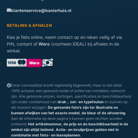
klantenservice@banierhuis.nl
BETALING & AFHALEN
Kies je fiets online, neem contact op en reken veilig af via
PIN, contant of
Wero
(voorheen iDEAL) bij afhalen in de
winkel.
Wero
Deze voorraadlijst wordt regelmatig bijgewerkt, maar is niet altijd
100% actueel: een getoond model of artikel kan inmiddels verkocht
zijn. Alle getoonde prijzen, kortingen, specificaties en beschikbaarheid
zijn onder voorbehoud van
druk-, zet- en typefouten
en kunnen op
elk moment wijzigen.
De getoonde foto's zijn ter illustratie en
kunnen afwijken van het exacte model, de kleur of de uitvoering.
Aan de informatie op deze pagina's kunnen geen rechten worden
ontleend.
Het artikelnummer, de prijs en de beschikbaarheid in de
winkel zijn altijd leidend.
Actie- en inruilprijzen gelden niet in
combinatie met fiets- en leaseplannen.