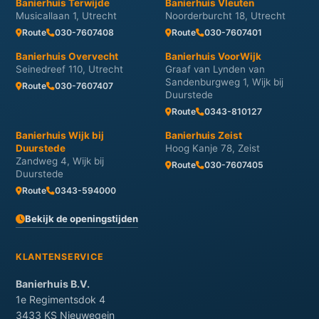
Banierhuis Terwijde
Banierhuis Vleuten
Musicallaan 1, Utrecht
Noorderburcht 18, Utrecht
Route
030-7607408
Route
030-7607401
Banierhuis Overvecht
Banierhuis VoorWijk
Seinedreef 110, Utrecht
Graaf van Lynden van
Sandenburgweg 1, Wijk bij
Route
030-7607407
Duurstede
Route
0343-810127
Banierhuis Wijk bij
Banierhuis Zeist
Duurstede
Hoog Kanje 78, Zeist
Zandweg 4, Wijk bij
Route
030-7607405
Duurstede
Route
0343-594000
Bekijk de openingstijden
KLANTENSERVICE
Banierhuis B.V.
1e Regimentsdok 4
3433 KS Nieuwegein