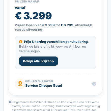
PRIJZEN VANAF
vanaf
€ 3.299
Prijzen lopen van
€ 3.299
tot
€ 6.299
, afhankelijk
van de uitvoering
Prijs & korting verschillen per uitvoering.
Bekijk de juiste prijs bij jouw maat, kleur en
versnellingen.
Bekijk alle prijzen
INCLUSIEF BIJ AANKOOP
Service Cheque Goud
De getoonde foto is ter illustratie en kan afwijken van het exacte
model, de kleur of de uitvoering. Onze voorraad wordt regelmatig
bijgewerkt maar is niet altijd 100% actueel. Prijs- en drukfouten