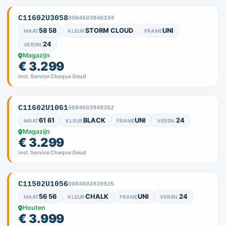
C11602U3058
0884603940334
58 58
STORM CLOUD
UNI
MAAT
KLEUR
FRAME
24
VERSN.
Magazijn
€ 3.299
incl. Service Cheque Goud
C11602U1061
0884603949382
61 61
BLACK
UNI
24
MAAT
KLEUR
FRAME
VERSN.
Magazijn
€ 3.299
incl. Service Cheque Goud
C11502U1056
0884603939925
56 56
CHALK
UNI
24
MAAT
KLEUR
FRAME
VERSN.
Houten
€ 3.999