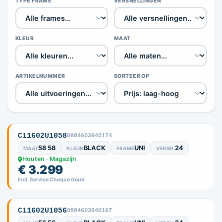
TYPE FRAME
VERSNELLINGEN
KLEUR
MAAT
ARTIKELNUMMER
SORTEER OP
C11602U1058
0884603940174
58 58
BLACK
UNI
24
MAAT
KLEUR
FRAME
VERSN.
Houten · Magazijn
€ 3.299
incl. Service Cheque Goud
C11602U1056
0884603940167