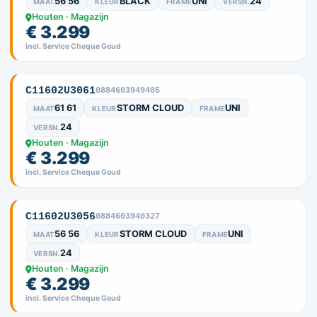
56 56
BLACK
UNI
24
MAAT
KLEUR
FRAME
VERSN.
Houten · Magazijn
€ 3.299
incl. Service Cheque Goud
C11602U3061
0884603949405
61 61
STORM CLOUD
UNI
MAAT
KLEUR
FRAME
24
VERSN.
Houten · Magazijn
€ 3.299
incl. Service Cheque Goud
C11602U3056
0884603940327
56 56
STORM CLOUD
UNI
MAAT
KLEUR
FRAME
24
VERSN.
Houten · Magazijn
€ 3.299
incl. Service Cheque Goud