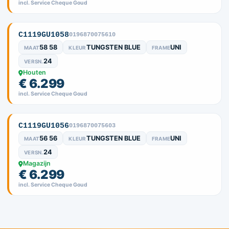
incl. Service Cheque Goud
C1119GU1058
0196870075610
58 58
TUNGSTEN BLUE
UNI
MAAT
KLEUR
FRAME
24
VERSN.
Houten
€ 6.299
incl. Service Cheque Goud
C1119GU1056
0196870075603
56 56
TUNGSTEN BLUE
UNI
MAAT
KLEUR
FRAME
24
VERSN.
Magazijn
€ 6.299
incl. Service Cheque Goud