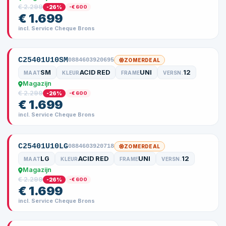
€ 2.299
-26%
-€ 600
€ 1.699
incl. Service Cheque Brons
C25401U10SM
0884603920695
ZOMERDEAL
SM
ACID RED
UNI
12
MAAT
KLEUR
FRAME
VERSN.
Magazijn
€ 2.299
-26%
-€ 600
€ 1.699
incl. Service Cheque Brons
C25401U10LG
0884603920718
ZOMERDEAL
LG
ACID RED
UNI
12
MAAT
KLEUR
FRAME
VERSN.
Magazijn
€ 2.299
-26%
-€ 600
€ 1.699
incl. Service Cheque Brons