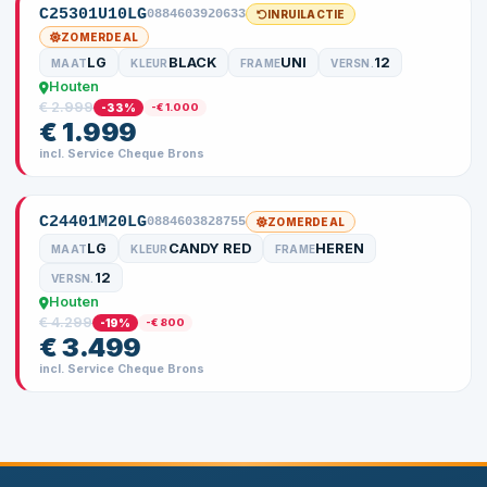
C25301U10LG
0884603920633
INRUILACTIE
ZOMERDEAL
LG
BLACK
UNI
12
MAAT
KLEUR
FRAME
VERSN.
Houten
€ 2.999
-33%
-€ 1.000
€ 1.999
incl. Service Cheque Brons
C24401M20LG
0884603828755
ZOMERDEAL
LG
CANDY RED
HEREN
MAAT
KLEUR
FRAME
12
VERSN.
Houten
€ 4.299
-19%
-€ 800
€ 3.499
incl. Service Cheque Brons