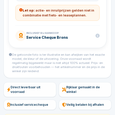
Let op:
actie- en inruilprijzen gelden niet in
combinatie met fiets- en leaseplannen.
INCLUSIEF BIJ AANKOOP
Service Cheque Brons
De getoonde foto is ter illustratie en kan afwijken van het exacte
model, de kleur of de uitvoering. Onze voorraad wordt
regelmatig bijgewerkt maar is niet altijd 100% actueel. Prijs- en
drukfouten voorbehouden — het artikelnummer en de prijs in de
winkel zijn leidend.
Direct leverbaar uit
Rijklaar gemaakt in de
voorraad
winkel
Inclusief servicecheque
Veilig betalen bij afhalen