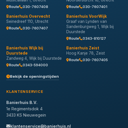
Musicallaan 1, Utrecht
Noorderburcht 18, Utrecht
Route
030-7607408
Route
030-7607401
Banierhuis Overvecht
Banierhuis VoorWijk
Seinedreef 110, Utrecht
Graaf van Lynden van
Sandenburgweg 1, Wijk bij
Route
030-7607407
Duurstede
Route
0343-810127
Banierhuis Wijk bij
Banierhuis Zeist
Duurstede
Hoog Kanje 78, Zeist
Zandweg 4, Wijk bij Duurstede
Route
030-7607405
Route
0343-594000
Bekijk de openingstijden
KLANTENSERVICE
Banierhuis B.V.
1e Regimentsdok 4
3433 KS Nieuwegein
klantenservice@banierhuis.nl