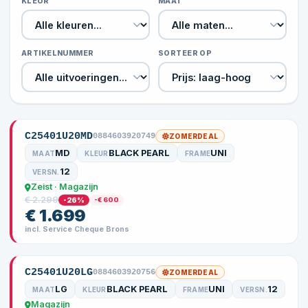
KLEUR
MAAT
ARTIKELNUMMER
SORTEER OP
C25401U20MD
0884603920749
ZOMERDEAL
MD
BLACK PEARL
UNI
MAAT
KLEUR
FRAME
12
VERSN.
Zeist · Magazijn
€ 2.299
-26%
-€ 600
€ 1.699
incl. Service Cheque Brons
C25401U20LG
0884603920756
ZOMERDEAL
LG
BLACK PEARL
UNI
12
MAAT
KLEUR
FRAME
VERSN.
Magazijn