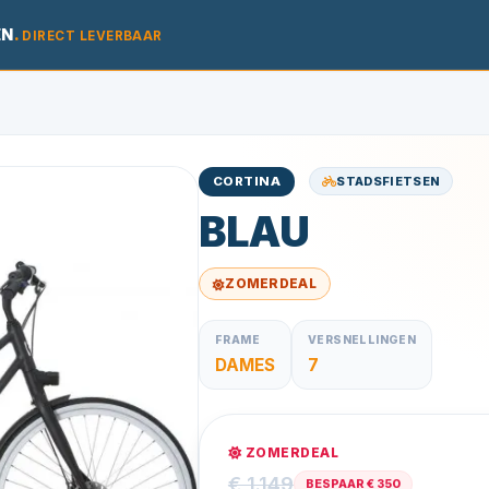
EN
.
DIRECT LEVERBAAR
STADSFIETSEN
CORTINA
BLAU
ZOMERDEAL
FRAME
VERSNELLINGEN
DAMES
7
ZOMERDEAL
€ 1.149
BESPAAR € 350