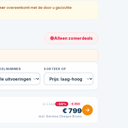
mer
overeenkomt met de door u gezochte
Alleen zomerdeals
IKELNUMMER
SORTEER OP
€ 1.149
-30%
-€ 350
€ 799
incl. Service Cheque Brons