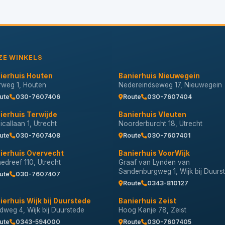
ZE WINKELS
ierhuis Houten
Banierhuis Nieuwegein
erweg 1, Houten
Nedereindseweg 17, Nieuwegein
ute
030-7607406
Route
030-7607404
ierhuis Terwijde
Banierhuis Vleuten
callaan 1, Utrecht
Noorderburcht 18, Utrecht
ute
030-7607408
Route
030-7607401
ierhuis Overvecht
Banierhuis VoorWijk
nedreef 110, Utrecht
Graaf van Lynden van
Sandenburgweg 1, Wijk bij Duurs
ute
030-7607407
Route
0343-810127
ierhuis Wijk bij Duurstede
Banierhuis Zeist
dweg 4, Wijk bij Duurstede
Hoog Kanje 78, Zeist
ute
0343-594000
Route
030-7607405