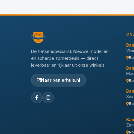
ON
Ban
Vli
Dé fietsenspecialist. Nieuwe modellen
Ro
en scherpe zomerdeals — direct
leverbaar en rijklaar uit onze winkels.
Ban
Musi
Naar banierhuis.nl
Ro
Ban
Sei
Ro
Ban
Zan
Ro