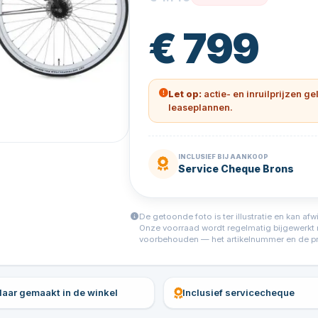
€ 799
Let op:
actie- en inruilprijzen ge
leaseplannen.
INCLUSIEF BIJ AANKOOP
Service Cheque Brons
De getoonde foto is ter illustratie en kan afw
Onze voorraad wordt regelmatig bijgewerkt ma
voorbehouden — het artikelnummer en de prijs
klaar gemaakt in de winkel
Inclusief servicecheque