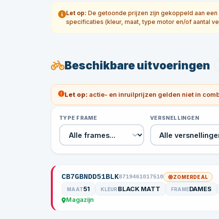
Let op:
De getoonde prijzen zijn gekoppeld aan een sp
specificaties (kleur, maat, type motor en/of aantal ve
Beschikbare uitvoeringen
Let op:
actie- en inruilprijzen gelden niet in com
TYPE FRAME
VERSNELLINGEN
CB7GBNDD51BLK
8719461017510
ZOMERDEAL
51
BLACK MATT
DAMES
MAAT
KLEUR
FRAME
Magazijn