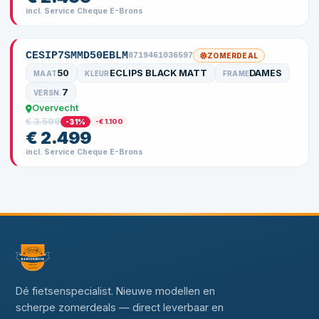
incl. Service Cheque E-Brons
CESIP7SMMD50EBLM
8719461036597
ZOMERDEAL
50
ECLIPS BLACK MATT
DAMES
MAAT
KLEUR
FRAME
7
VERSN.
Overvecht
€ 3.599
-31%
-€ 1.100
€ 2.499
incl. Service Cheque E-Brons
Dé fietsenspecialist. Nieuwe modellen en
scherpe zomerdeals — direct leverbaar en