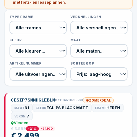
met fiets- en leaseplannen.
TYPE FRAME
VERSNELLINGEN
KLEUR
MAAT
ARTIKELNUMMER
SORTEER OP
CESIP7SMMH61EBLM
8719461036580
ZOMERDEAL
61
ECLIPS BLACK MATT
HEREN
MAAT
KLEUR
FRAME
7
VERSN.
Vleuten
€ 3.599
-31%
-€ 1.100
€ 2.499