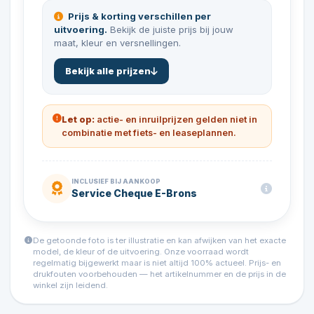
Prijs & korting verschillen per
uitvoering.
Bekijk de juiste prijs bij jouw
maat, kleur en versnellingen.
Bekijk alle prijzen
Let op:
actie- en inruilprijzen gelden niet in
combinatie met fiets- en leaseplannen.
INCLUSIEF BIJ AANKOOP
Service Cheque E-Brons
De getoonde foto is ter illustratie en kan afwijken van het exacte
model, de kleur of de uitvoering. Onze voorraad wordt
regelmatig bijgewerkt maar is niet altijd 100% actueel. Prijs- en
drukfouten voorbehouden — het artikelnummer en de prijs in de
winkel zijn leidend.