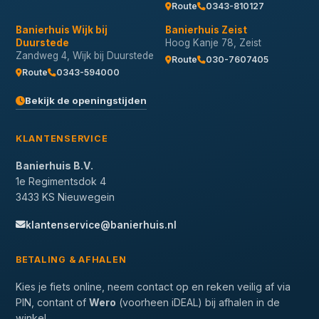
Route
0343-810127
Banierhuis Wijk bij
Banierhuis Zeist
Duurstede
Hoog Kanje 78, Zeist
Zandweg 4, Wijk bij Duurstede
Route
030-7607405
Route
0343-594000
Bekijk de openingstijden
KLANTENSERVICE
Banierhuis B.V.
1e Regimentsdok 4
3433 KS Nieuwegein
klantenservice@banierhuis.nl
BETALING & AFHALEN
Kies je fiets online, neem contact op en reken veilig af via
PIN, contant of
Wero
(voorheen iDEAL) bij afhalen in de
winkel.