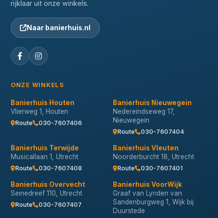
rijklaar uit onze winkels.
Naar banierhuis.nl
ONZE WINKELS
Banierhuis Houten
Banierhuis Nieuwegein
Vlierweg 1, Houten
Nedereindseweg 17,
Nieuwegein
Route
030-7607406
Route
030-7607404
Banierhuis Terwijde
Banierhuis Vleuten
Musicallaan 1, Utrecht
Noorderburcht 18, Utrecht
Route
030-7607408
Route
030-7607401
Banierhuis Overvecht
Banierhuis VoorWijk
Seinedreef 110, Utrecht
Graaf van Lynden van
Sandenburgweg 1, Wijk bij
Route
030-7607407
Duurstede