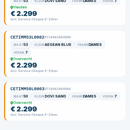
53
DOVI SAND
DAMES
7
MAAT
KLEUR
FRAME
VERSN.
Vleuten
€ 2.299
incl. Service Cheque E-Zilver
CETIMM53L0002
8719461054980
53
AEGEAN BLUE
DAMES
MAAT
KLEUR
FRAME
7
VERSN.
Overvecht
€ 2.299
incl. Service Cheque E-Zilver
CETIMM50L0003
8719461054966
50
DOVI SAND
DAMES
7
MAAT
KLEUR
FRAME
VERSN.
Overvecht
€ 2.299
incl. Service Cheque E-Zilver