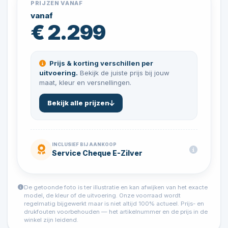
PRIJZEN VANAF
vanaf
€ 2.299
Prijs & korting verschillen per
uitvoering.
Bekijk de juiste prijs bij jouw
maat, kleur en versnellingen.
Bekijk alle prijzen
INCLUSIEF BIJ AANKOOP
Service Cheque E-Zilver
De getoonde foto is ter illustratie en kan afwijken van het exacte
model, de kleur of de uitvoering. Onze voorraad wordt
regelmatig bijgewerkt maar is niet altijd 100% actueel. Prijs- en
drukfouten voorbehouden — het artikelnummer en de prijs in de
winkel zijn leidend.