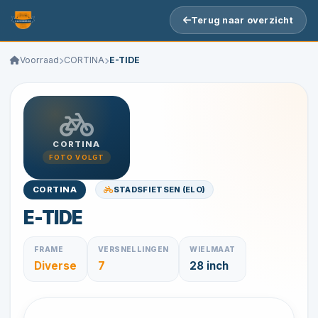
Terug naar overzicht
Voorraad
CORTINA
E-TIDE
CORTINA
FOTO VOLGT
STADSFIETSEN (ELO)
CORTINA
E-TIDE
FRAME
VERSNELLINGEN
WIELMAAT
Diverse
7
28 inch