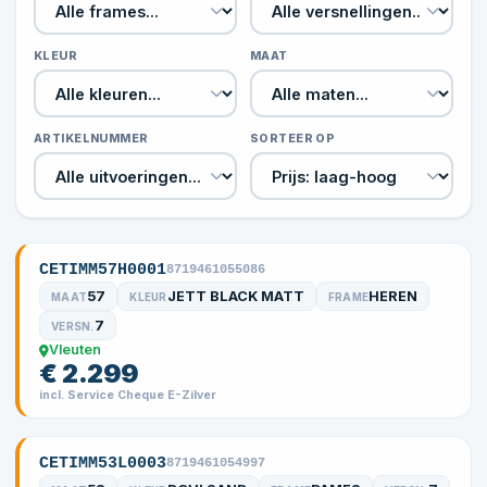
KLEUR
MAAT
ARTIKELNUMMER
SORTEER OP
CETIMM57H0001
8719461055086
57
JETT BLACK MATT
HEREN
MAAT
KLEUR
FRAME
7
VERSN.
Vleuten
€ 2.299
incl. Service Cheque E-Zilver
CETIMM53L0003
8719461054997