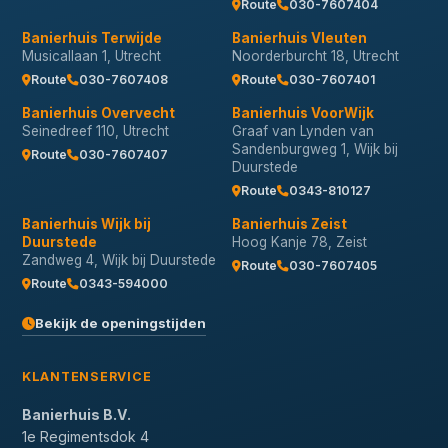
Route
030-7607404
Banierhuis Terwijde
Banierhuis Vleuten
Musicallaan 1, Utrecht
Noorderburcht 18, Utrecht
Route
030-7607408
Route
030-7607401
Banierhuis Overvecht
Banierhuis VoorWijk
Seinedreef 110, Utrecht
Graaf van Lynden van
Sandenburgweg 1, Wijk bij
Route
030-7607407
Duurstede
Route
0343-810127
Banierhuis Wijk bij
Banierhuis Zeist
Duurstede
Hoog Kanje 78, Zeist
Zandweg 4, Wijk bij Duurstede
Route
030-7607405
Route
0343-594000
Bekijk de openingstijden
KLANTENSERVICE
Banierhuis B.V.
1e Regimentsdok 4