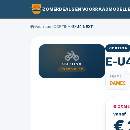
ZOMERDEALS EN VOORRAADMODELL
Voorraad
CORTINA
E-U4 NEXT
CORTINA
E-U
CORTINA
FOTO VOLGT
FRAME
DAMES
ZOMER
vanaf
€