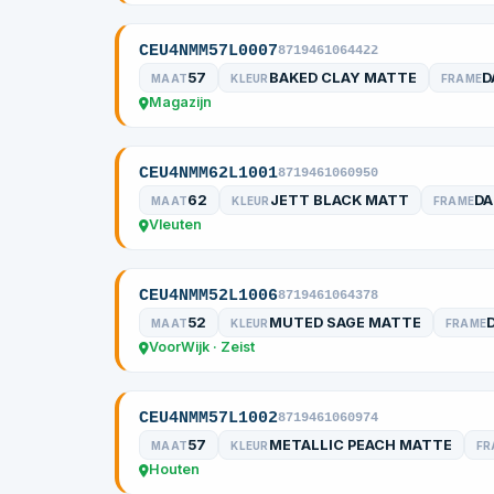
CEU4NMM57L0007
8719461064422
57
BAKED CLAY MATTE
D
MAAT
KLEUR
FRAME
Magazijn
CEU4NMM62L1001
8719461060950
62
JETT BLACK MATT
D
MAAT
KLEUR
FRAME
Vleuten
CEU4NMM52L1006
8719461064378
52
MUTED SAGE MATTE
MAAT
KLEUR
FRAME
VoorWijk · Zeist
CEU4NMM57L1002
8719461060974
57
METALLIC PEACH MATTE
MAAT
KLEUR
FR
Houten