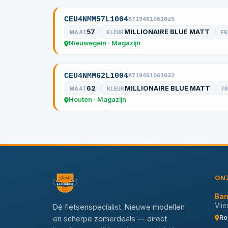
CEU4NMM57L1004
8719461061025
57
MILLIONAIRE BLUE MATT
MAAT
KLEUR
F
Nieuwegein · Magazijn
CEU4NMM62L1004
8719461061032
62
MILLIONAIRE BLUE MATT
MAAT
KLEUR
F
Houten · Magazijn
ON
Ban
Vli
Dé fietsenspecialist. Nieuwe modellen
Ro
en scherpe zomerdeals — direct