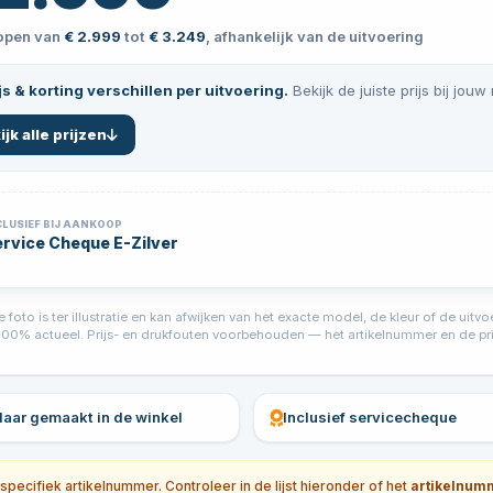
lopen van
€ 2.999
tot
€ 3.249
, afhankelijk van de uitvoering
js & korting verschillen per uitvoering.
Bekijk de juiste prijs bij jouw
ijk alle prijzen
CLUSIEF BIJ AANKOOP
rvice Cheque E-Zilver
foto is ter illustratie en kan afwijken van het exacte model, de kleur of de ui
jd 100% actueel. Prijs- en drukfouten voorbehouden — het artikelnummer en de prij
klaar gemaakt in de winkel
Inclusief servicecheque
ecifiek artikelnummer. Controleer in de lijst hieronder of het
artikelnum