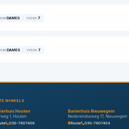
DAMES
7
RAME
VERSN.
DAMES
7
RAME
VERSN.
ZE WINKELS
ierhuis Houten
Banierhuis Nieuwegein
erweg 1, Houten
Nedereindseweg 17, Nieuwegein
ute
030-7607406
Route
030-7607404