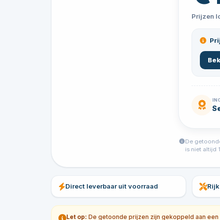
Prijzen 
Pri
Bek
IN
Se
De getoonde 
is niet alti
Direct leverbaar uit voorraad
Rij
Let op:
De getoonde prijzen zijn gekoppeld aan een sp