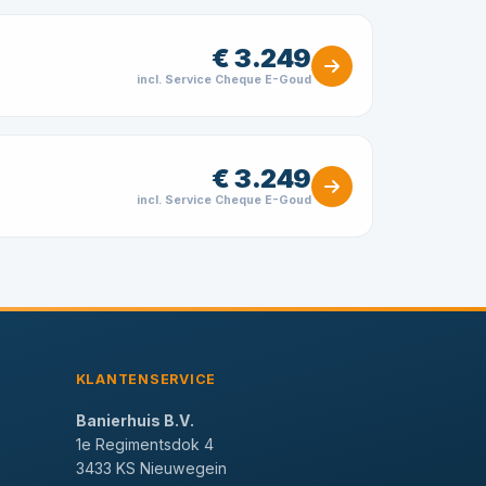
€ 3.249
incl. Service Cheque E-Goud
€ 3.249
incl. Service Cheque E-Goud
KLANTENSERVICE
Banierhuis B.V.
1e Regimentsdok 4
3433 KS Nieuwegein