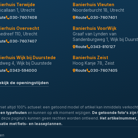
ierhuis Terwijde
Banierhuis Vleuten
callaan 1, Utrecht
Noorderburcht 18, Utrecht
ute
030-7607408
Route
030-7607401
ierhuis Overvecht
Banierhuis VoorWijk
nedreef 110, Utrecht
Graaf van Lynden van
Sandenburgweg 1, Wijk bij Duurs
ute
030-7607407
Route
0343-810127
ierhuis Wijk bij Duurstede
Banierhuis Zeist
dweg 4, Wijk bij Duurstede
Hoog Kanje 78, Zeist
ute
0343-594000
Route
030-7607405
ekijk de openingstijden
iet altijd 100% actueel: een getoond model of artikel kan inmiddels verkocht 
- en typefouten
en kunnen op elk moment wijzigen.
De getoonde foto's zijn 
p deze pagina's kunnen geen rechten worden ontleend.
Het artikelnummer, 
natie met fiets- en leaseplannen.
len