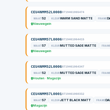
CEU4NMM52L0008
8719461065474
52
WARM SAND MATTE
D
MAAT
KLEUR
FRAME
Nieuwegein
CEU4NMM57L0006
8719461064415
57
MUTTED SAGE MATTE
MAAT
KLEUR
FRAM
Nieuwegein
CEU4NMM52L0006
8719461064347
52
MUTTED SAGE MATTE
MAAT
KLEUR
FRAM
Houten · Magazijn
CEU4NMM57L0001
8719461060332
57
JETT BLACK MATT
DA
MAAT
KLEUR
FRAME
Magazijn