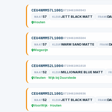
CEU4NMM57L1001
8719461060943
57
JETT BLACK MATT
DA
MAAT
KLEUR
FRAME
Houten
CEU4NMM57L1008
8719461065504
57
WARM SAND MATTE
D
MAAT
KLEUR
FRAME
Magazijn
CEU4NMM52L1004
8719461061018
52
MILLIONAIRE BLUE MATT
MAAT
KLEUR
F
Vleuten · Wijk bij Duurstede
CEU4NMM52L1001
8719461060936
52
JETT BLACK MATT
DA
MAAT
KLEUR
FRAME
VoorWijk · Houten