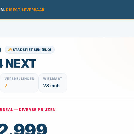
EN
.
DIRECT LEVERBAAR
STADSFIETSEN (ELO)
4 NEXT
VERSNELLINGEN
WIELMAAT
7
28 inch
DEAL — DIVERSE PRIJZEN
 2.999