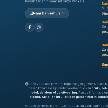
leverbaar en rijklaar uit onze winkels.
Ban
Musi
Naar banierhuis.nl
Ro
Ban
Sei
Ro
Ban
Zan
Ro
B
Deze voorraadlijst wordt regelmatig bijgewerkt, maar is n
beschikbaarheid zijn onder voorbehoud van
druk-, zet
model, de kleur of de uitvoering.
Aan de informatie o
leidend.
Actie- en inruilprijzen gelden niet in combi
© 2026 Banierhuis B.V. — Zomerdeals en voorraadmodel