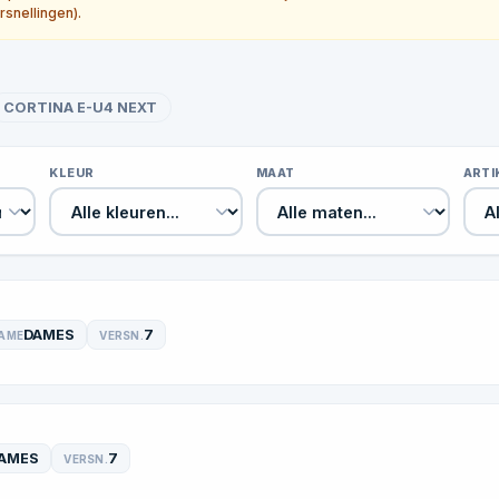
rsnellingen).
CORTINA E-U4 NEXT
KLEUR
MAAT
ART
DAMES
7
AME
VERSN.
AMES
7
VERSN.