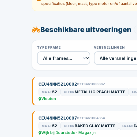
specificaties (kleur, maat, type motor en/of aantal ve
Beschikbare uitvoeringen
TYPE FRAME
VERSNELLINGEN
CEU4NMM52L0002
8719461060882
52
METALLIC PEACH MATTE
MAAT
KLEUR
FR
Vleuten
CEU4NMM52L0007
8719461064354
52
BAKED CLAY MATTE
D
MAAT
KLEUR
FRAME
Wijk bij Duurstede · Magazijn