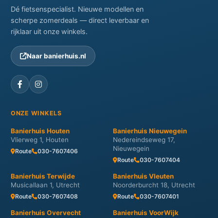
Dé fietsenspecialist. Nieuwe modellen en
scherpe zomerdeals — direct leverbaar en
rijklaar uit onze winkels.
Naar banierhuis.nl
ONZE WINKELS
Banierhuis Houten
Banierhuis Nieuwegein
Vlierweg 1, Houten
Nedereindseweg 17,
Nieuwegein
Route
030-7607406
Route
030-7607404
Banierhuis Terwijde
Banierhuis Vleuten
Musicallaan 1, Utrecht
Noorderburcht 18, Utrecht
Route
030-7607408
Route
030-7607401
Banierhuis Overvecht
Banierhuis VoorWijk