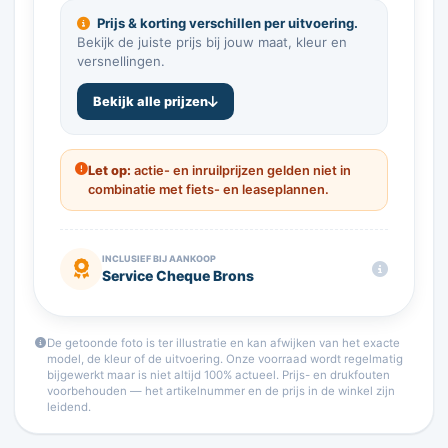
Prijs & korting verschillen per uitvoering.
Bekijk de juiste prijs bij jouw maat, kleur en
versnellingen.
Bekijk alle prijzen
Let op:
actie- en inruilprijzen gelden niet in
combinatie met fiets- en leaseplannen.
INCLUSIEF BIJ AANKOOP
Service Cheque Brons
De getoonde foto is ter illustratie en kan afwijken van het exacte
model, de kleur of de uitvoering. Onze voorraad wordt regelmatig
bijgewerkt maar is niet altijd 100% actueel. Prijs- en drukfouten
voorbehouden — het artikelnummer en de prijs in de winkel zijn
leidend.