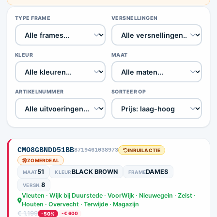
TYPE FRAME
VERSNELLINGEN
KLEUR
MAAT
ARTIKELNUMMER
SORTEER OP
CMO8GBNDD51BB
8719461038973
INRUILACTIE
ZOMERDEAL
51
BLACK BROWN
DAMES
MAAT
KLEUR
FRAME
8
VERSN.
Vleuten · Wijk bij Duurstede · VoorWijk · Nieuwegein · Zeist ·
Houten · Overvecht · Terwijde · Magazijn
€ 1.199
-50%
-€ 600