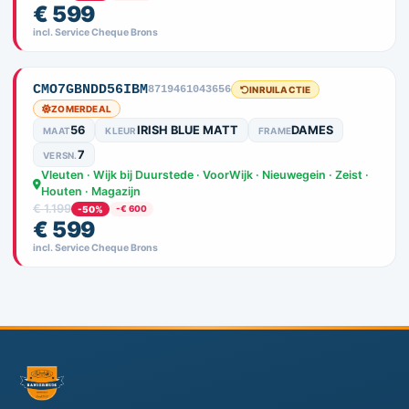
€ 599
incl. Service Cheque Brons
CMO7GBNDD56IBM
8719461043656
INRUILACTIE
ZOMERDEAL
56
IRISH BLUE MATT
DAMES
MAAT
KLEUR
FRAME
7
VERSN.
Vleuten · Wijk bij Duurstede · VoorWijk · Nieuwegein · Zeist ·
Houten · Magazijn
€ 1.199
-50%
-€ 600
€ 599
incl. Service Cheque Brons