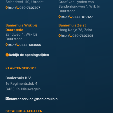
Seinedreef 110, Utrecht
Graaf van Lynden van
Sandenburgweg 1, Wijk bij
Route
030-7607407
Duurstede
Route
0343-810127
Banierhuis Wijk bij
Banierhuis Zeist
Duurstede
Hoog Kanje 78, Zeist
Zandweg 4, Wijk bij
Route
030-7607405
Duurstede
Route
0343-594000
Bekijk de openingstijden
KLANTENSERVICE
Banierhuis B.V.
1e Regimentsdok 4
3433 KS Nieuwegein
klantenservice@banierhuis.nl
BETALING & AFHALEN