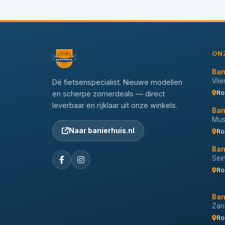
ON
Ban
Vli
Dé fietsenspecialist. Nieuwe modellen
Ro
en scherpe zomerdeals — direct
leverbaar en rijklaar uit onze winkels.
Ban
Musi
Naar banierhuis.nl
Ro
Ban
Sei
Ro
Ban
Zan
Ro