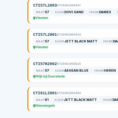
CTI57L2003
8719461054447
57
DOVI SAND
DAMES
MAAT
KLEUR
FRAME
Vleuten
CTI57L2001
8719461054423
57
JETT BLACK MATT
DA
MAAT
KLEUR
FRAME
Vleuten
CTI57H2002
8719461054515
57
AEGEAN BLUE
HEREN
MAAT
KLEUR
FRAME
Wijk bij Duurstede
CTI61L2001
8719461054454
61
JETT BLACK MATT
DA
MAAT
KLEUR
FRAME
Nieuwegein