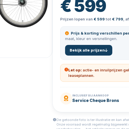
€ 599
Prijzen lopen van
€ 599
tot
€ 799
, a
Prijs & korting verschillen pe
maat, kleur en versnellingen.
Bekijk alle prijzen
Let op:
actie- en inruilprijzen ge
leaseplannen.
INCLUSIEF BIJ AANKOOP
Service Cheque Brons
De getoonde foto is ter illustratie en kan afw
Onze voorraad wordt regelmatig bijgewerkt ma