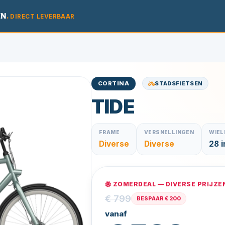
EN
.
DIRECT LEVERBAAR
STADSFIETSEN
CORTINA
TIDE
FRAME
VERSNELLINGEN
WIE
Diverse
Diverse
28 i
ZOMERDEAL — DIVERSE PRIJZE
€ 799
BESPAAR € 200
vanaf