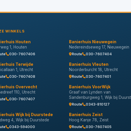
ZE WINKELS
ierhuis Houten
Banierhuis Nieuwegein
erweg 1, Houten
Nedereindseweg 17, Nieuwegein
ute
030-7607406
Route
030-7607404
ierhuis Terwijde
Banierhuis Vleuten
callaan 1, Utrecht
Noorderburcht 18, Utrecht
ute
030-7607408
Route
030-7607401
ierhuis Overvecht
Banierhuis VoorWijk
nedreef 110, Utrecht
Graaf van Lynden van
Sandenburgweg 1, Wijk bij Duurs
ute
030-7607407
Route
0343-810127
ierhuis Wijk bij Duurstede
Banierhuis Zeist
dweg 4, Wijk bij Duurstede
Hoog Kanje 78, Zeist
ute
0343-594000
Route
030-7607405