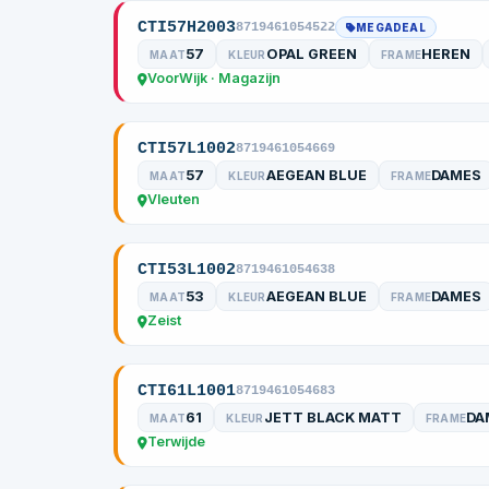
CTI57H2003
8719461054522
MEGADEAL
57
OPAL GREEN
HEREN
MAAT
KLEUR
FRAME
VoorWijk · Magazijn
CTI57L1002
8719461054669
57
AEGEAN BLUE
DAMES
MAAT
KLEUR
FRAME
Vleuten
CTI53L1002
8719461054638
53
AEGEAN BLUE
DAMES
MAAT
KLEUR
FRAME
Zeist
CTI61L1001
8719461054683
61
JETT BLACK MATT
DA
MAAT
KLEUR
FRAME
Terwijde