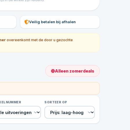
 in de winkel zijn leidend.
Veilig betalen bij afhalen
mer
overeenkomt met de door u gezochte
Alleen zomerdeals
IKELNUMMER
SORTEER OP