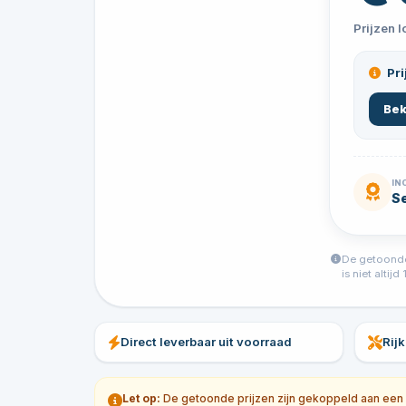
Prijzen 
Pri
Bek
IN
S
De getoonde 
is niet alti
Direct leverbaar uit voorraad
Rij
Let op:
De getoonde prijzen zijn gekoppeld aan een sp