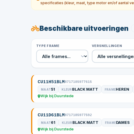
specificaties (kleur, maat, type motor en/of aantal ve
Beschikbare uitvoeringen
TYPE FRAME
VERSNELLINGEN
CU11H51BLM
8717185977615
51
BLACK MATT
HEREN
MAAT
KLEUR
FRAME
Wijk bij Duurstede
CU11D61BLM
8717185977592
61
BLACK MATT
DAMES
MAAT
KLEUR
FRAME
Wijk bij Duurstede