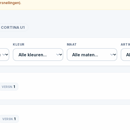
rsnellingen).
CORTINA U1
KLEUR
MAAT
ART
1
VERSN.
1
VERSN.