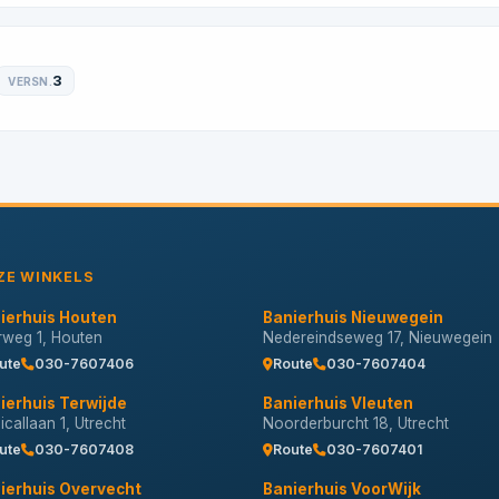
3
VERSN.
ZE WINKELS
ierhuis Houten
Banierhuis Nieuwegein
erweg 1, Houten
Nedereindseweg 17, Nieuwegein
ute
030-7607406
Route
030-7607404
ierhuis Terwijde
Banierhuis Vleuten
callaan 1, Utrecht
Noorderburcht 18, Utrecht
ute
030-7607408
Route
030-7607401
ierhuis Overvecht
Banierhuis VoorWijk