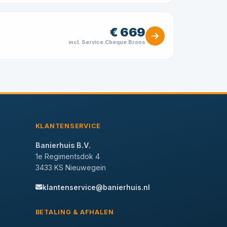
€ 669
incl. Service Cheque Brons
KLANTENSERVICE
Banierhuis B.V.
1e Regimentsdok 4
3433 KS Nieuwegein
klantenservice@banierhuis.nl
BETALING & AFHALEN