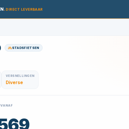
EN
.
DIRECT LEVERBAAR
STADSFIETSEN
VERSNELLINGEN
Diverse
 VANAF
 569