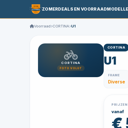
ZOMERDEALS EN VOORRAADMODELL
Voorraad
CORTINA
U1
CORTINA
U1
CORTINA
FOTO VOLGT
FRAME
Diverse
PRIJZEN
vanaf
€