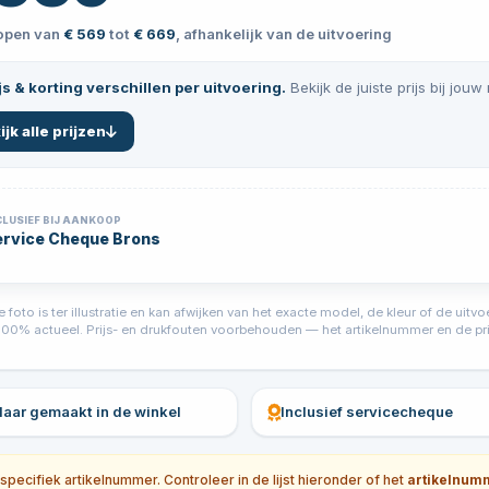
lopen van
€ 569
tot
€ 669
, afhankelijk van de uitvoering
js & korting verschillen per uitvoering.
Bekijk de juiste prijs bij jouw
ijk alle prijzen
CLUSIEF BIJ AANKOOP
ervice Cheque Brons
foto is ter illustratie en kan afwijken van het exacte model, de kleur of de ui
jd 100% actueel. Prijs- en drukfouten voorbehouden — het artikelnummer en de prij
klaar gemaakt in de winkel
Inclusief servicecheque
ecifiek artikelnummer. Controleer in de lijst hieronder of het
artikelnum