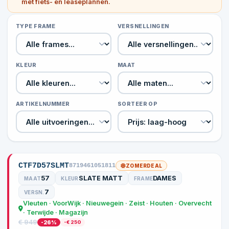
met fiets- en leaseplannen.
TYPE FRAME
VERSNELLINGEN
KLEUR
MAAT
ARTIKELNUMMER
SORTEER OP
CTF7D57SLMT
8719461051811
ZOMERDEAL
57
SLATE MATT
DAMES
MAAT
KLEUR
FRAME
7
VERSN.
Vleuten · VoorWijk · Nieuwegein · Zeist · Houten · Overvecht
· Terwijde · Magazijn
€ 949
-26%
-€ 250