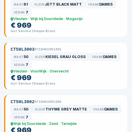
61
JETT BLACK MATT
DAMES
MAAT
KLEUR
FRAME
7
VERSN.
Vleuten · Wijk bij Duurstede · Magazijn
€ 969
incl. Service Cheque Brons
CT50L3003
8719461061391
50
KIESEL GRAU GLOSS
DAMES
MAAT
KLEUR
FRAME
7
VERSN.
Vleuten · VoorWijk · Overvecht
€ 969
incl. Service Cheque Brons
CT50L3002
8719461061360
50
THYME GREY MATTE
DAMES
MAAT
KLEUR
FRAME
7
VERSN.
Wijk bij Duurstede · Zeist · Terwijde
€ 969