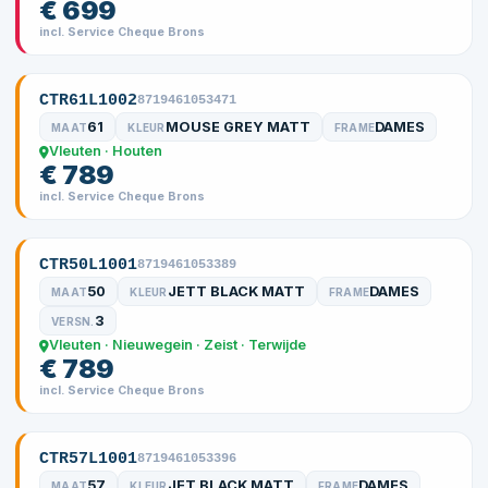
€ 699
incl. Service Cheque Brons
CTR61L1002
8719461053471
61
MOUSE GREY MATT
DAMES
MAAT
KLEUR
FRAME
Vleuten · Houten
€ 789
incl. Service Cheque Brons
CTR50L1001
8719461053389
50
JETT BLACK MATT
DAMES
MAAT
KLEUR
FRAME
3
VERSN.
Vleuten · Nieuwegein · Zeist · Terwijde
€ 789
incl. Service Cheque Brons
CTR57L1001
8719461053396
57
JET BLACK MATT
DAMES
MAAT
KLEUR
FRAME