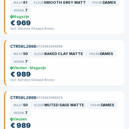
61
SMOOTH GREY MATT
DAMES
MAAT
KLEUR
FRAME
7
VERSN.
Magazijn
€ 969
incl. Service Cheque Brons
CTR50L2006
8719461064958
50
BAKED CLAY MATTE
DAMES
MAAT
KLEUR
FRAME
7
VERSN.
Vleuten · Magazijn
€ 989
incl. Service Cheque Brons
CTR50L2008
8719461065573
50
MUTED SAGE MATTE
DAMES
MAAT
KLEUR
FRAME
7
VERSN.
Vleuten
€ 989