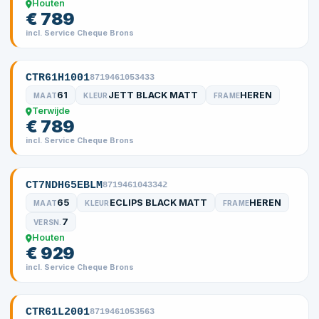
Houten
€ 789
incl. Service Cheque Brons
CTR61H1001
8719461053433
61
JETT BLACK MATT
HEREN
MAAT
KLEUR
FRAME
Terwijde
€ 789
incl. Service Cheque Brons
CT7NDH65EBLM
8719461043342
65
ECLIPS BLACK MATT
HEREN
MAAT
KLEUR
FRAME
7
VERSN.
Houten
€ 929
incl. Service Cheque Brons
CTR61L2001
8719461053563