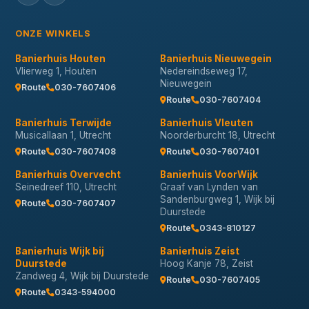
ONZE WINKELS
Banierhuis Houten
Banierhuis Nieuwegein
Vlierweg 1, Houten
Nedereindseweg 17,
Nieuwegein
Route
030-7607406
Route
030-7607404
Banierhuis Terwijde
Banierhuis Vleuten
Musicallaan 1, Utrecht
Noorderburcht 18, Utrecht
Route
030-7607408
Route
030-7607401
Banierhuis Overvecht
Banierhuis VoorWijk
Seinedreef 110, Utrecht
Graaf van Lynden van
Sandenburgweg 1, Wijk bij
Route
030-7607407
Duurstede
Route
0343-810127
Banierhuis Wijk bij
Banierhuis Zeist
Duurstede
Hoog Kanje 78, Zeist
Zandweg 4, Wijk bij Duurstede
Route
030-7607405
Route
0343-594000