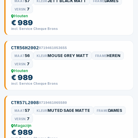
57
JETT BLACK MATT
DAMES
MAAT
KLEUR
FRAME
7
VERSN.
Houten
€ 989
incl. Service Cheque Brons
CTR56H2002
8719461053655
56
MOUSE GREY MATT
HEREN
MAAT
KLEUR
FRAME
7
VERSN.
Houten
€ 989
incl. Service Cheque Brons
CTR57L2008
8719461065580
57
MUTED SAGE MATTE
DAMES
MAAT
KLEUR
FRAME
7
VERSN.
Magazijn
€ 989