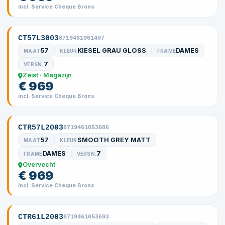
incl. Service Cheque Brons
CT57L3003
8719461061407
57
KIESEL GRAU GLOSS
DAMES
MAAT
KLEUR
FRAME
7
VERSN.
Zeist · Magazijn
€ 969
incl. Service Cheque Brons
CTR57L2003
8719461053686
57
SMOOTH GREY MATT
MAAT
KLEUR
DAMES
7
FRAME
VERSN.
Overvecht
€ 969
incl. Service Cheque Brons
CTR61L2003
8719461053693