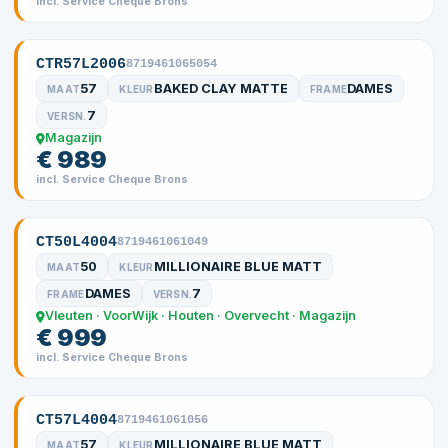
incl. Service Cheque Brons
CTR57L2006
8719461065054
57
BAKED CLAY MATTE
DAMES
MAAT
KLEUR
FRAME
7
VERSN.
Magazijn
€ 989
incl. Service Cheque Brons
CT50L4004
8719461061049
50
MILLIONAIRE BLUE MATT
MAAT
KLEUR
DAMES
7
FRAME
VERSN.
Vleuten · VoorWijk · Houten · Overvecht · Magazijn
€ 999
incl. Service Cheque Brons
CT57L4004
8719461061056
57
MILLIONAIRE BLUE MATT
MAAT
KLEUR