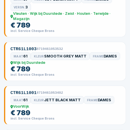
3
VERSN.
Vleuten · Wijk bij Duurstede · Zeist · Houten · Terwijde ·
Magazijn
€ 789
incl. Service Cheque Brons
CTR61L1003
8719461053532
61
SMOOTH GREY MATT
DAMES
MAAT
KLEUR
FRAME
Wijk bij Duurstede
€ 789
incl. Service Cheque Brons
CTR61L1001
8719461053402
61
JETT BLACK MATT
DAMES
MAAT
KLEUR
FRAME
VoorWijk
€ 789
incl. Service Cheque Brons