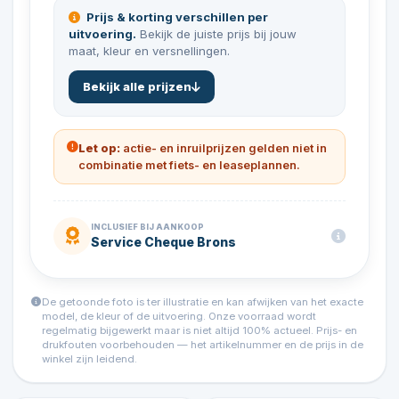
Prijs & korting verschillen per
uitvoering.
Bekijk de juiste prijs bij jouw
maat, kleur en versnellingen.
Bekijk alle prijzen
Let op:
actie- en inruilprijzen gelden niet in
combinatie met fiets- en leaseplannen.
INCLUSIEF BIJ AANKOOP
Service Cheque Brons
De getoonde foto is ter illustratie en kan afwijken van het exacte
model, de kleur of de uitvoering. Onze voorraad wordt
regelmatig bijgewerkt maar is niet altijd 100% actueel. Prijs- en
drukfouten voorbehouden — het artikelnummer en de prijs in de
winkel zijn leidend.