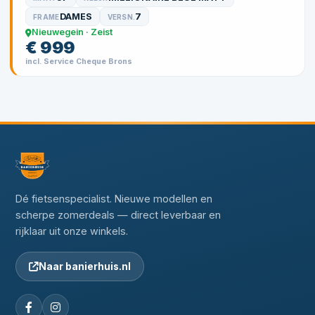
DAMES
7
FRAME
VERSN.
Nieuwegein · Zeist
€ 999
incl. Service Cheque Brons
Dé fietsenspecialist. Nieuwe modellen en
scherpe zomerdeals — direct leverbaar en
rijklaar uit onze winkels.
Naar banierhuis.nl