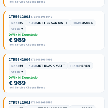
incl. Service Cheque Brons
CTR50L2001
8719461053549
50
JETT BLACK MATT
DAMES
MAAT
KLEUR
FRAME
7
VERSN.
Wijk bij Duurstede
€ 989
incl. Service Cheque Brons
CTR56H2004
8719461064996
56
JET BLACK MATT
HEREN
MAAT
KLEUR
FRAME
7
VERSN.
Wijk bij Duurstede
€ 989
incl. Service Cheque Brons
CTR57L2001
8719461053556