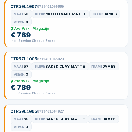
CTR50L1007
8719461065559
50
MUTED SAGE MATTE
DAMES
MAAT
KLEUR
FRAME
3
VERSN.
VoorWijk · Magazijn
€ 789
incl. Service Cheque Brons
CTR57L1005
8719461065023
57
BAKED CLAY MATTE
DAMES
MAAT
KLEUR
FRAME
3
VERSN.
VoorWijk · Magazijn
€ 789
incl. Service Cheque Brons
CTR50L1005
8719461064927
50
BAKED CLAY MATTE
DAMES
MAAT
KLEUR
FRAME
3
VERSN.