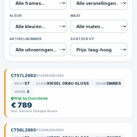
KLEUR
MAAT
ARTIKELNUMMER
SORTEER OP
CT57L2003
8719461061353
57
KIESEL GRAU GLOSS
DAMES
MAAT
KLEUR
FRAME
3
VERSN.
Wijk bij Duurstede
€ 789
incl. Service Cheque Brons
CT50L2003
8719461062503