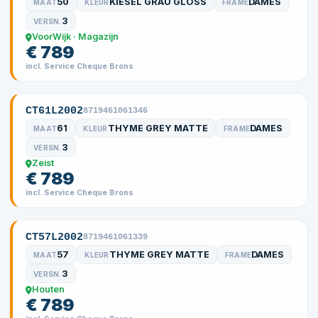
50
KIESEL GRAU GLOSS
DAMES
MAAT
KLEUR
FRAME
3
VERSN.
VoorWijk · Magazijn
€ 789
incl. Service Cheque Brons
CT61L2002
8719461061346
61
THYME GREY MATTE
DAMES
MAAT
KLEUR
FRAME
3
VERSN.
Zeist
€ 789
incl. Service Cheque Brons
CT57L2002
8719461061339
57
THYME GREY MATTE
DAMES
MAAT
KLEUR
FRAME
3
VERSN.
Houten
€ 789