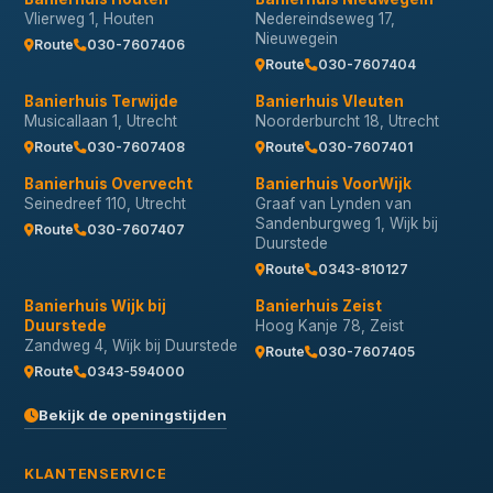
Vlierweg 1, Houten
Nedereindseweg 17,
Nieuwegein
Route
030-7607406
Route
030-7607404
Banierhuis Terwijde
Banierhuis Vleuten
Musicallaan 1, Utrecht
Noorderburcht 18, Utrecht
Route
030-7607408
Route
030-7607401
Banierhuis Overvecht
Banierhuis VoorWijk
Seinedreef 110, Utrecht
Graaf van Lynden van
Sandenburgweg 1, Wijk bij
Route
030-7607407
Duurstede
Route
0343-810127
Banierhuis Wijk bij
Banierhuis Zeist
Duurstede
Hoog Kanje 78, Zeist
Zandweg 4, Wijk bij Duurstede
Route
030-7607405
Route
0343-594000
Bekijk de openingstijden
KLANTENSERVICE