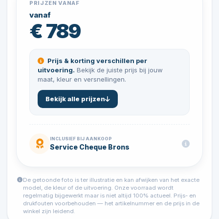
PRIJZEN VANAF
vanaf
€ 789
Prijs & korting verschillen per
uitvoering.
Bekijk de juiste prijs bij jouw
maat, kleur en versnellingen.
Bekijk alle prijzen
INCLUSIEF BIJ AANKOOP
Service Cheque Brons
De getoonde foto is ter illustratie en kan afwijken van het exacte
model, de kleur of de uitvoering. Onze voorraad wordt
regelmatig bijgewerkt maar is niet altijd 100% actueel. Prijs- en
drukfouten voorbehouden — het artikelnummer en de prijs in de
winkel zijn leidend.