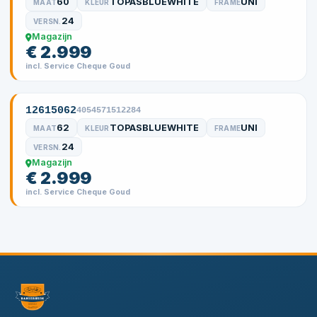
60
TOPASBLUEWHITE
UNI
MAAT
KLEUR
FRAME
24
VERSN.
Magazijn
€ 2.999
incl. Service Cheque Goud
12615062
4054571512284
62
TOPASBLUEWHITE
UNI
MAAT
KLEUR
FRAME
24
VERSN.
Magazijn
€ 2.999
incl. Service Cheque Goud