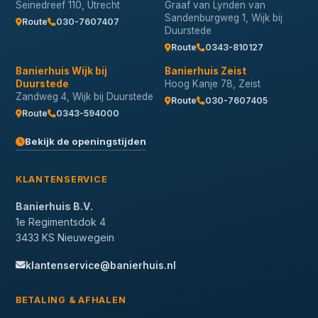
Seinedreef 110, Utrecht
Graaf van Lynden van
Sandenburgweg 1, Wijk bij
Route
030-7607407
Duurstede
Route
0343-810127
Banierhuis Wijk bij
Banierhuis Zeist
Duurstede
Hoog Kanje 78, Zeist
Zandweg 4, Wijk bij Duurstede
Route
030-7607405
Route
0343-594000
Bekijk de openingstijden
KLANTENSERVICE
Banierhuis B.V.
1e Regimentsdok 4
3433 KS Nieuwegein
klantenservice@banierhuis.nl
BETALING & AFHALEN