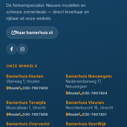
Dé fietsenspecialist. Nieuwe modellen en
scherpe zomerdeals — direct leverbaar en
rijklaar uit onze winkels.
Naar banierhuis.nl
ONZE WINKELS
Banierhuis Houten
Banierhuis Nieuwegein
Vlierweg 1, Houten
Nedereindseweg 17,
Nieuwegein
Route
030-7607406
Route
030-7607404
Banierhuis Terwijde
Banierhuis Vleuten
Musicallaan 1, Utrecht
Noorderburcht 18, Utrecht
Route
030-7607408
Route
030-7607401
Banierhuis Overvecht
Banierhuis VoorWijk