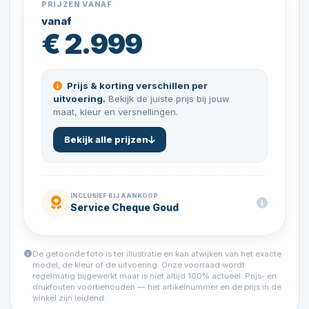
PRIJZEN VANAF
vanaf
€ 2.999
Prijs & korting verschillen per
uitvoering.
Bekijk de juiste prijs bij jouw
maat, kleur en versnellingen.
Bekijk alle prijzen
INCLUSIEF BIJ AANKOOP
Service Cheque Goud
De getoonde foto is ter illustratie en kan afwijken van het exacte
model, de kleur of de uitvoering. Onze voorraad wordt
regelmatig bijgewerkt maar is niet altijd 100% actueel. Prijs- en
drukfouten voorbehouden — het artikelnummer en de prijs in de
winkel zijn leidend.