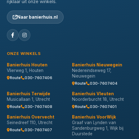
rijklaar uit onze winkels.
Naar banierhuis.nl
ONZE WINKELS
Banierhuis Houten
Banierhuis Nieuwegein
Vlierweg 1, Houten
Nedereindseweg 17,
Nieuwegein
Route
030-7607406
Route
030-7607404
Banierhuis Terwijde
Banierhuis Vleuten
Musicallaan 1, Utrecht
Noorderburcht 18, Utrecht
Route
030-7607408
Route
030-7607401
Banierhuis Overvecht
Banierhuis VoorWijk
Seinedreef 110, Utrecht
Graaf van Lynden van
Sandenburgweg 1, Wijk bij
Route
030-7607407
Duurstede