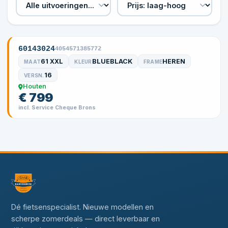
60143024
4054571385772
61 XXL
BLUEBLACK
HEREN
MAAT
KLEUR
FRAME
16
VERSN.
Houten
€ 799
incl. Service Cheque Brons
Dé fietsenspecialist. Nieuwe modellen en
scherpe zomerdeals — direct leverbaar en