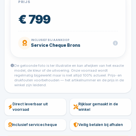
PRIJS
€ 799
INCLUSIEF BIJ AANKOOP
Service Cheque Brons
De getoonde foto is ter illustratie en kan afwijken van het exacte
model, de kleur of de uitvoering. Onze voorraad wordt
regelmatig bijgewerkt maar is niet altijd 100% actueel. Prijs- en
drukfouten voorbehouden — het artikelnummer en de prijs in de
winkel zijn leidend.
Direct leverbaar uit
Rijklaar gemaakt in de
voorraad
winkel
Inclusief servicecheque
Veilig betalen bij afhalen