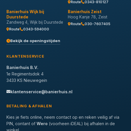
Route
0343-810127
Banierhuis Wijk bij
Banierhuis Zeist
Duurstede
Hoog Kanje 78, Zeist
Zandweg 4, Wijk bij Duurstede
Route
030-7607405
Route
0343-594000
Bekijk de openingstijden
KLANTENSERVICE
Banierhuis B.V.
1e Regimentsdok 4
3433 KS Nieuwegein
klantenservice@banierhuis.nl
BETALING & AFHALEN
Kies je fiets online, neem contact op en reken veilig af via
PIN, contant of
Wero
(voorheen iDEAL) bij afhalen in de
winkel.