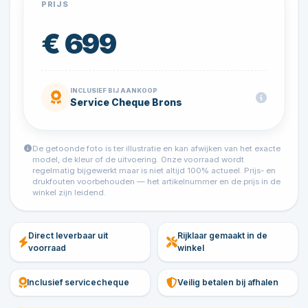
PRIJS
€ 699
INCLUSIEF BIJ AANKOOP
Service Cheque Brons
De getoonde foto is ter illustratie en kan afwijken van het exacte
model, de kleur of de uitvoering. Onze voorraad wordt
regelmatig bijgewerkt maar is niet altijd 100% actueel. Prijs- en
drukfouten voorbehouden — het artikelnummer en de prijs in de
winkel zijn leidend.
Direct leverbaar uit
Rijklaar gemaakt in de
voorraad
winkel
Inclusief servicecheque
Veilig betalen bij afhalen