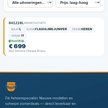
841210L
4054571471871
L
FLASHLIMEJUNIPER
HEREN
MAAT
KLEUR
FRAME
11
VERSN.
VoorWijk
€ 699
incl. Service Cheque Brons
Dé fietsenspecialist. Nieuwe modellen en
scherpe zomerdeals — direct leverbaar en