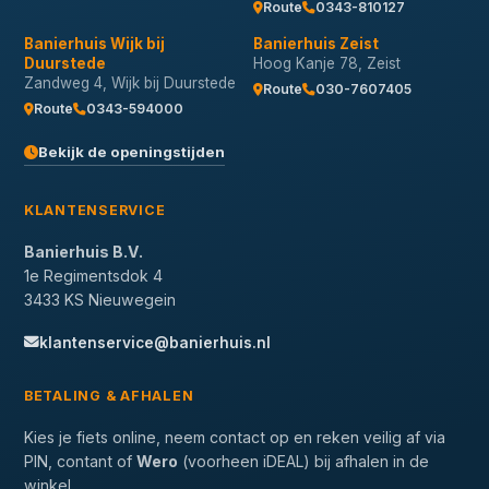
Route
0343-810127
Banierhuis Wijk bij
Banierhuis Zeist
Duurstede
Hoog Kanje 78, Zeist
Zandweg 4, Wijk bij Duurstede
Route
030-7607405
Route
0343-594000
Bekijk de openingstijden
KLANTENSERVICE
Banierhuis B.V.
1e Regimentsdok 4
3433 KS Nieuwegein
klantenservice@banierhuis.nl
BETALING & AFHALEN
Kies je fiets online, neem contact op en reken veilig af via
PIN, contant of
Wero
(voorheen iDEAL) bij afhalen in de
winkel.