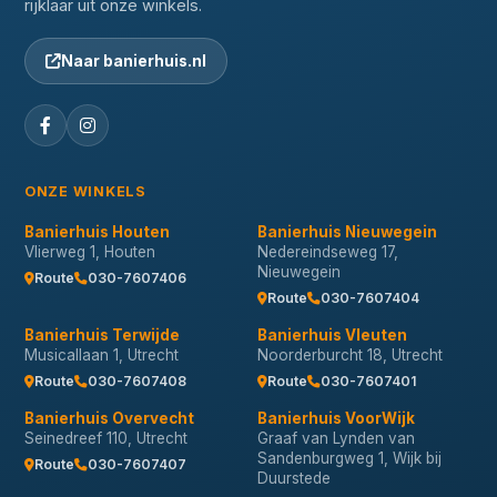
rijklaar uit onze winkels.
Naar banierhuis.nl
ONZE WINKELS
Banierhuis Houten
Banierhuis Nieuwegein
Vlierweg 1, Houten
Nedereindseweg 17,
Nieuwegein
Route
030-7607406
Route
030-7607404
Banierhuis Terwijde
Banierhuis Vleuten
Musicallaan 1, Utrecht
Noorderburcht 18, Utrecht
Route
030-7607408
Route
030-7607401
Banierhuis Overvecht
Banierhuis VoorWijk
Seinedreef 110, Utrecht
Graaf van Lynden van
Sandenburgweg 1, Wijk bij
Route
030-7607407
Duurstede