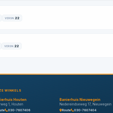
22
VERSN.
22
VERSN.
ZE WINKELS
ierhuis Houten
Banierhuis Nieuwegein
erweg 1, Houten
Nedereindseweg 17, Nieuwegein
ute
030-7607406
Route
030-7607404