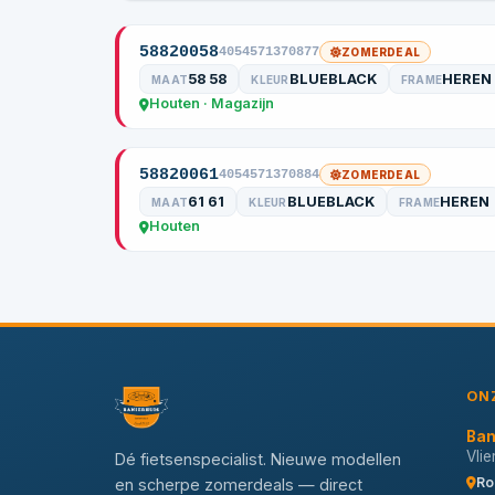
58820058
4054571370877
ZOMERDEAL
58 58
BLUEBLACK
HEREN
MAAT
KLEUR
FRAME
Houten · Magazijn
58820061
4054571370884
ZOMERDEAL
61 61
BLUEBLACK
HEREN
MAAT
KLEUR
FRAME
Houten
ON
Ban
Vli
Dé fietsenspecialist. Nieuwe modellen
Ro
en scherpe zomerdeals — direct