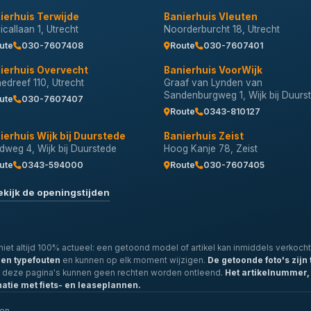
ierhuis Terwijde
Banierhuis Vleuten
callaan 1, Utrecht
Noorderburcht 18, Utrecht
ute
030-7607408
Route
030-7607401
ierhuis Overvecht
Banierhuis VoorWijk
nedreef 110, Utrecht
Graaf van Lynden van
Sandenburgweg 1, Wijk bij Duurs
ute
030-7607407
Route
0343-810127
ierhuis Wijk bij Duurstede
Banierhuis Zeist
dweg 4, Wijk bij Duurstede
Hoog Kanje 78, Zeist
ute
0343-594000
Route
030-7607405
ekijk de openingstijden
iet altijd 100% actueel: een getoond model of artikel kan inmiddels verkocht 
- en typefouten
en kunnen op elk moment wijzigen.
De getoonde foto's zijn 
p deze pagina's kunnen geen rechten worden ontleend.
Het artikelnummer, 
natie met fiets- en leaseplannen.
len