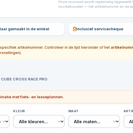
Onze voorraad wordt regelmatig bijgewerkt ma
voorbehouden — het artikelnummer en de prijs
klaar gemaakt in de winkel
Inclusief servicecheque
ecifiek artikelnummer. Controleer in de lijst hieronder of het
artikelnum
rsnellingen).
CUBE CROSS RACE PRO
binatie met fiets- en leaseplannen.
KLEUR
MAAT
ART