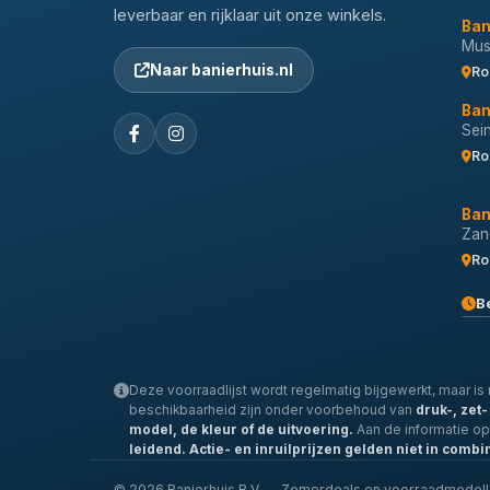
leverbaar en rijklaar uit onze winkels.
Ban
Musi
Naar banierhuis.nl
Ro
Ban
Sei
Ro
Ban
Zan
Ro
B
Deze voorraadlijst wordt regelmatig bijgewerkt, maar is n
beschikbaarheid zijn onder voorbehoud van
druk-, zet
model, de kleur of de uitvoering.
Aan de informatie o
leidend.
Actie- en inruilprijzen gelden niet in combi
© 2026 Banierhuis B.V. — Zomerdeals en voorraadmodel