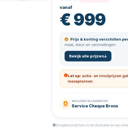
vanaf
€ 999
Prijs & korting verschillen pe
maat, kleur en versnellingen.
Bekijk alle prijzen
Let op:
actie- en inruilprijzen ge
leaseplannen.
INCLUSIEF BIJ AANKOOP
Service Cheque Brons
De getoonde foto is ter illustratie en kan afw