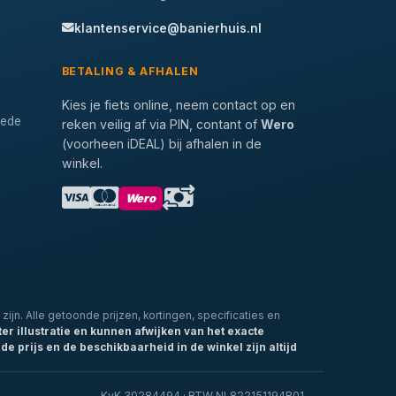
klantenservice@banierhuis.nl
BETALING & AFHALEN
Kies je fiets online, neem contact op en
tede
reken veilig af via PIN, contant of
Wero
(voorheen iDEAL) bij afhalen in de
winkel.
Wero
zijn. Alle getoonde prijzen, kortingen, specificaties en
ter illustratie en kunnen afwijken van het exacte
de prijs en de beschikbaarheid in de winkel zijn altijd
KvK 30284494 · BTW NL822151194B01