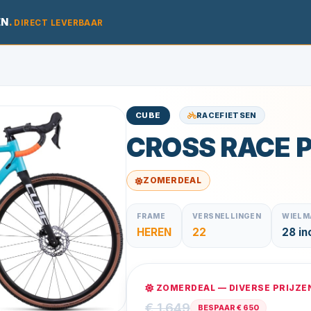
EN
.
DIRECT LEVERBAAR
RACEFIETSEN
CUBE
CROSS RACE 
ZOMERDEAL
FRAME
VERSNELLINGEN
WIELM
HEREN
22
28 in
ZOMERDEAL — DIVERSE PRIJZE
€ 1.649
BESPAAR € 650