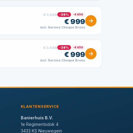
€ 1.649
-39%
-€ 650
€ 999
incl. Service Cheque Brons
€ 1.649
-39%
-€ 650
€ 999
incl. Service Cheque Brons
KLANTENSERVICE
Banierhuis B.V.
1e Regimentsdok 4
3433 KS Nieuwegein