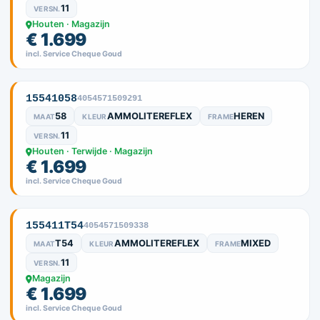
11
VERSN.
Houten · Magazijn
€ 1.699
incl. Service Cheque Goud
15541058
4054571509291
58
AMMOLITEREFLEX
HEREN
MAAT
KLEUR
FRAME
11
VERSN.
Houten · Terwijde · Magazijn
€ 1.699
incl. Service Cheque Goud
155411T54
4054571509338
T54
AMMOLITEREFLEX
MIXED
MAAT
KLEUR
FRAME
11
VERSN.
Magazijn
€ 1.699
incl. Service Cheque Goud