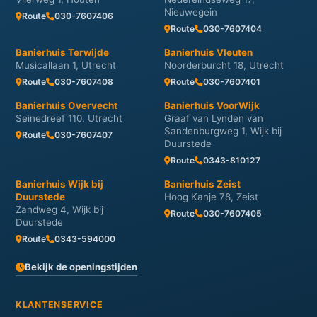
Nieuwegein
Route
030-7607406
Route
030-7607404
Banierhuis Terwijde
Banierhuis Vleuten
Musicallaan 1, Utrecht
Noorderburcht 18, Utrecht
Route
030-7607408
Route
030-7607401
Banierhuis Overvecht
Banierhuis VoorWijk
Seinedreef 110, Utrecht
Graaf van Lynden van
Sandenburgweg 1, Wijk bij
Route
030-7607407
Duurstede
Route
0343-810127
Banierhuis Wijk bij
Banierhuis Zeist
Duurstede
Hoog Kanje 78, Zeist
Zandweg 4, Wijk bij
Route
030-7607405
Duurstede
Route
0343-594000
Bekijk de openingstijden
KLANTENSERVICE