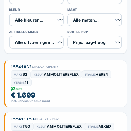
KLEUR
MAAT
ARTIKELNUMMER
SORTEER OP
15541062
4054571509307
62
AMMOLITEREFLEX
HEREN
MAAT
KLEUR
FRAME
11
VERSN.
Zeist
€ 1.699
incl. Service Cheque Goud
155411T50
4054571509321
T50
AMMOLITEREFLEX
MIXED
MAAT
KLEUR
FRAME