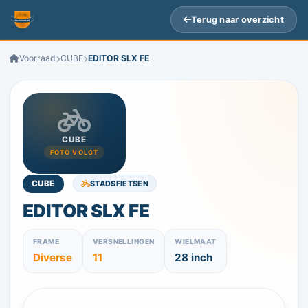
Terug naar overzicht
Voorraad
CUBE
EDITOR SLX FE
CUBE
FOTO VOLGT
STADSFIETSEN
CUBE
EDITOR SLX FE
FRAME
VERSNELLINGEN
WIELMAAT
Diverse
11
28 inch