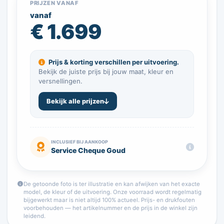
PRIJZEN VANAF
vanaf
€ 1.699
Prijs & korting verschillen per uitvoering.
Bekijk de juiste prijs bij jouw maat, kleur en
versnellingen.
Bekijk alle prijzen
INCLUSIEF BIJ AANKOOP
Service Cheque Goud
De getoonde foto is ter illustratie en kan afwijken van het exacte
model, de kleur of de uitvoering. Onze voorraad wordt regelmatig
bijgewerkt maar is niet altijd 100% actueel. Prijs- en drukfouten
voorbehouden — het artikelnummer en de prijs in de winkel zijn
leidend.