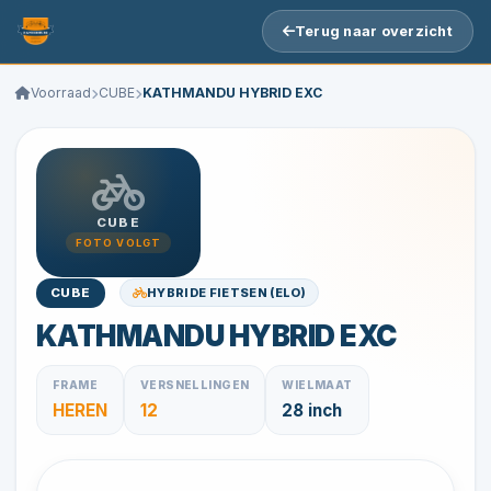
Terug naar overzicht
Voorraad
CUBE
KATHMANDU HYBRID EXC
CUBE
FOTO VOLGT
HYBRIDE FIETSEN (ELO)
CUBE
KATHMANDU HYBRID EXC
FRAME
VERSNELLINGEN
WIELMAAT
HEREN
12
28 inch