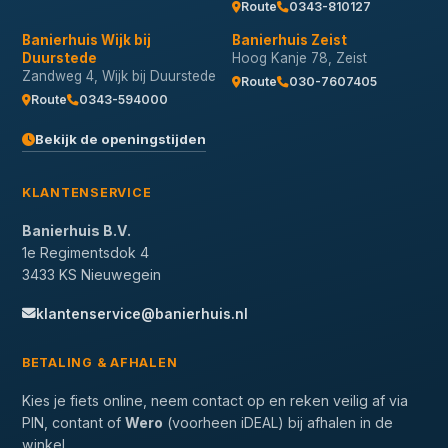
Route
0343-810127
Banierhuis Wijk bij
Banierhuis Zeist
Duurstede
Hoog Kanje 78, Zeist
Zandweg 4, Wijk bij Duurstede
Route
030-7607405
Route
0343-594000
Bekijk de openingstijden
KLANTENSERVICE
Banierhuis B.V.
1e Regimentsdok 4
3433 KS Nieuwegein
klantenservice@banierhuis.nl
BETALING & AFHALEN
Kies je fiets online, neem contact op en reken veilig af via
PIN, contant of
Wero
(voorheen iDEAL) bij afhalen in de
winkel.