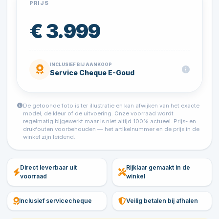
PRIJS
€ 3.999
INCLUSIEF BIJ AANKOOP
Service Cheque E-Goud
De getoonde foto is ter illustratie en kan afwijken van het exacte
model, de kleur of de uitvoering. Onze voorraad wordt
regelmatig bijgewerkt maar is niet altijd 100% actueel. Prijs- en
drukfouten voorbehouden — het artikelnummer en de prijs in de
winkel zijn leidend.
Direct leverbaar uit
Rijklaar gemaakt in de
voorraad
winkel
Inclusief servicecheque
Veilig betalen bij afhalen