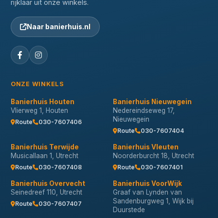
rijklaar uit onze winkels.
Naar banierhuis.nl
ONZE WINKELS
Banierhuis Houten
Banierhuis Nieuwegein
Vlierweg 1, Houten
Nedereindseweg 17,
Nieuwegein
Route
030-7607406
Route
030-7607404
Banierhuis Terwijde
Banierhuis Vleuten
Musicallaan 1, Utrecht
Noorderburcht 18, Utrecht
Route
030-7607408
Route
030-7607401
Banierhuis Overvecht
Banierhuis VoorWijk
Seinedreef 110, Utrecht
Graaf van Lynden van
Sandenburgweg 1, Wijk bij
Route
030-7607407
Duurstede