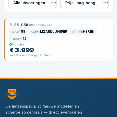
81251058
4054571463081
58
LIZARDJUNIPER
HEREN
MAAT
KLEUR
FRAME
12
VERSN.
Houten
€ 3.999
incl. Service Cheque E-Goud
Dé fietsenspecialist. Nieuwe modellen en
scherpe zomerdeals — direct leverbaar en