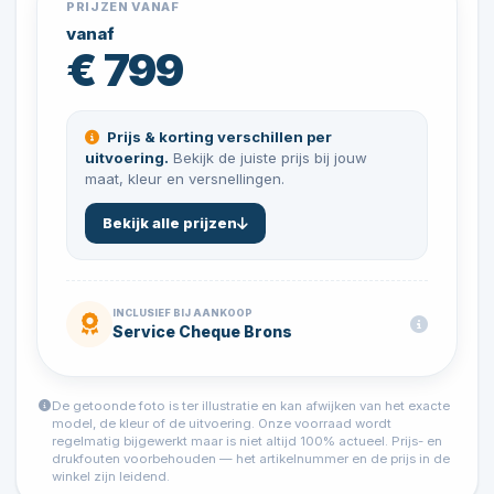
PRIJZEN VANAF
vanaf
€ 799
Prijs & korting verschillen per
uitvoering.
Bekijk de juiste prijs bij jouw
maat, kleur en versnellingen.
Bekijk alle prijzen
INCLUSIEF BIJ AANKOOP
Service Cheque Brons
De getoonde foto is ter illustratie en kan afwijken van het exacte
model, de kleur of de uitvoering. Onze voorraad wordt
regelmatig bijgewerkt maar is niet altijd 100% actueel. Prijs- en
drukfouten voorbehouden — het artikelnummer en de prijs in de
winkel zijn leidend.