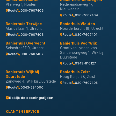
Vlierweg 1, Houten
Nedereindseweg 17,
Nieuwegein
Route
030-7607406
Route
030-7607404
Banierhuis Terwijde
Banierhuis Vleuten
Musicallaan 1, Utrecht
Noorderburcht 18, Utrecht
Route
030-7607408
Route
030-7607401
Banierhuis Overvecht
Banierhuis VoorWijk
Seinedreef 110, Utrecht
Graaf van Lynden van
Sandenburgweg 1, Wijk bij
Route
030-7607407
Duurstede
Route
0343-810127
Banierhuis Wijk bij
Banierhuis Zeist
Duurstede
Hoog Kanje 78, Zeist
Zandweg 4, Wijk bij Duurstede
Route
030-7607405
Route
0343-594000
Bekijk de openingstijden
KLANTENSERVICE