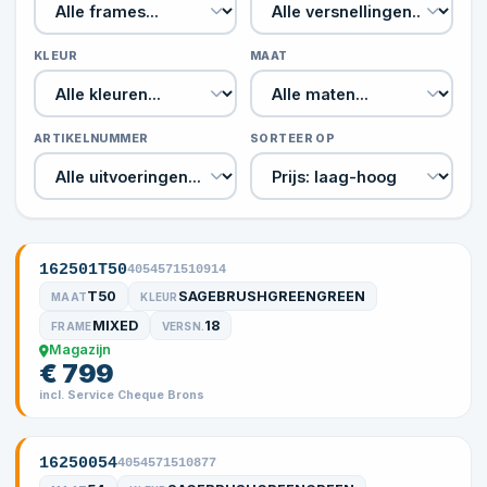
KLEUR
MAAT
ARTIKELNUMMER
SORTEER OP
162501T50
4054571510914
T50
SAGEBRUSHGREENGREEN
MAAT
KLEUR
MIXED
18
FRAME
VERSN.
Magazijn
€ 799
incl. Service Cheque Brons
16250054
4054571510877