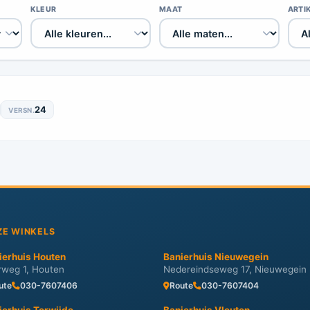
KLEUR
MAAT
ARTI
24
VERSN.
ZE WINKELS
ierhuis Houten
Banierhuis Nieuwegein
erweg 1, Houten
Nedereindseweg 17, Nieuwegein
ute
030-7607406
Route
030-7607404