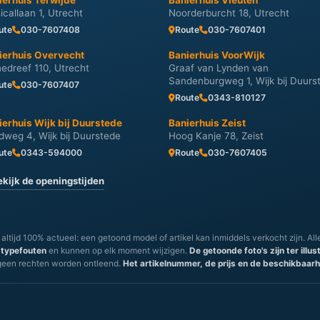
ierhuis Terwijde
Banierhuis Vleuten
icallaan 1, Utrecht
Noorderburcht 18, Utrecht
ute
030-7607408
Route
030-7607401
ierhuis Overvecht
Banierhuis VoorWijk
nedreef 110, Utrecht
Graaf van Lynden van
Sandenburgweg 1, Wijk bij Duurs
ute
030-7607407
Route
0343-810127
ierhuis Wijk bij Duurstede
Banierhuis Zeist
dweg 4, Wijk bij Duurstede
Hoog Kanje 78, Zeist
ute
0343-594000
Route
030-7607405
ekijk de openingstijden
 altijd 100% actueel: een getoond model of artikel kan inmiddels verkocht zijn. All
 typefouten
en kunnen op elk moment wijzigen.
De getoonde foto's zijn ter illu
geen rechten worden ontleend.
Het artikelnummer, de prijs en de beschikbaarhei