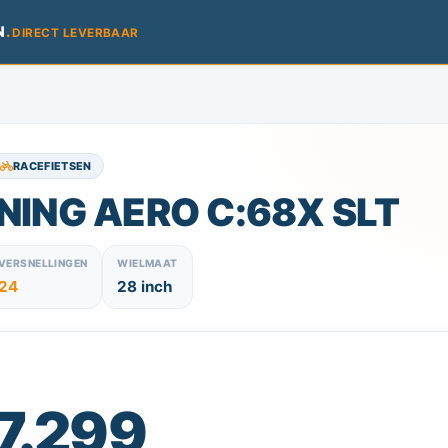
N
.
DIRECT LEVERBAAR
RACEFIETSEN
NING AERO C:68X SLT
VERSNELLINGEN
WIELMAAT
24
28 inch
 7.299