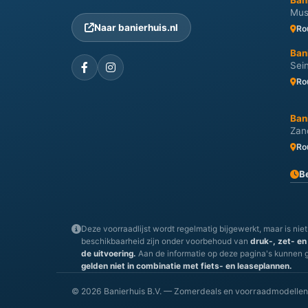
Ban
Mus
Naar banierhuis.nl
Ro
Ban
Sei
Ro
Ban
Zan
Ro
B
Deze voorraadlijst wordt regelmatig bijgewerkt, maar is niet
beschikbaarheid zijn onder voorbehoud van
druk-, zet- en
de uitvoering.
Aan de informatie op deze pagina's kunnen 
gelden niet in combinatie met fiets- en leaseplannen.
© 2026 Banierhuis B.V. — Zomerdeals en voorraadmodellen