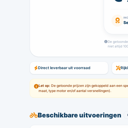
IN
Se
De getoonde f
niet altijd 1
Direct leverbaar uit voorraad
Rijk
Let op:
De getoonde prijzen zijn gekoppeld aan een spec
maat, type motor en/of aantal versnellingen).
Beschikbare uitvoeringen