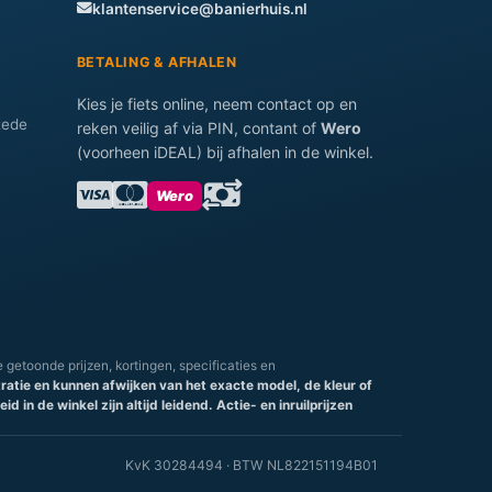
klantenservice@banierhuis.nl
BETALING & AFHALEN
Kies je fiets online, neem contact op en
tede
reken veilig af via PIN, contant of
Wero
(voorheen iDEAL) bij afhalen in de winkel.
Wero
e getoonde prijzen, kortingen, specificaties en
stratie en kunnen afwijken van het exacte model, de kleur of
d in de winkel zijn altijd leidend.
Actie- en inruilprijzen
KvK 30284494 · BTW NL822151194B01