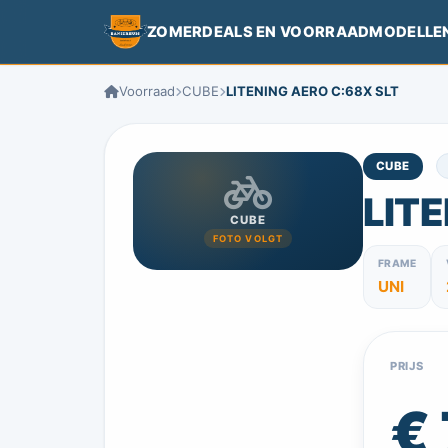
ZOMERDEALS EN VOORRAADMODELLE
Voorraad
CUBE
LITENING AERO C:68X SLT
CUBE
LITE
CUBE
FOTO VOLGT
FRAME
UNI
PRIJS
€