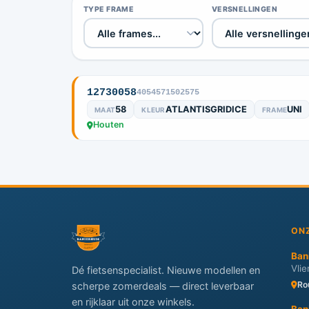
TYPE FRAME
VERSNELLINGEN
12730058
4054571502575
58
ATLANTISGRIDICE
UNI
MAAT
KLEUR
FRAME
Houten
ON
Ban
Vli
Dé fietsenspecialist. Nieuwe modellen en
Ro
scherpe zomerdeals — direct leverbaar
en rijklaar uit onze winkels.