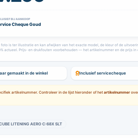
CLUSIEF BIJ AANKOOP
rvice Cheque Goud
oto is ter illustratie en kan afwijken van het exacte model, de kleur of de uitvoe
00% actueel. Prijs- en drukfouten voorbehouden — het artikelnummer en de prijs in 
laar gemaakt in de winkel
Inclusief servicecheque
ifiek artikelnummer. Controleer in de lijst hieronder of het
artikelnummer
over
CUBE LITENING AERO C:68X SLT