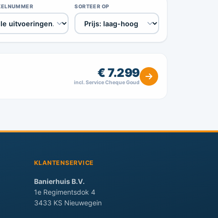
KELNUMMER
SORTEER OP
€ 7.299
incl. Service Cheque Goud
KLANTENSERVICE
Banierhuis B.V.
1e Regimentsdok 4
3433 KS Nieuwegein