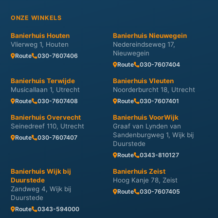
ONZE WINKELS
Banierhuis Houten
Banierhuis Nieuwegein
Vlierweg 1, Houten
Nedereindseweg 17,
Nieuwegein
Route
030-7607406
Route
030-7607404
Banierhuis Terwijde
Banierhuis Vleuten
Musicallaan 1, Utrecht
Noorderburcht 18, Utrecht
Route
030-7607408
Route
030-7607401
Banierhuis Overvecht
Banierhuis VoorWijk
Seinedreef 110, Utrecht
Graaf van Lynden van
Sandenburgweg 1, Wijk bij
Route
030-7607407
Duurstede
Route
0343-810127
Banierhuis Wijk bij
Banierhuis Zeist
Duurstede
Hoog Kanje 78, Zeist
Zandweg 4, Wijk bij
Route
030-7607405
Duurstede
Route
0343-594000