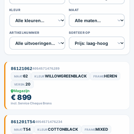
KLEUR
MAAT
ARTIKELNUMMER
SORTEER OP
86121062
4054571476289
62
WILLOWGREENBLACK
HEREN
MAAT
KLEUR
FRAME
20
VERSN.
Magazijn
€ 899
incl. Service Cheque Brons
861201T54
4054571476234
T54
COTTONBLACK
MIXED
MAAT
KLEUR
FRAME