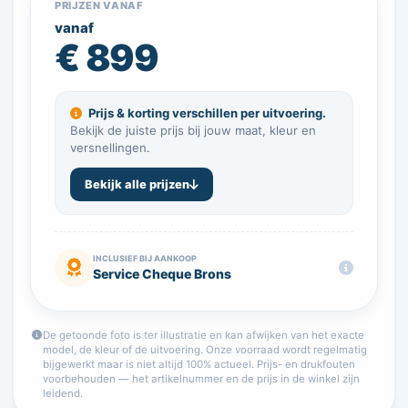
PRIJZEN VANAF
vanaf
€ 899
Prijs & korting verschillen per uitvoering.
Bekijk de juiste prijs bij jouw maat, kleur en
versnellingen.
Bekijk alle prijzen
INCLUSIEF BIJ AANKOOP
Service Cheque Brons
De getoonde foto is ter illustratie en kan afwijken van het exacte
model, de kleur of de uitvoering. Onze voorraad wordt regelmatig
bijgewerkt maar is niet altijd 100% actueel. Prijs- en drukfouten
voorbehouden — het artikelnummer en de prijs in de winkel zijn
leidend.