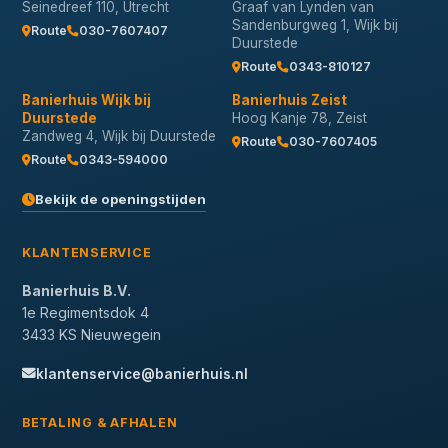
Seinedreef 110, Utrecht
Graaf van Lynden van
Sandenburgweg 1, Wijk bij
Route
030-7607407
Duurstede
Route
0343-810127
Banierhuis Wijk bij
Banierhuis Zeist
Duurstede
Hoog Kanje 78, Zeist
Zandweg 4, Wijk bij Duurstede
Route
030-7607405
Route
0343-594000
Bekijk de openingstijden
KLANTENSERVICE
Banierhuis B.V.
1e Regimentsdok 4
3433 KS Nieuwegein
klantenservice@banierhuis.nl
BETALING & AFHALEN