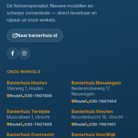
Dé fietsenspecialist. Nieuwe modellen en
scherpe zomerdeals — direct leverbaar en
rijklaar uit onze winkels.
Naar banierhuis.nl
ONZE WINKELS
Banierhuis Houten
Banierhuis Nieuwegein
Vlierweg 1, Houten
Nedereindseweg 17,
Nieuwegein
Route
030-7607406
Route
030-7607404
Banierhuis Terwijde
Banierhuis Vleuten
Musicallaan 1, Utrecht
Noorderburcht 18, Utrecht
Route
030-7607408
Route
030-7607401
Banierhuis Overvecht
Banierhuis VoorWijk