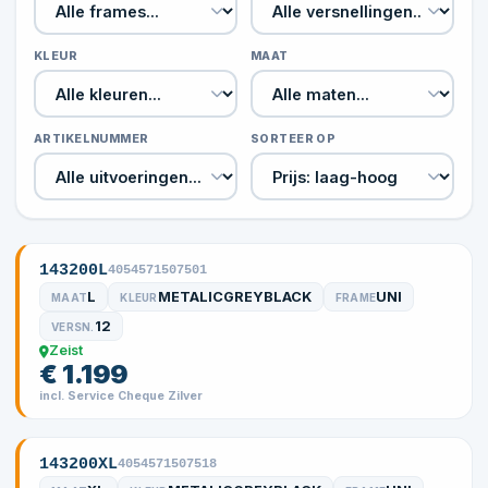
KLEUR
MAAT
ARTIKELNUMMER
SORTEER OP
143200L
4054571507501
L
METALICGREYBLACK
UNI
MAAT
KLEUR
FRAME
12
VERSN.
Zeist
€ 1.199
incl. Service Cheque Zilver
143200XL
4054571507518