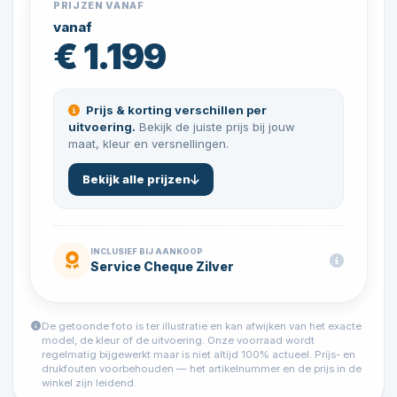
PRIJZEN VANAF
vanaf
€ 1.199
Prijs & korting verschillen per
uitvoering.
Bekijk de juiste prijs bij jouw
maat, kleur en versnellingen.
Bekijk alle prijzen
INCLUSIEF BIJ AANKOOP
Service Cheque Zilver
De getoonde foto is ter illustratie en kan afwijken van het exacte
model, de kleur of de uitvoering. Onze voorraad wordt
regelmatig bijgewerkt maar is niet altijd 100% actueel. Prijs- en
drukfouten voorbehouden — het artikelnummer en de prijs in de
winkel zijn leidend.