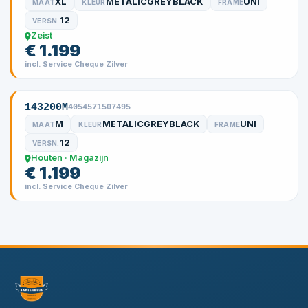
XL
METALICGREYBLACK
UNI
MAAT
KLEUR
FRAME
12
VERSN.
Zeist
€ 1.199
incl. Service Cheque Zilver
143200M
4054571507495
M
METALICGREYBLACK
UNI
MAAT
KLEUR
FRAME
12
VERSN.
Houten · Magazijn
€ 1.199
incl. Service Cheque Zilver