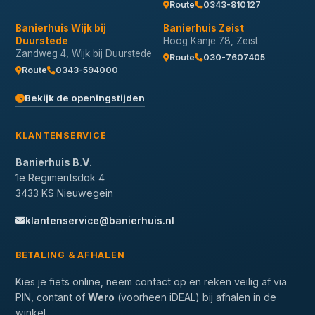
Route
0343-810127
Banierhuis Wijk bij
Banierhuis Zeist
Duurstede
Hoog Kanje 78, Zeist
Zandweg 4, Wijk bij Duurstede
Route
030-7607405
Route
0343-594000
Bekijk de openingstijden
KLANTENSERVICE
Banierhuis B.V.
1e Regimentsdok 4
3433 KS Nieuwegein
klantenservice@banierhuis.nl
BETALING & AFHALEN
Kies je fiets online, neem contact op en reken veilig af via
PIN, contant of
Wero
(voorheen iDEAL) bij afhalen in de
winkel.