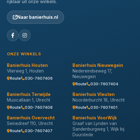
rijklaar uit onze winkels.
Naar banierhuis.nl
ONZE WINKELS
Banierhuis Houten
Banierhuis Nieuwegein
Vlierweg 1, Houten
Nedereindseweg 17,
Nieuwegein
Route
030-7607406
Route
030-7607404
Banierhuis Terwijde
Banierhuis Vleuten
Musicallaan 1, Utrecht
Noorderburcht 18, Utrecht
Route
030-7607408
Route
030-7607401
Banierhuis Overvecht
Banierhuis VoorWijk
Seinedreef 110, Utrecht
Graaf van Lynden van
Sandenburgweg 1, Wijk bij
Route
030-7607407
Duurstede