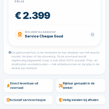
PRIJS
€ 2.399
INCLUSIEF BIJ AANKOOP
Service Cheque Goud
De getoonde foto is ter illustratie en kan afwijken van het exacte
model, de kleur of de uitvoering. Onze voorraad wordt
regelmatig bijgewerkt maar is niet altijd 100% actueel. Prijs- en
drukfouten voorbehouden — het artikelnummer en de prijs in de
winkel zijn leidend.
Direct leverbaar uit
Rijklaar gemaakt in de
voorraad
winkel
Inclusief servicecheque
Veilig betalen bij afhalen