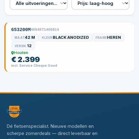
653200M
4054571405814
42 M
BLACK ANODIZED
HEREN
MAAT
KLEUR
FRAME
12
VERSN.
Houten
€ 2.399
incl. Service Cheque Goud
Dé fietsenspecialist. Nieuwe modellen en
scherpe zomerdeals — direct leverbaar en