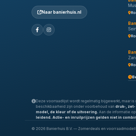
Ban
Musi
Naar banierhuis.nl
Ro
Ban
Sei
Ro
Ban
Zan
Ro
B
Deze voorraadlijst wordt regelmatig bijgewerkt, maar is n
beschikbaarheid zijn onder voorbehoud van
druk-, zet
model, de kleur of de uitvoering.
Aan de informatie o
leidend.
Actie- en inruilprijzen gelden niet in combi
© 2026 Banierhuis B.V. — Zomerdeals en voorraadmodel