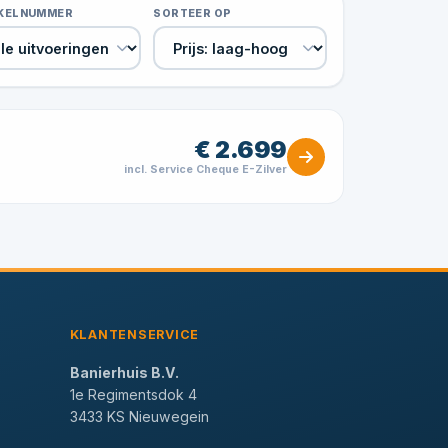
IKELNUMMER
SORTEER OP
€ 2.699
incl. Service Cheque E-Zilver
KLANTENSERVICE
Banierhuis B.V.
1e Regimentsdok 4
3433 KS Nieuwegein