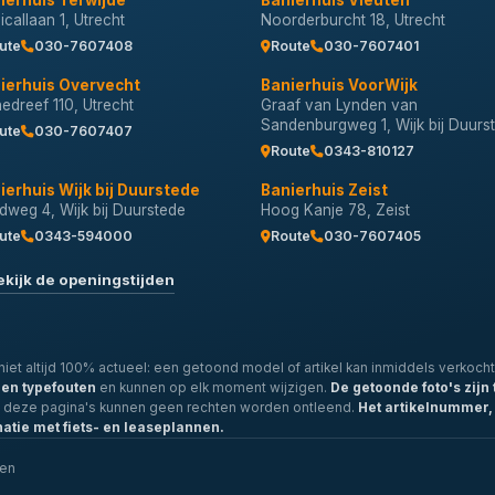
ierhuis Terwijde
Banierhuis Vleuten
callaan 1, Utrecht
Noorderburcht 18, Utrecht
ute
030-7607408
Route
030-7607401
ierhuis Overvecht
Banierhuis VoorWijk
nedreef 110, Utrecht
Graaf van Lynden van
Sandenburgweg 1, Wijk bij Duurs
ute
030-7607407
Route
0343-810127
ierhuis Wijk bij Duurstede
Banierhuis Zeist
dweg 4, Wijk bij Duurstede
Hoog Kanje 78, Zeist
ute
0343-594000
Route
030-7607405
ekijk de openingstijden
iet altijd 100% actueel: een getoond model of artikel kan inmiddels verkocht 
- en typefouten
en kunnen op elk moment wijzigen.
De getoonde foto's zijn 
p deze pagina's kunnen geen rechten worden ontleend.
Het artikelnummer, 
natie met fiets- en leaseplannen.
len