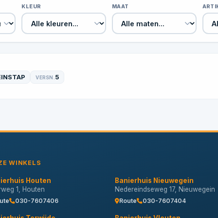
KLEUR
MAAT
ART
EINSTAP
5
VERSN.
ZE WINKELS
ierhuis Houten
Banierhuis Nieuwegein
erweg 1, Houten
Nedereindseweg 17, Nieuwegein
ute
030-7607406
Route
030-7607404