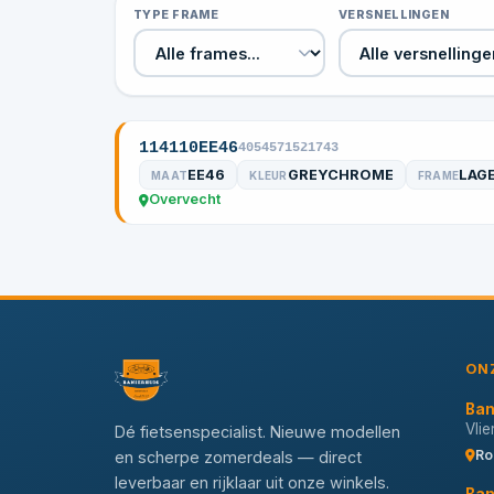
TYPE FRAME
VERSNELLINGEN
114110EE46
4054571521743
EE46
GREYCHROME
LAG
MAAT
KLEUR
FRAME
Overvecht
ON
Ban
Vli
Dé fietsenspecialist. Nieuwe modellen
Ro
en scherpe zomerdeals — direct
leverbaar en rijklaar uit onze winkels.