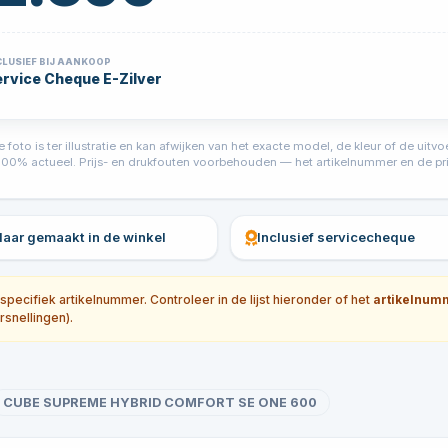
CLUSIEF BIJ AANKOOP
rvice Cheque E-Zilver
foto is ter illustratie en kan afwijken van het exacte model, de kleur of de ui
jd 100% actueel. Prijs- en drukfouten voorbehouden — het artikelnummer en de prij
klaar gemaakt in de winkel
Inclusief servicecheque
ecifiek artikelnummer. Controleer in de lijst hieronder of het
artikelnum
rsnellingen).
CUBE SUPREME HYBRID COMFORT SE ONE 600