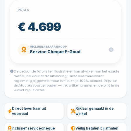
PRIJS
€ 4.699
INCLUSIEF BIJ AANKOOP
Service Cheque E-Goud
De getoonde foto is ter illustratie en kan afwijken van het exacte
model, de kleur of de uitvoering. Onze voorraad wordt
regelmatig bijgewerkt maar is niet altijd 100% actueel. Prijs- en
drukfouten voorbehouden — het artikelnummer en de prijs in de
winkel zijn leidend.
Direct leverbaar uit
Rijklaar gemaakt in de
voorraad
winkel
Inclusief servicecheque
Veilig betalen bij afhalen