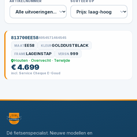
ARTIKELNUMMER
SORTEER OP
813700EE58
4054571464545
EE58
GOLDDUSTBLACK
MAAT
KLEUR
LAGEINSTAP
999
FRAME
VERSN.
Houten · Overvecht · Terwijde
€ 4.699
incl. Service Cheque E-Goud
Dé fietsenspecialist. Nieuwe modellen en