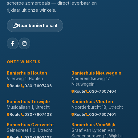
scherpe zomerdeals — direct leverbaar en
rijklaar uit onze winkels.
Naar banierhuis.nl
ONZE WINKELS
Banierhuis Houten
Banierhuis Nieuwegein
Vlierweg 1, Houten
Nedereindseweg 17,
Nieuwegein
Route
030-7607406
Route
030-7607404
Banierhuis Terwijde
Banierhuis Vleuten
Musicallaan 1, Utrecht
Noorderburcht 18, Utrecht
Route
030-7607408
Route
030-7607401
Banierhuis Overvecht
Banierhuis VoorWijk
Seinedreef 110, Utrecht
Graaf van Lynden van
Sandenburgweg 1, Wijk bij
Route
030-7607407