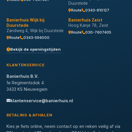
Duurstede
Route
0343-810127
Banierhuis Wijk bij
Banierhuis Zeist
Duurstede
Hoog Kanje 78, Zeist
Zandweg 4, Wijk bij Duurstede
Route
030-7607405
Route
0343-594000
Bekijk de openingstijden
KLANTENSERVICE
Banierhuis B.V.
1e Regimentsdok 4
3433 KS Nieuwegein
klantenservice@banierhuis.nl
BETALING & AFHALEN
Kies je fiets online, neem contact op en reken veilig af via