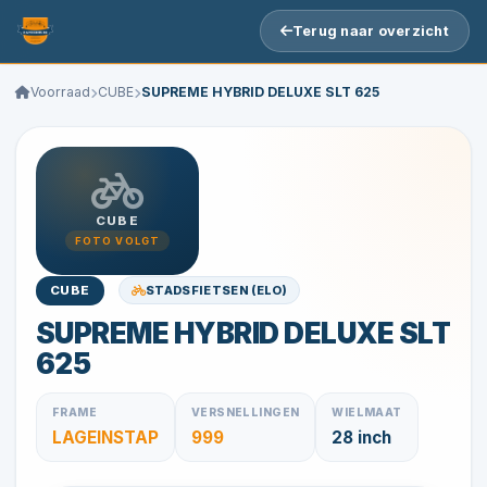
Terug naar overzicht
Voorraad
CUBE
SUPREME HYBRID DELUXE SLT 625
CUBE
FOTO VOLGT
STADSFIETSEN (ELO)
CUBE
SUPREME HYBRID DELUXE SLT
625
FRAME
VERSNELLINGEN
WIELMAAT
LAGEINSTAP
999
28 inch