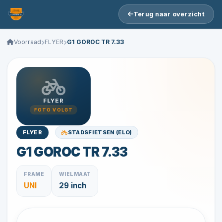
Terug naar overzicht
Voorraad
FLYER
G1 GOROC TR 7.33
FLYER
FOTO VOLGT
STADSFIETSEN (ELO)
FLYER
G1 GOROC TR 7.33
FRAME
WIELMAAT
UNI
29 inch