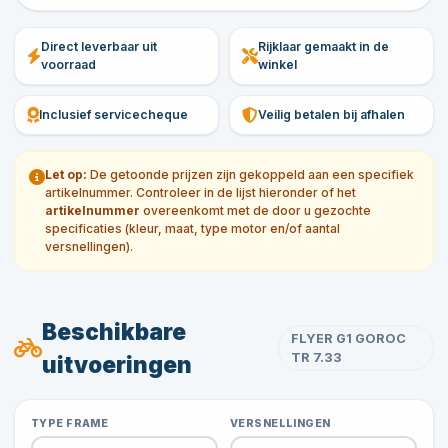
Direct leverbaar uit
Rijklaar gemaakt in de
voorraad
winkel
Inclusief servicecheque
Veilig betalen bij afhalen
Let op:
De getoonde prijzen zijn gekoppeld aan een specifiek
artikelnummer. Controleer in de lijst hieronder of het
artikelnummer
overeenkomt met de door u gezochte
specificaties (kleur, maat, type motor en/of aantal
versnellingen).
Beschikbare
FLYER G1 GOROC
TR 7.33
uitvoeringen
TYPE FRAME
VERSNELLINGEN