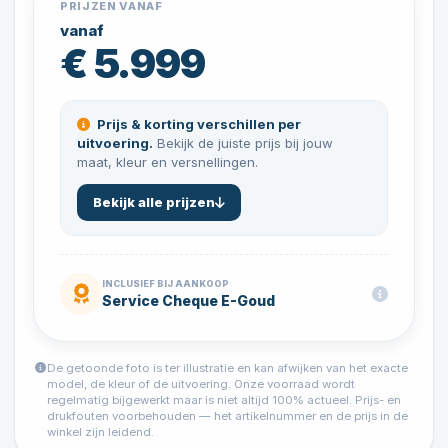
PRIJZEN VANAF
vanaf
€ 5.999
Prijs & korting verschillen per
uitvoering.
Bekijk de juiste prijs bij jouw
maat, kleur en versnellingen.
Bekijk alle prijzen
INCLUSIEF BIJ AANKOOP
Service Cheque E-Goud
De getoonde foto is ter illustratie en kan afwijken van het exacte
model, de kleur of de uitvoering. Onze voorraad wordt
regelmatig bijgewerkt maar is niet altijd 100% actueel. Prijs- en
drukfouten voorbehouden — het artikelnummer en de prijs in de
winkel zijn leidend.