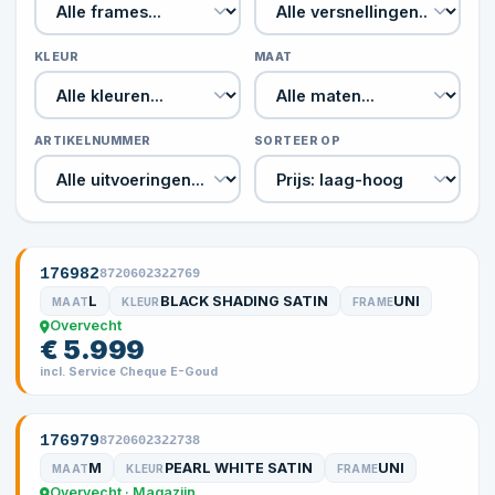
KLEUR
MAAT
ARTIKELNUMMER
SORTEER OP
176982
8720602322769
L
BLACK SHADING SATIN
UNI
MAAT
KLEUR
FRAME
Overvecht
€ 5.999
incl. Service Cheque E-Goud
176979
8720602322738
M
PEARL WHITE SATIN
UNI
MAAT
KLEUR
FRAME
Overvecht · Magazijn