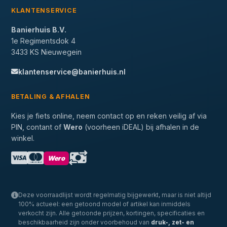
KLANTENSERVICE
Banierhuis B.V.
1e Regimentsdok 4
3433 KS Nieuwegein
klantenservice@banierhuis.nl
BETALING & AFHALEN
Kies je fiets online, neem contact op en reken veilig af via
PIN, contant of
Wero
(voorheen iDEAL) bij afhalen in de
winkel.
Wero
Deze voorraadlijst wordt regelmatig bijgewerkt, maar is niet altijd
100% actueel: een getoond model of artikel kan inmiddels
verkocht zijn. Alle getoonde prijzen, kortingen, specificaties en
beschikbaarheid zijn onder voorbehoud van
druk-, zet- en