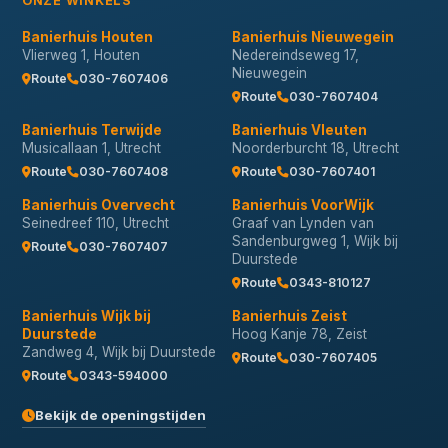
ONZE WINKELS
Banierhuis Houten
Banierhuis Nieuwegein
Vlierweg 1, Houten
Nedereindseweg 17,
Nieuwegein
Route
030-7607406
Route
030-7607404
Banierhuis Terwijde
Banierhuis Vleuten
Musicallaan 1, Utrecht
Noorderburcht 18, Utrecht
Route
030-7607408
Route
030-7607401
Banierhuis Overvecht
Banierhuis VoorWijk
Seinedreef 110, Utrecht
Graaf van Lynden van
Sandenburgweg 1, Wijk bij
Route
030-7607407
Duurstede
Route
0343-810127
Banierhuis Wijk bij
Banierhuis Zeist
Duurstede
Hoog Kanje 78, Zeist
Zandweg 4, Wijk bij Duurstede
Route
030-7607405
Route
0343-594000
Bekijk de openingstijden