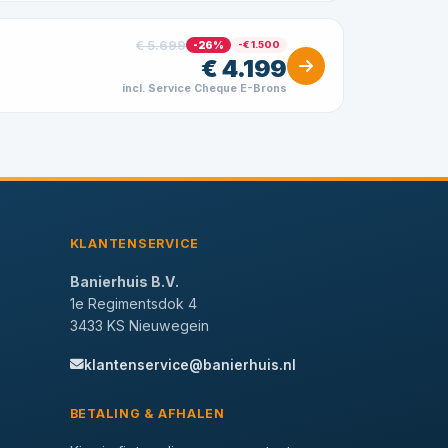
€ 5.699
-26%
-€ 1.500
€ 4.199
incl. Service Cheque E-Brons
KLANTENSERVICE
Banierhuis B.V.
1e Regimentsdok 4
3433 KS Nieuwegein
klantenservice@banierhuis.nl
BETALING & AFHALEN