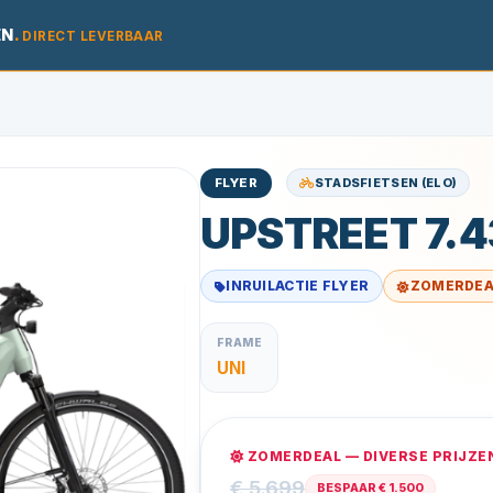
EN
.
DIRECT LEVERBAAR
STADSFIETSEN (ELO)
FLYER
UPSTREET 7.4
INRUILACTIE FLYER
ZOMERDEA
FRAME
UNI
ZOMERDEAL — DIVERSE PRIJZE
€ 5.699
BESPAAR € 1.500