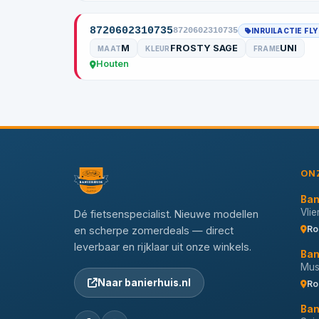
8720602310735
8720602310735
INRUILACTIE FL
M
FROSTY SAGE
UNI
MAAT
KLEUR
FRAME
Houten
ON
Ban
Vli
Dé fietsenspecialist. Nieuwe modellen
Ro
en scherpe zomerdeals — direct
leverbaar en rijklaar uit onze winkels.
Ban
Musi
Naar banierhuis.nl
Ro
Ban