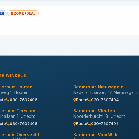
YER
ZOMERDEAL
ZE WINKELS
ierhuis Houten
Banierhuis Nieuwegein
erweg 1, Houten
Nedereindseweg 17, Nieuwegein
ute
030-7607406
Route
030-7607404
ierhuis Terwijde
Banierhuis Vleuten
callaan 1, Utrecht
Noorderburcht 18, Utrecht
ute
030-7607408
Route
030-7607401
ierhuis Overvecht
Banierhuis VoorWijk