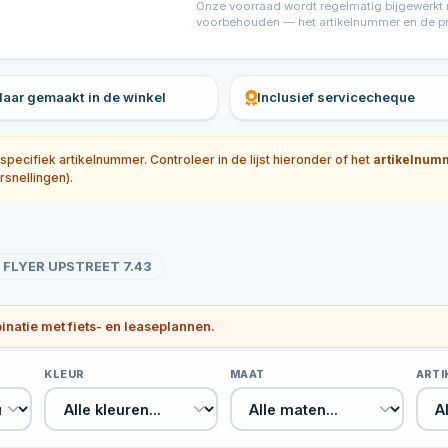
Onze voorraad wordt regelmatig bijgewerkt ma
voorbehouden — het artikelnummer en de prijs
klaar gemaakt in de winkel
Inclusief servicecheque
ecifiek artikelnummer. Controleer in de lijst hieronder of het
artikelnum
rsnellingen).
FLYER UPSTREET 7.43
binatie met fiets- en leaseplannen.
KLEUR
MAAT
ART