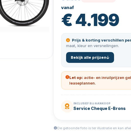
vanaf
€ 4.199
Prijs & korting verschillen pe
maat, kleur en versnellingen.
Bekijk alle prijzen
Let op:
actie- en inruilprijzen ge
leaseplannen.
INCLUSIEF BIJ AANKOOP
Service Cheque E-Brons
De getoonde foto is ter illustratie en kan afw