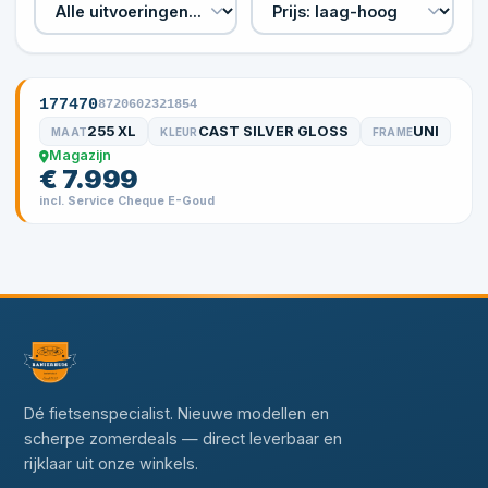
177470
8720602321854
255 XL
CAST SILVER GLOSS
UNI
MAAT
KLEUR
FRAME
Magazijn
€ 7.999
incl. Service Cheque E-Goud
Dé fietsenspecialist. Nieuwe modellen en
scherpe zomerdeals — direct leverbaar en
rijklaar uit onze winkels.