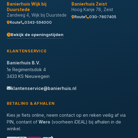
Banierhuis Wijk bij
Banierhuis Zeist
Duurstede
Hoog Kanje 78, Zeist
Zandweg 4, Wijk bij Duurstede
Route
030-7607405
Route
0343-594000
Bekijk de openingstijden
KLANTENSERVICE
Banierhuis B.V.
1e Regimentsdok 4
3433 KS Nieuwegein
klantenservice@banierhuis.nl
BETALING & AFHALEN
Kies je fiets online, neem contact op en reken veilig af via
PIN, contant of
Wero
(voorheen iDEAL) bij afhalen in de
winkel.