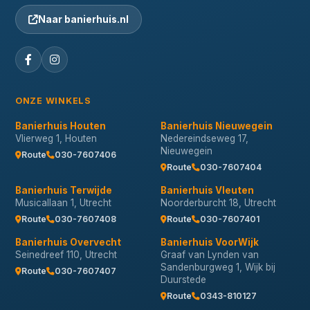
Naar banierhuis.nl
ONZE WINKELS
Banierhuis Houten
Banierhuis Nieuwegein
Vlierweg 1, Houten
Nedereindseweg 17,
Nieuwegein
Route
030-7607406
Route
030-7607404
Banierhuis Terwijde
Banierhuis Vleuten
Musicallaan 1, Utrecht
Noorderburcht 18, Utrecht
Route
030-7607408
Route
030-7607401
Banierhuis Overvecht
Banierhuis VoorWijk
Seinedreef 110, Utrecht
Graaf van Lynden van
Sandenburgweg 1, Wijk bij
Route
030-7607407
Duurstede
Route
0343-810127