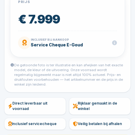
PRIJS
€ 7.999
INCLUSIEF BIJ AANKOOP
Service Cheque E-Goud
De getoonde foto is ter illustratie en kan afwijken van het exacte
model, de kleur of de uitvoering. Onze voorraad wordt
regelmatig bijgewerkt maar is niet altijd 100% actueel. Prijs- en
drukfouten voorbehouden — het artikelnummer en de prijs in de
winkel zijn leidend.
Direct leverbaar uit
Rijklaar gemaakt in de
voorraad
winkel
Inclusief servicecheque
Veilig betalen bij afhalen