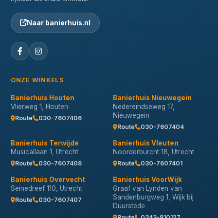
Naar banierhuis.nl
ONZE WINKELS
Banierhuis Houten
Banierhuis Nieuwegein
Vlierweg 1, Houten
Nedereindseweg 17,
Nieuwegein
Route
030-7607406
Route
030-7607404
Banierhuis Terwijde
Banierhuis Vleuten
Musicallaan 1, Utrecht
Noorderburcht 18, Utrecht
Route
030-7607408
Route
030-7607401
Banierhuis Overvecht
Banierhuis VoorWijk
Seinedreef 110, Utrecht
Graaf van Lynden van
Sandenburgweg 1, Wijk bij
Route
030-7607407
Duurstede
Route
0343-810127