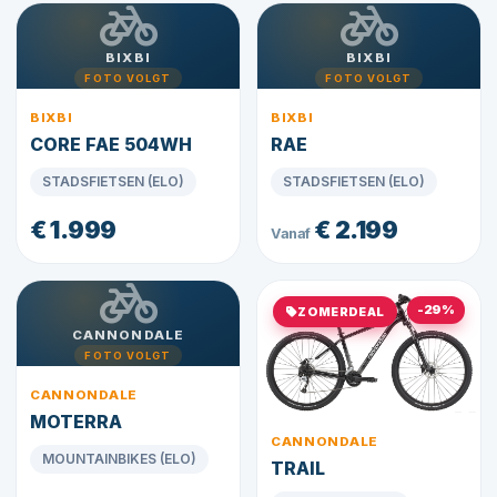
BIXBI
BIXBI
FOTO VOLGT
FOTO VOLGT
BIXBI
BIXBI
CORE FAE 504WH
RAE
STADSFIETSEN (ELO)
STADSFIETSEN (ELO)
€ 1.999
€ 2.199
Vanaf
-29%
ZOMERDEAL
CANNONDALE
FOTO VOLGT
CANNONDALE
MOTERRA
CANNONDALE
MOUNTAINBIKES (ELO)
TRAIL