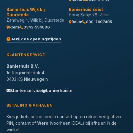
Banierhuis Wijk bij
Banierhuis Zeist
Duurstede
Hoog Kanje 78, Zeist
Zandweg 4, Wijk bij Duurstede
Route
030-7607405
Route
0343-594000
Bekijk de openingstijden
KLANTENSERVICE
Banierhuis B.V.
1e Regimentsdok 4
3433 KS Nieuwegein
klantenservice@banierhuis.nl
BETALING & AFHALEN
Kies je fiets online, neem contact op en reken veilig af via
PIN, contant of
Wero
(voorheen iDEAL) bij afhalen in de
winkel.