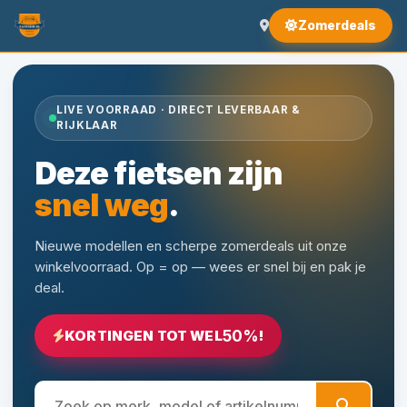
Zomerdeals
LIVE VOORRAAD · DIRECT LEVERBAAR &
RIJKLAAR
Deze fietsen zijn
snel weg
.
Nieuwe modellen en scherpe zomerdeals uit onze
winkelvoorraad. Op = op — wees er snel bij en pak je
deal.
50%
KORTINGEN TOT WEL
!