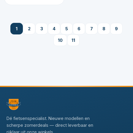
1
2
3
4
5
6
7
8
9
10
11
Dé fietsenspecialist. Nieuwe modellen en
scherpe zomerdeals — direct leverbaar en
rijklaar uit onze winkels.