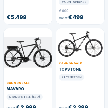
MOUNTAINBIKES
€ 699
€ 5.499
€ 499
Vanaf
CANNONDALE
TOPSTONE
RACEFIETSEN
CANNONDALE
MAVARO
STADSFIETSEN (ELO)
€ 2.999
€ 2.299