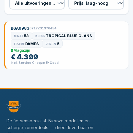
BGA0983
8717231376454
53
TROPICAL BLUE GLANS
MAAT
KLEUR
DAMES
5
FRAME
VERSN.
Magazijn
€ 4.399
incl. Service Cheque E-Goud
Dé fietsenspecialist. Nieuwe modellen en
scherpe zomerdeals — direct leverbaar en