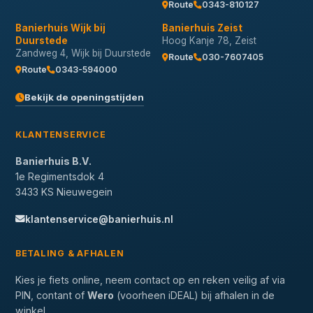
Route
0343-810127
Banierhuis Wijk bij
Banierhuis Zeist
Duurstede
Hoog Kanje 78, Zeist
Zandweg 4, Wijk bij Duurstede
Route
030-7607405
Route
0343-594000
Bekijk de openingstijden
KLANTENSERVICE
Banierhuis B.V.
1e Regimentsdok 4
3433 KS Nieuwegein
klantenservice@banierhuis.nl
BETALING & AFHALEN
Kies je fiets online, neem contact op en reken veilig af via
PIN, contant of
Wero
(voorheen iDEAL) bij afhalen in de
winkel.