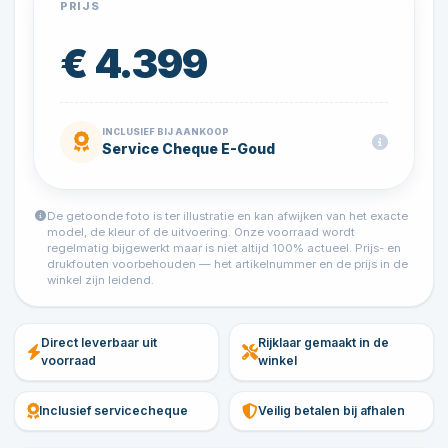
PRIJS
€ 4.399
INCLUSIEF BIJ AANKOOP
Service Cheque E-Goud
De getoonde foto is ter illustratie en kan afwijken van het exacte
model, de kleur of de uitvoering. Onze voorraad wordt
regelmatig bijgewerkt maar is niet altijd 100% actueel. Prijs- en
drukfouten voorbehouden — het artikelnummer en de prijs in de
winkel zijn leidend.
Direct leverbaar uit
Rijklaar gemaakt in de
voorraad
winkel
Inclusief servicecheque
Veilig betalen bij afhalen