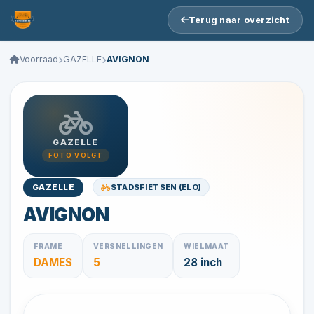
Terug naar overzicht
Voorraad
GAZELLE
AVIGNON
GAZELLE
FOTO VOLGT
STADSFIETSEN (ELO)
GAZELLE
AVIGNON
FRAME
VERSNELLINGEN
WIELMAAT
DAMES
5
28 inch