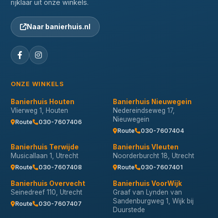
rijklaar uit onze winkels.
Naar banierhuis.nl
ONZE WINKELS
Banierhuis Houten
Banierhuis Nieuwegein
Vlierweg 1, Houten
Nedereindseweg 17,
Nieuwegein
Route
030-7607406
Route
030-7607404
Banierhuis Terwijde
Banierhuis Vleuten
Musicallaan 1, Utrecht
Noorderburcht 18, Utrecht
Route
030-7607408
Route
030-7607401
Banierhuis Overvecht
Banierhuis VoorWijk
Seinedreef 110, Utrecht
Graaf van Lynden van
Sandenburgweg 1, Wijk bij
Route
030-7607407
Duurstede