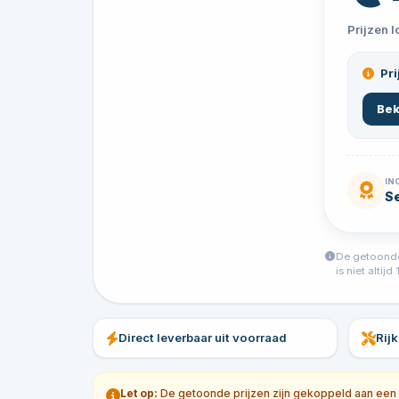
Prijzen 
Pri
Bek
IN
S
De getoonde 
is niet alti
Direct leverbaar uit voorraad
Rij
Let op:
De getoonde prijzen zijn gekoppeld aan een sp