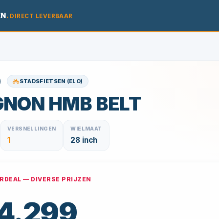
EN
.
DIRECT LEVERBAAR
STADSFIETSEN (ELO)
GNON HMB BELT
VERSNELLINGEN
WIELMAAT
1
28 inch
DEAL — DIVERSE PRIJZEN
 4.299