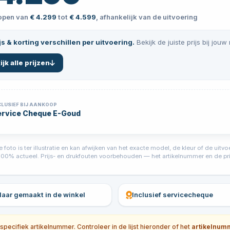
lopen van
€ 4.299
tot
€ 4.599
, afhankelijk van de uitvoering
js & korting verschillen per uitvoering.
Bekijk de juiste prijs bij jouw
ijk alle prijzen
CLUSIEF BIJ AANKOOP
ervice Cheque E-Goud
foto is ter illustratie en kan afwijken van het exacte model, de kleur of de ui
jd 100% actueel. Prijs- en drukfouten voorbehouden — het artikelnummer en de prij
klaar gemaakt in de winkel
Inclusief servicecheque
ecifiek artikelnummer. Controleer in de lijst hieronder of het
artikelnum