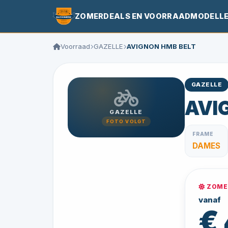
ZOMERDEALS EN VOORRAADMODELL
Voorraad
GAZELLE
AVIGNON HMB BELT
GAZELLE
AVI
GAZELLE
FOTO VOLGT
FRAME
DAMES
ZOMER
vanaf
€