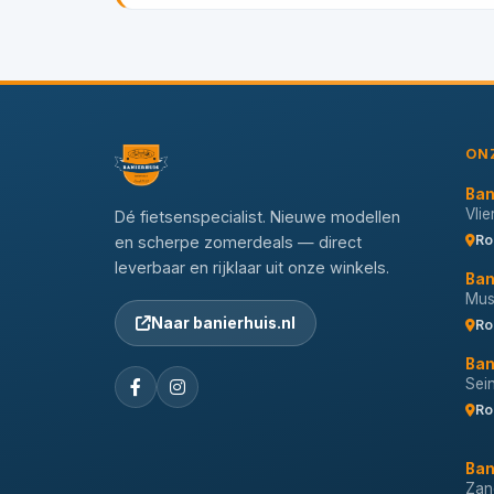
ON
Ban
Vli
Dé fietsenspecialist. Nieuwe modellen
Ro
en scherpe zomerdeals — direct
leverbaar en rijklaar uit onze winkels.
Ban
Musi
Naar banierhuis.nl
Ro
Ban
Sei
Ro
Ban
Zan