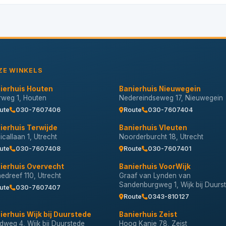
ZE WINKELS
ierhuis Houten
Banierhuis Nieuwegein
erweg 1, Houten
Nedereindseweg 17, Nieuwegein
ute
030-7607406
Route
030-7607404
ierhuis Terwijde
Banierhuis Vleuten
callaan 1, Utrecht
Noorderburcht 18, Utrecht
ute
030-7607408
Route
030-7607401
ierhuis Overvecht
Banierhuis VoorWijk
nedreef 110, Utrecht
Graaf van Lynden van
Sandenburgweg 1, Wijk bij Duurs
ute
030-7607407
Route
0343-810127
ierhuis Wijk bij Duurstede
Banierhuis Zeist
dweg 4, Wijk bij Duurstede
Hoog Kanje 78, Zeist