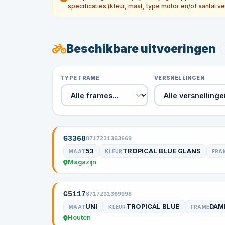
specificaties (kleur, maat, type motor en/of aantal ve
Beschikbare uitvoeringen
TYPE FRAME
VERSNELLINGEN
G3368
8717231363669
53
TROPICAL BLUE GLANS
MAAT
KLEUR
FRA
Magazijn
G5117
8717231369098
UNI
TROPICAL BLUE
DAM
MAAT
KLEUR
FRAME
Houten