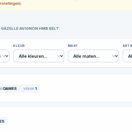
rsnellingen).
GAZELLE AVIGNON HMB BELT
KLEUR
MAAT
ART
DAMES
1
ME
VERSN.
ES