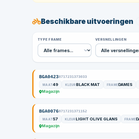
Beschikbare uitvoeringen
TYPE FRAME
VERSNELLINGEN
BGA0423
8717231373033
49
BLACK MAT
DAMES
MAAT
KLEUR
FRAME
Magazijn
BGA0076
8717231371152
57
LIGHT OLIVE GLANS
D
MAAT
KLEUR
FRAME
Magazijn