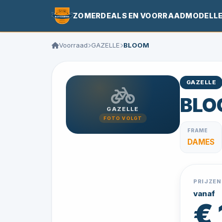
ZOMERDEALS EN VOORRAADMODELL
Voorraad
GAZELLE
BLOOM
GAZELLE
BLO
GAZELLE
FOTO VOLGT
FRAME
DAMES
PRIJZEN
vanaf
€ 