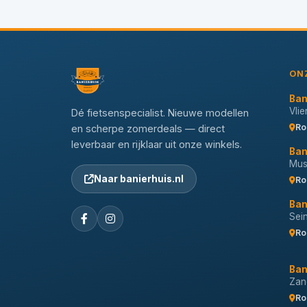
ON
Ban
Vli
Dé fietsenspecialist. Nieuwe modellen
Ro
en scherpe zomerdeals — direct
leverbaar en rijklaar uit onze winkels.
Ban
Musi
Naar banierhuis.nl
Ro
Ban
Sei
Ro
Ban
Zan
Ro