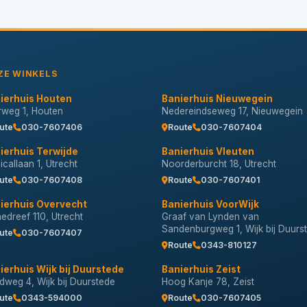
ZE WINKELS
ierhuis Houten
Banierhuis Nieuwegein
erweg 1, Houten
Nedereindseweg 17, Nieuwegein
ute
030-7607406
Route
030-7607404
ierhuis Terwijde
Banierhuis Vleuten
callaan 1, Utrecht
Noorderburcht 18, Utrecht
ute
030-7607408
Route
030-7607401
ierhuis Overvecht
Banierhuis VoorWijk
nedreef 110, Utrecht
Graaf van Lynden van
Sandenburgweg 1, Wijk bij Duurs
ute
030-7607407
Route
0343-810127
ierhuis Wijk bij Duurstede
Banierhuis Zeist
dweg 4, Wijk bij Duurstede
Hoog Kanje 78, Zeist
ute
0343-594000
Route
030-7607405