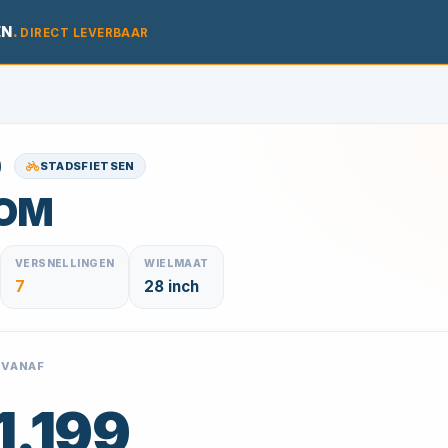
EN
.
DIRECT LEVERBAAR
STADSFIETSEN
OM
VERSNELLINGEN
WIELMAAT
7
28 inch
 VANAF
1.199