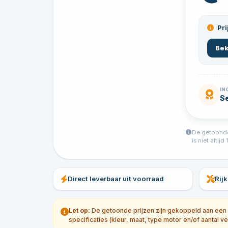
Pri
Bek
IN
Se
De getoonde 
is niet alti
Direct leverbaar uit voorraad
Rij
Let op:
De getoonde prijzen zijn gekoppeld aan een sp
specificaties (kleur, maat, type motor en/of aantal ve