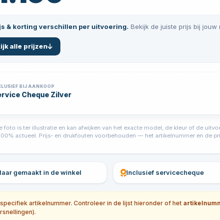
js & korting verschillen per uitvoering.
Bekijk de juiste prijs bij jouw
ijk alle prijzen
CLUSIEF BIJ AANKOOP
rvice Cheque Zilver
foto is ter illustratie en kan afwijken van het exacte model, de kleur of de ui
jd 100% actueel. Prijs- en drukfouten voorbehouden — het artikelnummer en de prij
klaar gemaakt in de winkel
Inclusief servicecheque
ecifiek artikelnummer. Controleer in de lijst hieronder of het
artikelnum
rsnellingen).