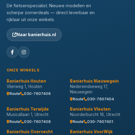
Dé fietsenspecialist. Nieuwe modellen en
scherpe zomerdeals — direct leverbaar en
rijklaar uit onze winkels.
Naar banierhuis.nl
ONZE WINKELS
Banierhuis Houten
Banierhuis Nieuwegein
Vlierweg 1, Houten
Nedereindseweg 17,
Nieuwegein
Route
030-7607406
Route
030-7607404
Banierhuis Terwijde
Banierhuis Vleuten
Musicallaan 1, Utrecht
Noorderburcht 18, Utrecht
Route
030-7607408
Route
030-7607401
Banierhuis Overvecht
Banierhuis VoorWijk