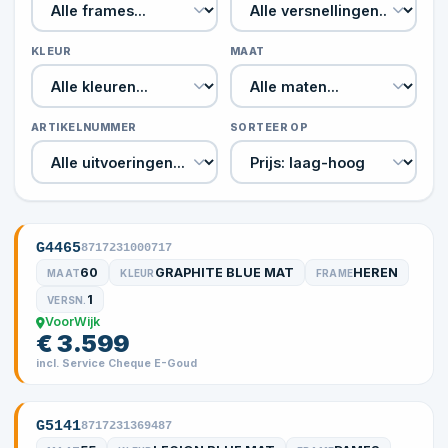
KLEUR
MAAT
ARTIKELNUMMER
SORTEER OP
G4465
8717231000717
60
GRAPHITE BLUE MAT
HEREN
MAAT
KLEUR
FRAME
1
VERSN.
VoorWijk
€ 3.599
incl. Service Cheque E-Goud
G5141
8717231369487