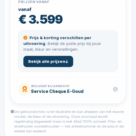
PRIJZEN VANAF
vanaf
€ 3.599
Prijs & korting verschillen per
uitvoering.
Bekijk de juiste prijs bij jouw
maat, kleur en versnellingen.
Bekijk alle prijzen
INCLUSIEF BIJ AANKOOP
Service Cheque E-Goud
De getoonde foto is ter illustratie en kan afwijken van het exacte
model, de kleur of de uitvoering. Onze voorraad wordt
regelmatig bijgewerkt maar is niet altijd 100% actueel. Prijs- en
drukfouten voorbehouden — het artikelnummer en de prijs in de
winkel zijn leidend.