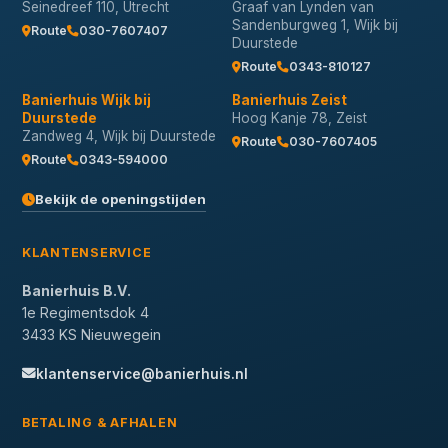
Seinedreef 110, Utrecht
Graaf van Lynden van
Sandenburgweg 1, Wijk bij
Route
030-7607407
Duurstede
Route
0343-810127
Banierhuis Wijk bij
Banierhuis Zeist
Duurstede
Hoog Kanje 78, Zeist
Zandweg 4, Wijk bij Duurstede
Route
030-7607405
Route
0343-594000
Bekijk de openingstijden
KLANTENSERVICE
Banierhuis B.V.
1e Regimentsdok 4
3433 KS Nieuwegein
klantenservice@banierhuis.nl
BETALING & AFHALEN