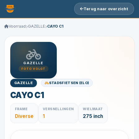
Terug naar overzicht
Voorraad
GAZELLE
CAYO C1
GAZELLE
FOTO VOLGT
STADSFIETSEN (ELO)
GAZELLE
CAYO C1
FRAME
VERSNELLINGEN
WIELMAAT
Diverse
1
275 inch