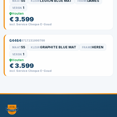
55
LEGION BLUE MAT
DAMES
MAAT
KLEUR
FRAME
1
VERSN.
Houten
€ 3.599
incl. Service Cheque E-Goud
G4464
8717231000700
55
GRAPHITE BLUE MAT
HEREN
MAAT
KLEUR
FRAME
1
VERSN.
Houten
€ 3.599
incl. Service Cheque E-Goud