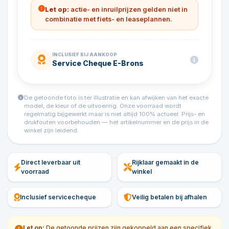
Let op:
actie- en inruilprijzen gelden niet in
combinatie met fiets- en leaseplannen.
INCLUSIEF BIJ AANKOOP
Service Cheque E-Brons
De getoonde foto is ter illustratie en kan afwijken van het exacte
model, de kleur of de uitvoering. Onze voorraad wordt
regelmatig bijgewerkt maar is niet altijd 100% actueel. Prijs- en
drukfouten voorbehouden — het artikelnummer en de prijs in de
winkel zijn leidend.
Direct leverbaar uit
Rijklaar gemaakt in de
voorraad
winkel
Inclusief servicecheque
Veilig betalen bij afhalen
Let op:
De getoonde prijzen zijn gekoppeld aan een specifiek