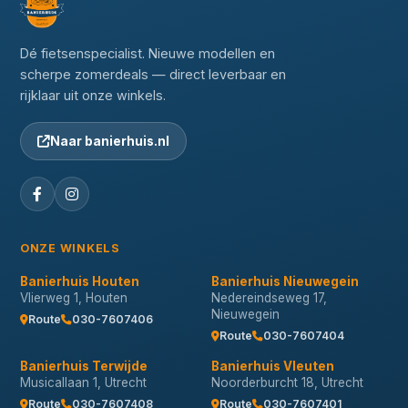
Dé fietsenspecialist. Nieuwe modellen en
scherpe zomerdeals — direct leverbaar en
rijklaar uit onze winkels.
Naar banierhuis.nl
ONZE WINKELS
Banierhuis Houten
Banierhuis Nieuwegein
Vlierweg 1, Houten
Nedereindseweg 17,
Nieuwegein
Route
030-7607406
Route
030-7607404
Banierhuis Terwijde
Banierhuis Vleuten
Musicallaan 1, Utrecht
Noorderburcht 18, Utrecht
Route
030-7607408
Route
030-7607401