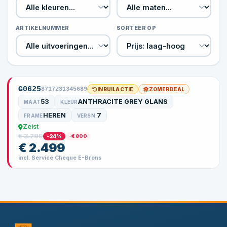
ARTIKELNUMMER
SORTEER OP
G0625
8717231345689
INRUILACTIE
ZOMERDEAL
53
ANTHRACITE GREY GLANS
MAAT
KLEUR
HEREN
7
FRAME
VERSN.
Zeist
€ 3.299
-24%
-€ 800
€ 2.499
incl. Service Cheque E-Brons