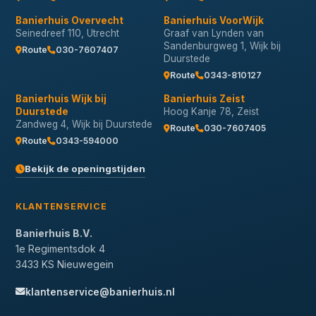
Banierhuis Overvecht
Banierhuis VoorWijk
Seinedreef 110, Utrecht
Graaf van Lynden van
Sandenburgweg 1, Wijk bij
Route
030-7607407
Duurstede
Route
0343-810127
Banierhuis Wijk bij
Banierhuis Zeist
Duurstede
Hoog Kanje 78, Zeist
Zandweg 4, Wijk bij Duurstede
Route
030-7607405
Route
0343-594000
Bekijk de openingstijden
KLANTENSERVICE
Banierhuis B.V.
1e Regimentsdok 4
3433 KS Nieuwegein
klantenservice@banierhuis.nl