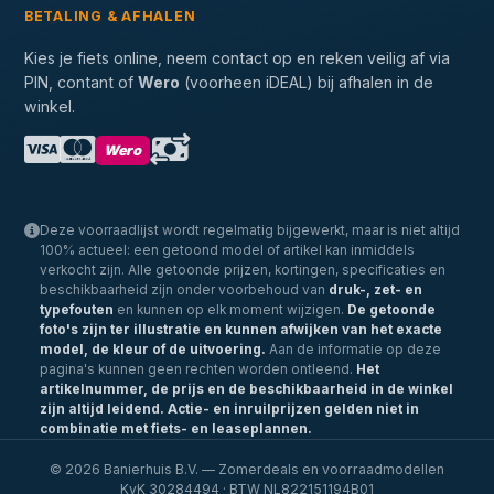
BETALING & AFHALEN
Kies je fiets online, neem contact op en reken veilig af via
PIN, contant of
Wero
(voorheen iDEAL) bij afhalen in de
winkel.
Wero
Deze voorraadlijst wordt regelmatig bijgewerkt, maar is niet altijd
100% actueel: een getoond model of artikel kan inmiddels
verkocht zijn. Alle getoonde prijzen, kortingen, specificaties en
beschikbaarheid zijn onder voorbehoud van
druk-, zet- en
typefouten
en kunnen op elk moment wijzigen.
De getoonde
foto's zijn ter illustratie en kunnen afwijken van het exacte
model, de kleur of de uitvoering.
Aan de informatie op deze
pagina's kunnen geen rechten worden ontleend.
Het
artikelnummer, de prijs en de beschikbaarheid in de winkel
zijn altijd leidend.
Actie- en inruilprijzen gelden niet in
combinatie met fiets- en leaseplannen.
© 2026 Banierhuis B.V. — Zomerdeals en voorraadmodellen
KvK 30284494 · BTW NL822151194B01