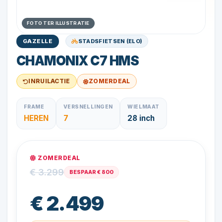
FOTO TER ILLUSTRATIE
STADSFIETSEN (ELO)
GAZELLE
CHAMONIX C7 HMS
INRUILACTIE
ZOMERDEAL
FRAME
VERSNELLINGEN
WIELMAAT
HEREN
7
28 inch
ZOMERDEAL
€ 3.299
BESPAAR € 800
€ 2.499