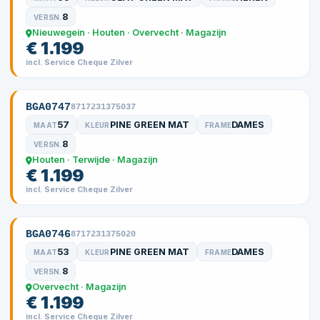
8
VERSN.
Nieuwegein · Houten · Overvecht · Magazijn
€ 1.199
incl. Service Cheque Zilver
BGA0747
8717231375037
57
PINE GREEN MAT
DAMES
MAAT
KLEUR
FRAME
8
VERSN.
Houten · Terwijde · Magazijn
€ 1.199
incl. Service Cheque Zilver
BGA0746
8717231375020
53
PINE GREEN MAT
DAMES
MAAT
KLEUR
FRAME
8
VERSN.
Overvecht · Magazijn
€ 1.199
incl. Service Cheque Zilver