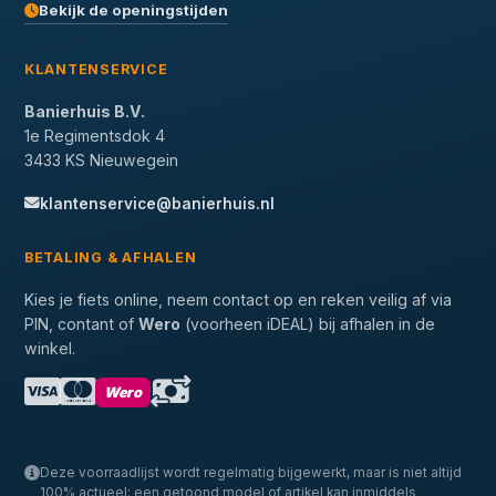
Bekijk de openingstijden
KLANTENSERVICE
Banierhuis B.V.
1e Regimentsdok 4
3433 KS Nieuwegein
klantenservice@banierhuis.nl
BETALING & AFHALEN
Kies je fiets online, neem contact op en reken veilig af via
PIN, contant of
Wero
(voorheen iDEAL) bij afhalen in de
winkel.
Wero
Deze voorraadlijst wordt regelmatig bijgewerkt, maar is niet altijd
100% actueel: een getoond model of artikel kan inmiddels