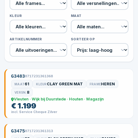
KLEUR
MAAT
ARTIKELNUMMER
SORTEER OP
G3483
8717231361368
61
CLAY GREEN MAT
HEREN
MAAT
KLEUR
FRAME
8
VERSN.
Vleuten · Wijk bij Duurstede · Houten · Magazijn
€ 1.199
incl. Service Cheque Zilver
G3475
8717231361313