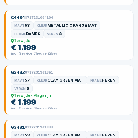
G4484
8717231004104
53
METALLIC ORANGE MAT
MAAT
KLEUR
DAMES
8
FRAME
VERSN.
Terwijde
€ 1.199
incl. Service Cheque Zilver
G3482
8717231361351
57
CLAY GREEN MAT
HEREN
MAAT
KLEUR
FRAME
8
VERSN.
Terwijde · Magazijn
€ 1.199
incl. Service Cheque Zilver
G3481
8717231361344
53
CLAY GREEN MAT
HEREN
MAAT
KLEUR
FRAME