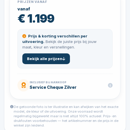
PRIJZEN VANAF
vanaf
€ 1.199
Prijs & korting verschillen per
uitvoering.
Bekijk de juiste prijs bij jouw
maat, kleur en versnellingen.
Bekijk alle prijzen
INCLUSIEF BIJ AANKOOP
Service Cheque Zilver
De getoonde foto is ter illustratie en kan afwijken van het exacte
model, de kleur of de uitvoering. Onze voorraad wordt
regelmatig bijgewerkt maar is niet altijd 100% actueel. Prijs- en
drukfouten voorbehouden — het artikelnummer en de prijs in de
winkel zijn leidend.