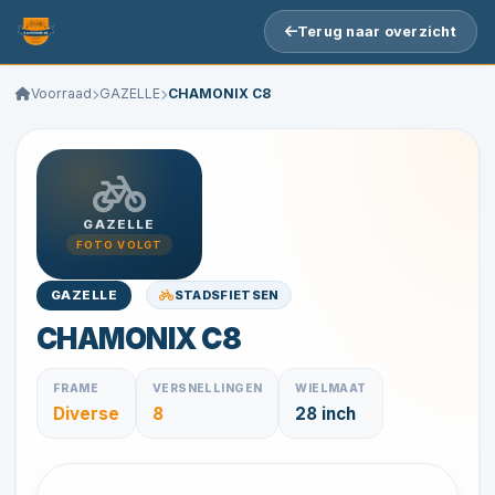
Terug naar overzicht
Voorraad
GAZELLE
CHAMONIX C8
GAZELLE
FOTO VOLGT
STADSFIETSEN
GAZELLE
CHAMONIX C8
FRAME
VERSNELLINGEN
WIELMAAT
Diverse
8
28 inch