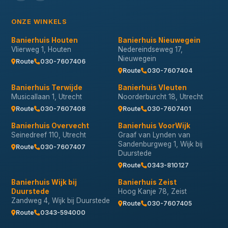
ONZE WINKELS
Banierhuis Houten
Banierhuis Nieuwegein
Vlierweg 1, Houten
Nedereindseweg 17,
Nieuwegein
Route
030-7607406
Route
030-7607404
Banierhuis Terwijde
Banierhuis Vleuten
Musicallaan 1, Utrecht
Noorderburcht 18, Utrecht
Route
030-7607408
Route
030-7607401
Banierhuis Overvecht
Banierhuis VoorWijk
Seinedreef 110, Utrecht
Graaf van Lynden van
Sandenburgweg 1, Wijk bij
Route
030-7607407
Duurstede
Route
0343-810127
Banierhuis Wijk bij
Banierhuis Zeist
Duurstede
Hoog Kanje 78, Zeist
Zandweg 4, Wijk bij Duurstede
Route
030-7607405
Route
0343-594000