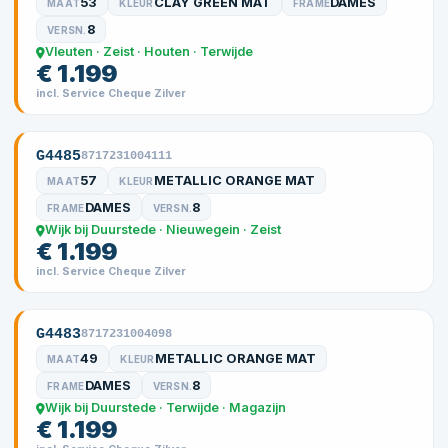
53
CLAY GREEN MAT
DAMES
MAAT
KLEUR
FRAME
8
VERSN.
Vleuten · Zeist · Houten · Terwijde
€ 1.199
incl. Service Cheque Zilver
G4485
8717231004111
57
METALLIC ORANGE MAT
MAAT
KLEUR
DAMES
8
FRAME
VERSN.
Wijk bij Duurstede · Nieuwegein · Zeist
€ 1.199
incl. Service Cheque Zilver
G4483
8717231004098
49
METALLIC ORANGE MAT
MAAT
KLEUR
DAMES
8
FRAME
VERSN.
Wijk bij Duurstede · Terwijde · Magazijn
€ 1.199