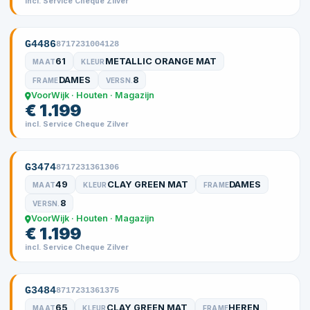
incl. Service Cheque Zilver
G4486
8717231004128
61
METALLIC ORANGE MAT
MAAT
KLEUR
DAMES
8
FRAME
VERSN.
VoorWijk · Houten · Magazijn
€ 1.199
incl. Service Cheque Zilver
G3474
8717231361306
49
CLAY GREEN MAT
DAMES
MAAT
KLEUR
FRAME
8
VERSN.
VoorWijk · Houten · Magazijn
€ 1.199
incl. Service Cheque Zilver
G3484
8717231361375
65
CLAY GREEN MAT
HEREN
MAAT
KLEUR
FRAME