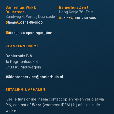
Banierhuis Wijk bij
Banierhuis Zeist
Duurstede
Hoog Kanje 78, Zeist
Zandweg 4, Wijk bij Duurstede
Route
030-7607405
Route
0343-594000
Bekijk de openingstijden
KLANTENSERVICE
Banierhuis B.V.
1e Regimentsdok 4
3433 KS Nieuwegein
klantenservice@banierhuis.nl
BETALING & AFHALEN
Kies je fiets online, neem contact op en reken veilig af via
PIN, contant of
Wero
(voorheen iDEAL) bij afhalen in de
winkel.