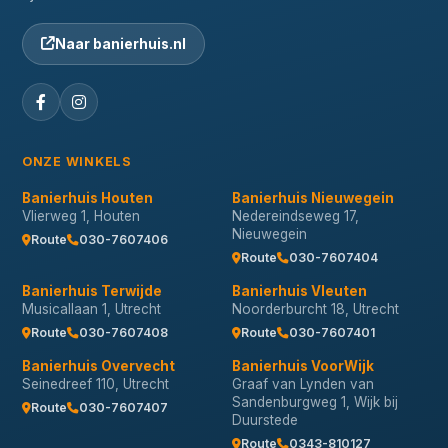
Naar banierhuis.nl
ONZE WINKELS
Banierhuis Houten
Banierhuis Nieuwegein
Vlierweg 1, Houten
Nedereindseweg 17,
Nieuwegein
Route
030-7607406
Route
030-7607404
Banierhuis Terwijde
Banierhuis Vleuten
Musicallaan 1, Utrecht
Noorderburcht 18, Utrecht
Route
030-7607408
Route
030-7607401
Banierhuis Overvecht
Banierhuis VoorWijk
Seinedreef 110, Utrecht
Graaf van Lynden van
Sandenburgweg 1, Wijk bij
Route
030-7607407
Duurstede
Route
0343-810127