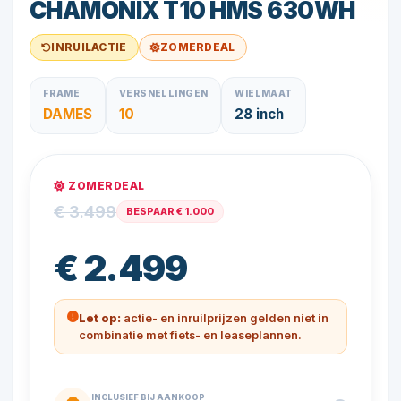
CHAMONIX T10 HMS 630WH
INRUILACTIE
ZOMERDEAL
FRAME
VERSNELLINGEN
WIELMAAT
DAMES
10
28 inch
ZOMERDEAL
€ 3.499
BESPAAR € 1.000
€ 2.499
Let op:
actie- en inruilprijzen gelden niet in
combinatie met fiets- en leaseplannen.
INCLUSIEF BIJ AANKOOP