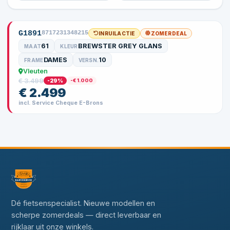
G1891
8717231348215
INRUILACTIE
ZOMERDEAL
61
BREWSTER GREY GLANS
MAAT
KLEUR
DAMES
10
FRAME
VERSN.
Vleuten
€ 3.499
-29%
-€ 1.000
€ 2.499
incl. Service Cheque E-Brons
Dé fietsenspecialist. Nieuwe modellen en
scherpe zomerdeals — direct leverbaar en
rijklaar uit onze winkels.