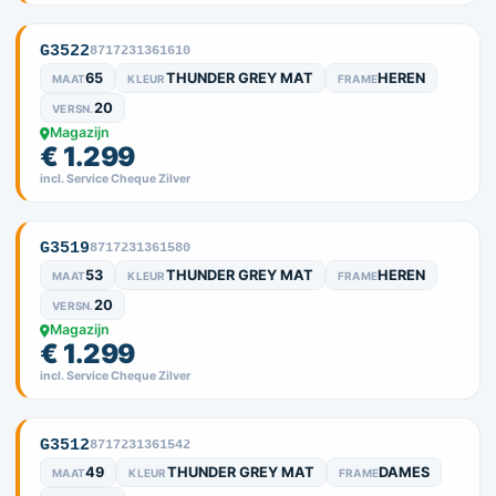
G3522
8717231361610
65
THUNDER GREY MAT
HEREN
MAAT
KLEUR
FRAME
20
VERSN.
Magazijn
€ 1.299
incl. Service Cheque Zilver
G3519
8717231361580
53
THUNDER GREY MAT
HEREN
MAAT
KLEUR
FRAME
20
VERSN.
Magazijn
€ 1.299
incl. Service Cheque Zilver
G3512
8717231361542
49
THUNDER GREY MAT
DAMES
MAAT
KLEUR
FRAME