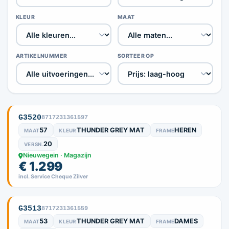
KLEUR
MAAT
ARTIKELNUMMER
SORTEER OP
G3520
8717231361597
57
THUNDER GREY MAT
HEREN
MAAT
KLEUR
FRAME
20
VERSN.
Nieuwegein · Magazijn
€ 1.299
incl. Service Cheque Zilver
G3513
8717231361559
53
THUNDER GREY MAT
DAMES
MAAT
KLEUR
FRAME