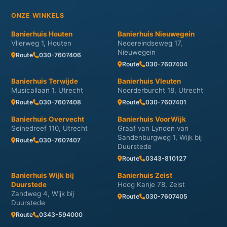
ONZE WINKELS
Banierhuis Houten
Banierhuis Nieuwegein
Vlierweg 1, Houten
Nedereindseweg 17,
Nieuwegein
Route
030-7607406
Route
030-7607404
Banierhuis Terwijde
Banierhuis Vleuten
Musicallaan 1, Utrecht
Noorderburcht 18, Utrecht
Route
030-7607408
Route
030-7607401
Banierhuis Overvecht
Banierhuis VoorWijk
Seinedreef 110, Utrecht
Graaf van Lynden van
Sandenburgweg 1, Wijk bij
Route
030-7607407
Duurstede
Route
0343-810127
Banierhuis Wijk bij
Banierhuis Zeist
Duurstede
Hoog Kanje 78, Zeist
Zandweg 4, Wijk bij
Route
030-7607405
Duurstede
Route
0343-594000