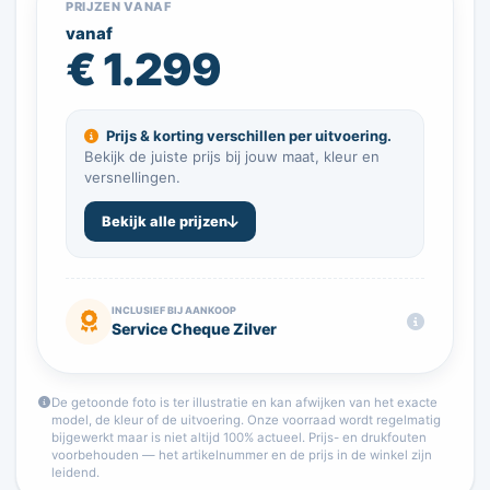
PRIJZEN VANAF
vanaf
€ 1.299
Prijs & korting verschillen per uitvoering.
Bekijk de juiste prijs bij jouw maat, kleur en
versnellingen.
Bekijk alle prijzen
INCLUSIEF BIJ AANKOOP
Service Cheque Zilver
De getoonde foto is ter illustratie en kan afwijken van het exacte
model, de kleur of de uitvoering. Onze voorraad wordt regelmatig
bijgewerkt maar is niet altijd 100% actueel. Prijs- en drukfouten
voorbehouden — het artikelnummer en de prijs in de winkel zijn
leidend.