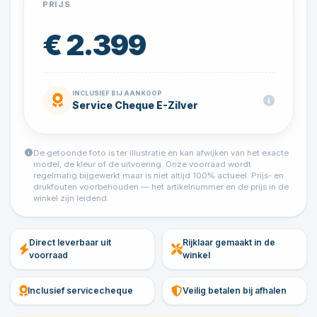
PRIJS
€ 2.399
INCLUSIEF BIJ AANKOOP
Service Cheque E-Zilver
De getoonde foto is ter illustratie en kan afwijken van het exacte
model, de kleur of de uitvoering. Onze voorraad wordt
regelmatig bijgewerkt maar is niet altijd 100% actueel. Prijs- en
drukfouten voorbehouden — het artikelnummer en de prijs in de
winkel zijn leidend.
Direct leverbaar uit
Rijklaar gemaakt in de
voorraad
winkel
Inclusief servicecheque
Veilig betalen bij afhalen