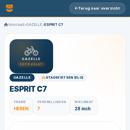
Terug naar overzicht
Voorraad
GAZELLE
ESPRIT C7
GAZELLE
FOTO VOLGT
STADSFIETSEN (ELO)
GAZELLE
ESPRIT C7
FRAME
VERSNELLINGEN
WIELMAAT
HEREN
7
28 inch