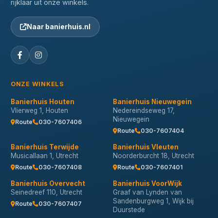
rijklaar uit onze winkels.
Naar banierhuis.nl
ONZE WINKELS
Banierhuis Houten
Banierhuis Nieuwegein
Vlierweg 1, Houten
Nedereindseweg 17,
Nieuwegein
Route
030-7607406
Route
030-7607404
Banierhuis Terwijde
Banierhuis Vleuten
Musicallaan 1, Utrecht
Noorderburcht 18, Utrecht
Route
030-7607408
Route
030-7607401
Banierhuis Overvecht
Banierhuis VoorWijk
Seinedreef 110, Utrecht
Graaf van Lynden van
Sandenburgweg 1, Wijk bij
Route
030-7607407
Duurstede