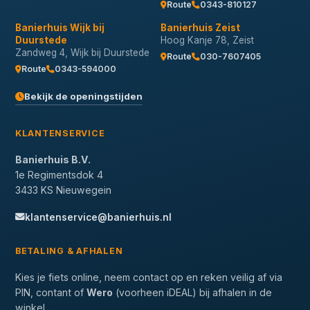
Route
0343-810127
Banierhuis Wijk bij
Banierhuis Zeist
Duurstede
Hoog Kanje 78, Zeist
Zandweg 4, Wijk bij Duurstede
Route
030-7607405
Route
0343-594000
Bekijk de openingstijden
KLANTENSERVICE
Banierhuis B.V.
1e Regimentsdok 4
3433 KS Nieuwegein
klantenservice@banierhuis.nl
BETALING & AFHALEN
Kies je fiets online, neem contact op en reken veilig af via
PIN, contant of
Wero
(voorheen iDEAL) bij afhalen in de
winkel.