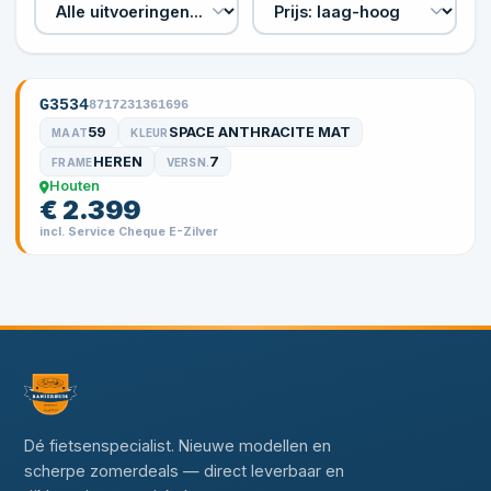
G3534
8717231361696
59
SPACE ANTHRACITE MAT
MAAT
KLEUR
HEREN
7
FRAME
VERSN.
Houten
€ 2.399
incl. Service Cheque E-Zilver
Dé fietsenspecialist. Nieuwe modellen en
scherpe zomerdeals — direct leverbaar en