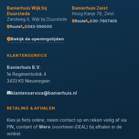
Banierhuis Wijk bij
Banierhuis Zeist
Duurstede
Hoog Kanje 78, Zeist
Zandweg 4, Wijk bij Duurstede
Route
030-7607405
Route
0343-594000
Bekijk de openingstijden
KLANTENSERVICE
Banierhuis B.V.
1e Regimentsdok 4
3433 KS Nieuwegein
klantenservice@banierhuis.nl
BETALING & AFHALEN
Kies je fiets online, neem contact op en reken veilig af via
PIN, contant of
Wero
(voorheen iDEAL) bij afhalen in de
winkel.