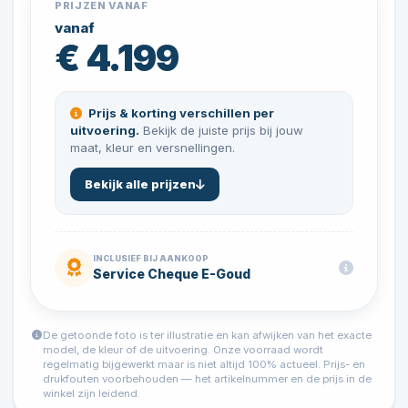
PRIJZEN VANAF
vanaf
€ 4.199
Prijs & korting verschillen per
uitvoering.
Bekijk de juiste prijs bij jouw
maat, kleur en versnellingen.
Bekijk alle prijzen
INCLUSIEF BIJ AANKOOP
Service Cheque E-Goud
De getoonde foto is ter illustratie en kan afwijken van het exacte
model, de kleur of de uitvoering. Onze voorraad wordt
regelmatig bijgewerkt maar is niet altijd 100% actueel. Prijs- en
drukfouten voorbehouden — het artikelnummer en de prijs in de
winkel zijn leidend.