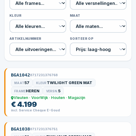
KLEUR
MAAT
ARTIKELNUMMER
SORTEER OP
BGA1042
8717231376768
57
TWILIGHT GREEN MAT
MAAT
KLEUR
HEREN
5
FRAME
VERSN.
Vleuten · VoorWijk · Houten · Magazijn
€ 4.199
incl. Service Cheque E-Goud
BGA1038
8717231376751