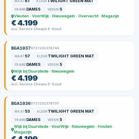
61
TWILIGHT GREEN MAT
MAAT
KLEUR
DAMES
5
FRAME
VERSN.
Vleuten · VoorWijk · Nieuwegein · Overvecht · Magazijn
€ 4.199
incl. Service Cheque E-Goud
BGA1037
8717231376744
57
TWILIGHT GREEN MAT
MAAT
KLEUR
DAMES
5
FRAME
VERSN.
Wijk bij Duurstede · Nieuwegein
€ 4.199
incl. Service Cheque E-Goud
BGA1036
8717231376737
53
TWILIGHT GREEN MAT
MAAT
KLEUR
DAMES
5
FRAME
VERSN.
Wijk bij Duurstede · VoorWijk · Nieuwegein · Houten ·
Magazijn
€ 4.199