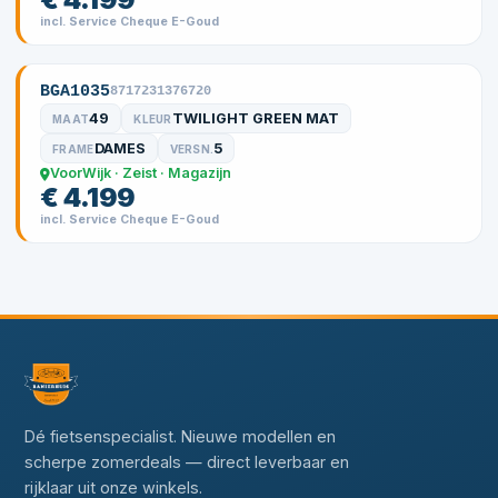
incl. Service Cheque E-Goud
BGA1035
8717231376720
49
TWILIGHT GREEN MAT
MAAT
KLEUR
DAMES
5
FRAME
VERSN.
VoorWijk · Zeist · Magazijn
€ 4.199
incl. Service Cheque E-Goud
Dé fietsenspecialist. Nieuwe modellen en
scherpe zomerdeals — direct leverbaar en
rijklaar uit onze winkels.