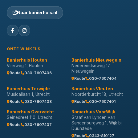
Naar banierhuis.nl
ONZE WINKELS
Banierhuis Houten
Banierhuis Nieuwegein
Vlierweg 1, Houten
Nedereindseweg 17,
Nieuwegein
Route
030-7607406
Route
030-7607404
Banierhuis Terwijde
Banierhuis Vleuten
Musicallaan 1, Utrecht
Noorderburcht 18, Utrecht
Route
030-7607408
Route
030-7607401
Banierhuis Overvecht
Banierhuis VoorWijk
Seinedreef 110, Utrecht
Graaf van Lynden van
Sandenburgweg 1, Wijk bij
Route
030-7607407
Duurstede
Route
0343-810127