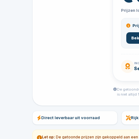
Prijzen 
Pri
Bek
IN
S
De getoonde 
is niet alti
Direct leverbaar uit voorraad
Rij
Let op:
De getoonde prijzen zijn gekoppeld aan een sp