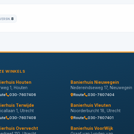
8
VERSN.
ZE WINKELS
ierhuis Houten
Banierhuis Nieuwegein
erweg 1, Houten
Nedereindseweg 17, Nieuwegein
ute
030-7607406
Route
030-7607404
ierhuis Terwijde
Banierhuis Vleuten
callaan 1, Utrecht
Noorderburcht 18, Utrecht
ute
030-7607408
Route
030-7607401
ierhuis Overvecht
Banierhuis VoorWijk
nedreef 110, Utrecht
Graaf van Lynden van