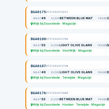
BGA0175
8717231371671
49
BETWEEN BLUE MAT
MAAT
KLEUR
FRAME
Wijk bij Duurstede · Magazijn
BGA0188
8717231371756
53
LIGHT OLIVE GLANS
D
MAAT
KLEUR
FRAME
Wijk bij Duurstede · VoorWijk · Magazijn
BGA0187
8717231371749
49
LIGHT OLIVE GLANS
MAAT
KLEUR
FRAME
Wijk bij Duurstede · Terwijde · Magazijn
BGA0176
8717231371688
53
BETWEEN BLUE MAT
MAAT
KLEUR
FRAME
Wijk bij Duurstede · Houten · Terwijde · Magazijn