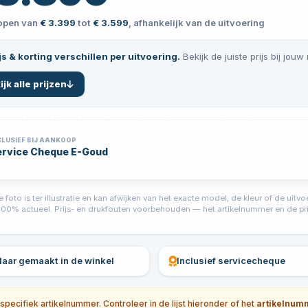
lopen van
€ 3.399
tot
€ 3.599
, afhankelijk van de uitvoering
js & korting verschillen per uitvoering.
Bekijk de juiste prijs bij jouw
ijk alle prijzen
CLUSIEF BIJ AANKOOP
ervice Cheque E-Goud
foto is ter illustratie en kan afwijken van het exacte model, de kleur of de ui
jd 100% actueel. Prijs- en drukfouten voorbehouden — het artikelnummer en de prij
klaar gemaakt in de winkel
Inclusief servicecheque
ecifiek artikelnummer. Controleer in de lijst hieronder of het
artikelnum