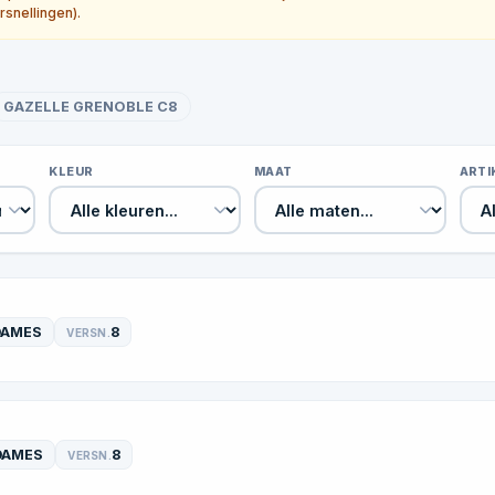
rsnellingen).
GAZELLE GRENOBLE C8
KLEUR
MAAT
ART
DAMES
8
VERSN.
DAMES
8
VERSN.