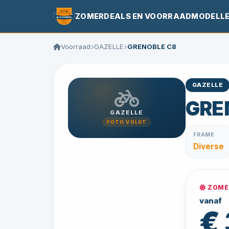
ZOMERDEALS EN VOORRAADMODELL
Voorraad
GAZELLE
GRENOBLE C8
GAZELLE
GRE
GAZELLE
FOTO VOLGT
FRAME
Diverse
ZOMER
vanaf
€