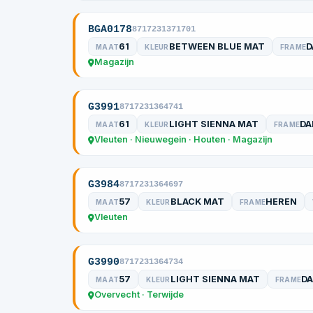
BGA0178
8717231371701
61
BETWEEN BLUE MAT
D
MAAT
KLEUR
FRAME
Magazijn
G3991
8717231364741
61
LIGHT SIENNA MAT
DA
MAAT
KLEUR
FRAME
Vleuten · Nieuwegein · Houten · Magazijn
G3984
8717231364697
57
BLACK MAT
HEREN
MAAT
KLEUR
FRAME
Vleuten
G3990
8717231364734
57
LIGHT SIENNA MAT
D
MAAT
KLEUR
FRAME
Overvecht · Terwijde