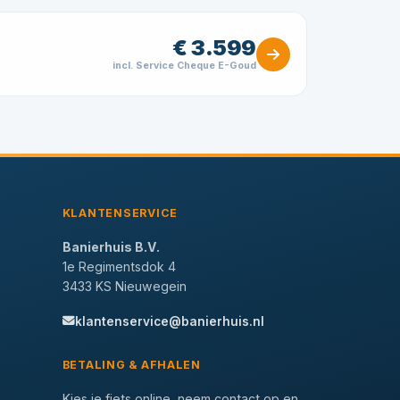
€ 3.599
incl. Service Cheque E-Goud
KLANTENSERVICE
Banierhuis B.V.
1e Regimentsdok 4
3433 KS Nieuwegein
klantenservice@banierhuis.nl
BETALING & AFHALEN
Kies je fiets online, neem contact op en