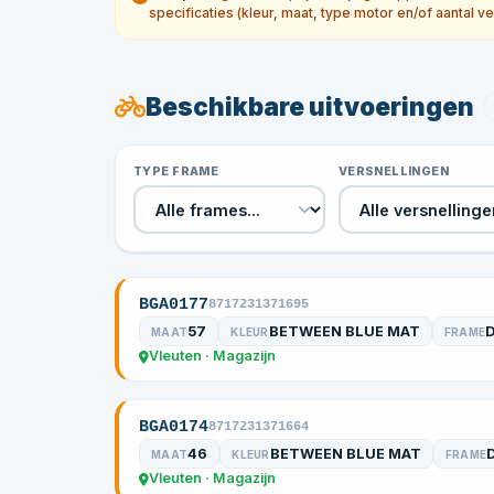
specificaties (kleur, maat, type motor en/of aantal ve
Beschikbare uitvoeringen
TYPE FRAME
VERSNELLINGEN
BGA0177
8717231371695
57
BETWEEN BLUE MAT
MAAT
KLEUR
FRAME
Vleuten · Magazijn
BGA0174
8717231371664
46
BETWEEN BLUE MAT
MAAT
KLEUR
FRAME
Vleuten · Magazijn