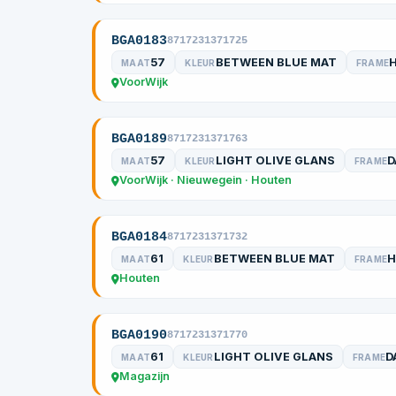
BGA0183
8717231371725
57
BETWEEN BLUE MAT
MAAT
KLEUR
FRAME
VoorWijk
BGA0189
8717231371763
57
LIGHT OLIVE GLANS
D
MAAT
KLEUR
FRAME
VoorWijk · Nieuwegein · Houten
BGA0184
8717231371732
61
BETWEEN BLUE MAT
H
MAAT
KLEUR
FRAME
Houten
BGA0190
8717231371770
61
LIGHT OLIVE GLANS
D
MAAT
KLEUR
FRAME
Magazijn