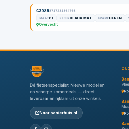
G3985
8717231364703
61
BLACK MAT
HEREN
MAAT
KLEUR
FRAME
Overvecht
ON
Ban
Vli
Dé fietsenspecialist. Nieuwe modellen
Ro
en scherpe zomerdeals — direct
leverbaar en rijklaar uit onze winkels.
Ban
Musi
Naar banierhuis.nl
Ro
Ban
Sei