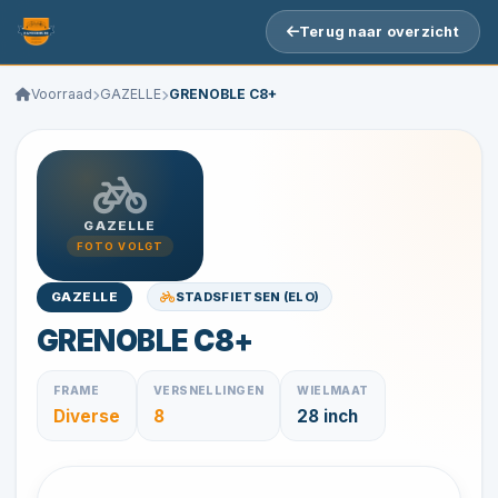
Terug naar overzicht
Voorraad
GAZELLE
GRENOBLE C8+
GAZELLE
FOTO VOLGT
STADSFIETSEN (ELO)
GAZELLE
GRENOBLE C8+
FRAME
VERSNELLINGEN
WIELMAAT
Diverse
8
28 inch