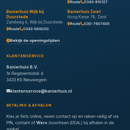
Route
0343-810127
Banierhuis Wijk bij
Banierhuis Zeist
Duurstede
Hoog Kanje 78, Zeist
Zandweg 4, Wijk bij Duurstede
Route
030-7607405
Route
0343-594000
Bekijk de openingstijden
KLANTENSERVICE
Banierhuis B.V.
1e Regimentsdok 4
3433 KS Nieuwegein
klantenservice@banierhuis.nl
BETALING & AFHALEN
Kies je fiets online, neem contact op en reken veilig af via
PIN, contant of
Wero
(voorheen iDEAL) bij afhalen in de
winkel.