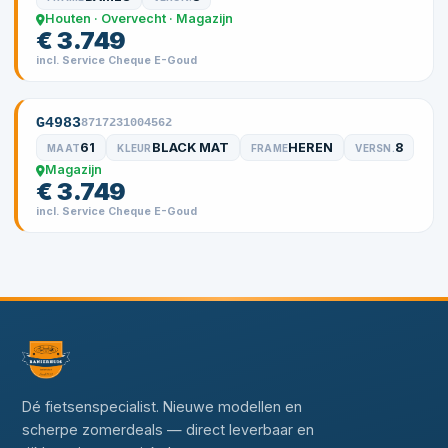
Houten · Overvecht · Magazijn
€ 3.749
incl. Service Cheque E-Goud
G4983
8717231004562
61
BLACK MAT
HEREN
8
MAAT
KLEUR
FRAME
VERSN.
Magazijn
€ 3.749
incl. Service Cheque E-Goud
Dé fietsenspecialist. Nieuwe modellen en
scherpe zomerdeals — direct leverbaar en