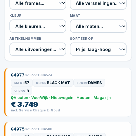
KLEUR
MAAT
ARTIKELNUMMER
SORTEER OP
G4977
8717231004524
57
BLACK MAT
DAMES
MAAT
KLEUR
FRAME
8
VERSN.
Vleuten · VoorWijk · Nieuwegein · Houten · Magazijn
€ 3.749
incl. Service Cheque E-Goud
G4975
8717231004500