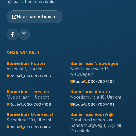
rijklaar uit onze winkels.
Naar banierhuis.nl
ONZE WINKELS
Banierhuis Houten
Banierhuis Nieuwegein
Vlierweg 1, Houten
Nedereindseweg 17,
Nieuwegein
Route
030-7607406
Route
030-7607404
Banierhuis Terwijde
Banierhuis Vleuten
Musicallaan 1, Utrecht
Noorderburcht 18, Utrecht
Route
030-7607408
Route
030-7607401
Banierhuis Overvecht
Banierhuis VoorWijk
Seinedreef 110, Utrecht
Graaf van Lynden van
Sandenburgweg 1, Wijk bij
Route
030-7607407
Duurstede