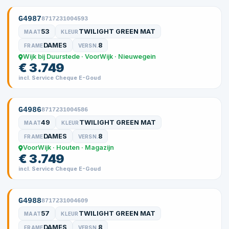
G4987
8717231004593
53
TWILIGHT GREEN MAT
MAAT
KLEUR
DAMES
8
FRAME
VERSN.
Wijk bij Duurstede · VoorWijk · Nieuwegein
€ 3.749
incl. Service Cheque E-Goud
G4986
8717231004586
49
TWILIGHT GREEN MAT
MAAT
KLEUR
DAMES
8
FRAME
VERSN.
VoorWijk · Houten · Magazijn
€ 3.749
incl. Service Cheque E-Goud
G4988
8717231004609
57
TWILIGHT GREEN MAT
MAAT
KLEUR
DAMES
8
FRAME
VERSN.