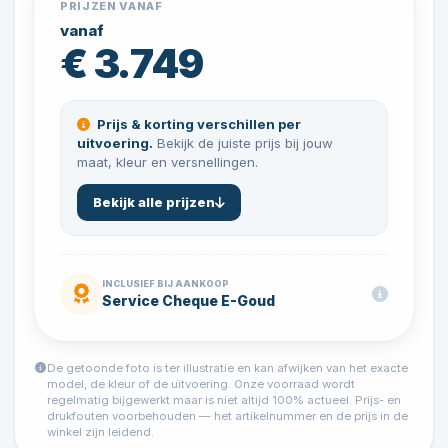
PRIJZEN VANAF
vanaf
€ 3.749
Prijs & korting verschillen per
uitvoering.
Bekijk de juiste prijs bij jouw
maat, kleur en versnellingen.
Bekijk alle prijzen
INCLUSIEF BIJ AANKOOP
Service Cheque E-Goud
De getoonde foto is ter illustratie en kan afwijken van het exacte
model, de kleur of de uitvoering. Onze voorraad wordt
regelmatig bijgewerkt maar is niet altijd 100% actueel. Prijs- en
drukfouten voorbehouden — het artikelnummer en de prijs in de
winkel zijn leidend.