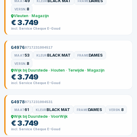
49
BLACK MAT
DAMES
MAAT
KLEUR
FRAME
8
VERSN.
Vleuten · Magazijn
€ 3.749
incl. Service Cheque E-Goud
G4976
8717231004517
53
BLACK MAT
DAMES
MAAT
KLEUR
FRAME
8
VERSN.
Wijk bij Duurstede · Houten · Terwijde · Magazijn
€ 3.749
incl. Service Cheque E-Goud
G4978
8717231004531
61
BLACK MAT
DAMES
8
MAAT
KLEUR
FRAME
VERSN.
Wijk bij Duurstede · VoorWijk
€ 3.749
incl. Service Cheque E-Goud