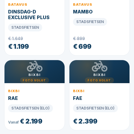
BATAVUS
BATAVUS
DINSDAG-D
MAMBO
EXCLUSIVE PLUS
STADSFIETSEN
STADSFIETSEN
€ 1.649
€ 899
€ 1.199
€ 699
BIXBI
BIXBI
FOTO VOLGT
FOTO VOLGT
BIXBI
BIXBI
RAE
FAE
STADSFIETSEN (ELO)
STADSFIETSEN (ELO)
€ 2.199
€ 2.399
Vanaf