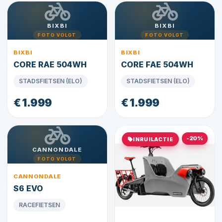
BIXBI
BIXBI
FOTO VOLGT
FOTO VOLGT
BIXBI
BIXBI
CORE RAE 504WH
CORE FAE 504WH
STADSFIETSEN (ELO)
STADSFIETSEN (ELO)
€ 1.999
€ 1.999
-20%
INRUILACTIE
CANNONDALE
FOTO VOLGT
CANNONDALE
S6 EVO
RACEFIETSEN