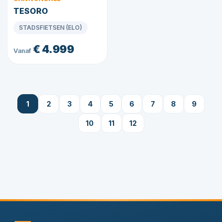
TESORO
STADSFIETSEN (ELO)
€ 4.999
Vanaf
1
2
3
4
5
6
7
8
9
10
11
12