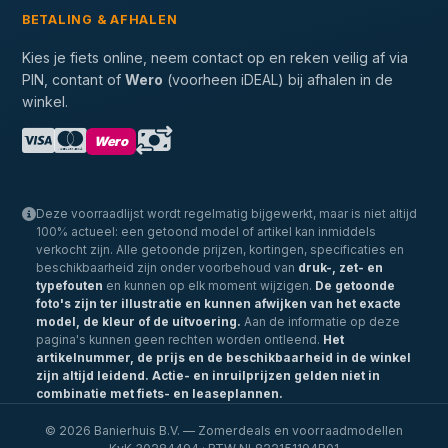
BETALING & AFHALEN
Kies je fiets online, neem contact op en reken veilig af via
PIN, contant of
Wero
(voorheen iDEAL) bij afhalen in de
winkel.
Wero
Deze voorraadlijst wordt regelmatig bijgewerkt, maar is niet altijd
100% actueel: een getoond model of artikel kan inmiddels
verkocht zijn. Alle getoonde prijzen, kortingen, specificaties en
beschikbaarheid zijn onder voorbehoud van
druk-, zet- en
typefouten
en kunnen op elk moment wijzigen.
De getoonde
foto's zijn ter illustratie en kunnen afwijken van het exacte
model, de kleur of de uitvoering.
Aan de informatie op deze
pagina's kunnen geen rechten worden ontleend.
Het
artikelnummer, de prijs en de beschikbaarheid in de winkel
zijn altijd leidend.
Actie- en inruilprijzen gelden niet in
combinatie met fiets- en leaseplannen.
© 2026 Banierhuis B.V. — Zomerdeals en voorraadmodellen