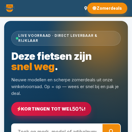
Zomerdeals
LIVE VOORRAAD · DIRECT LEVERBAAR &
RIJKLAAR
Deze fietsen zijn
snel weg
.
Nieuwe modellen en scherpe zomerdeals uit onze
winkelvoorraad. Op = op — wees er snel bij en pak je
deal.
50%
KORTINGEN TOT WEL
!