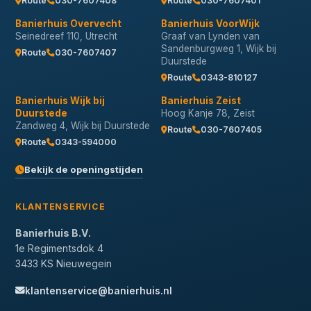
Route
030-7607408
Route
030-7607401
Banierhuis Overvecht
Banierhuis VoorWijk
Seinedreef 110, Utrecht
Graaf van Lynden van
Sandenburgweg 1, Wijk bij
Route
030-7607407
Duurstede
Route
0343-810127
Banierhuis Wijk bij
Banierhuis Zeist
Duurstede
Hoog Kanje 78, Zeist
Zandweg 4, Wijk bij Duurstede
Route
030-7607405
Route
0343-594000
Bekijk de openingstijden
KLANTENSERVICE
Banierhuis B.V.
1e Regimentsdok 4
3433 KS Nieuwegein
klantenservice@banierhuis.nl