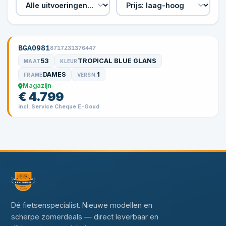
BGA0981
8717231376447
53
TROPICAL BLUE GLANS
MAAT
KLEUR
DAMES
1
FRAME
VERSN.
Magazijn
€ 4.799
incl. Service Cheque E-Goud
Dé fietsenspecialist. Nieuwe modellen en
scherpe zomerdeals — direct leverbaar en