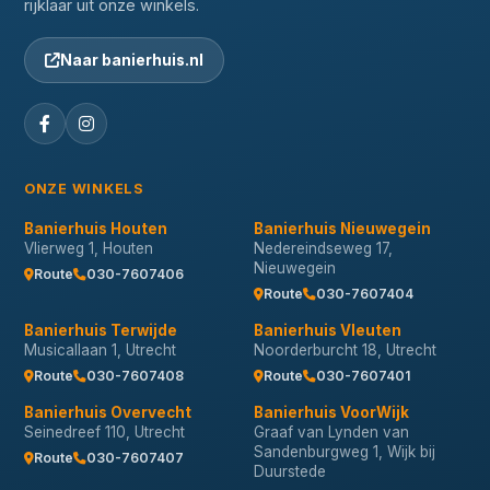
rijklaar uit onze winkels.
Naar banierhuis.nl
ONZE WINKELS
Banierhuis Houten
Banierhuis Nieuwegein
Vlierweg 1, Houten
Nedereindseweg 17,
Nieuwegein
Route
030-7607406
Route
030-7607404
Banierhuis Terwijde
Banierhuis Vleuten
Musicallaan 1, Utrecht
Noorderburcht 18, Utrecht
Route
030-7607408
Route
030-7607401
Banierhuis Overvecht
Banierhuis VoorWijk
Seinedreef 110, Utrecht
Graaf van Lynden van
Sandenburgweg 1, Wijk bij
Route
030-7607407
Duurstede