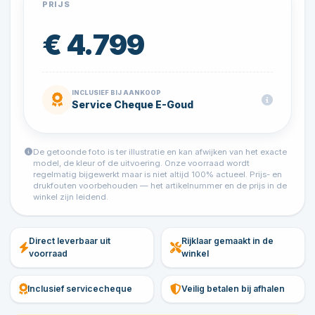
PRIJS
€ 4.799
INCLUSIEF BIJ AANKOOP
Service Cheque E-Goud
De getoonde foto is ter illustratie en kan afwijken van het exacte
model, de kleur of de uitvoering. Onze voorraad wordt
regelmatig bijgewerkt maar is niet altijd 100% actueel. Prijs- en
drukfouten voorbehouden — het artikelnummer en de prijs in de
winkel zijn leidend.
Direct leverbaar uit
Rijklaar gemaakt in de
voorraad
winkel
Inclusief servicecheque
Veilig betalen bij afhalen