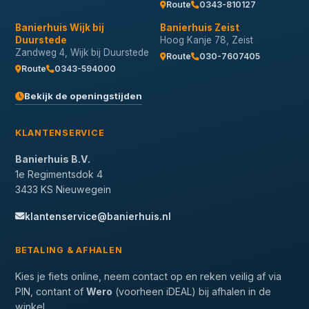
Route
0343-810127
Banierhuis Wijk bij
Banierhuis Zeist
Duurstede
Hoog Kanje 78, Zeist
Zandweg 4, Wijk bij Duurstede
Route
030-7607405
Route
0343-594000
Bekijk de openingstijden
KLANTENSERVICE
Banierhuis B.V.
1e Regimentsdok 4
3433 KS Nieuwegein
klantenservice@banierhuis.nl
BETALING & AFHALEN
Kies je fiets online, neem contact op en reken veilig af via
PIN, contant of
Wero
(voorheen iDEAL) bij afhalen in de
winkel.