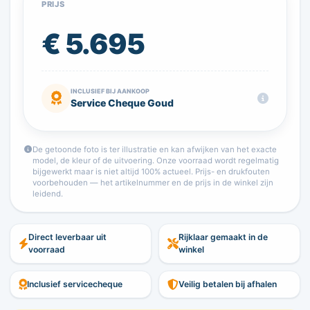
PRIJS
€ 5.695
INCLUSIEF BIJ AANKOOP
Service Cheque Goud
De getoonde foto is ter illustratie en kan afwijken van het exacte
model, de kleur of de uitvoering. Onze voorraad wordt regelmatig
bijgewerkt maar is niet altijd 100% actueel. Prijs- en drukfouten
voorbehouden — het artikelnummer en de prijs in de winkel zijn
leidend.
Direct leverbaar uit
Rijklaar gemaakt in de
voorraad
winkel
Inclusief servicecheque
Veilig betalen bij afhalen