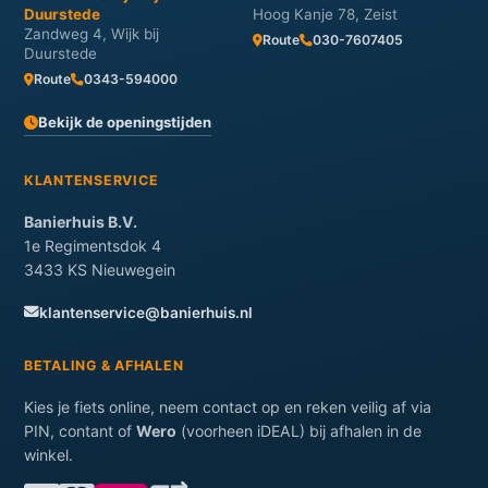
Duurstede
Hoog Kanje 78, Zeist
Zandweg 4, Wijk bij
Route
030-7607405
Duurstede
Route
0343-594000
Bekijk de openingstijden
KLANTENSERVICE
Banierhuis B.V.
1e Regimentsdok 4
3433 KS Nieuwegein
klantenservice@banierhuis.nl
BETALING & AFHALEN
Kies je fiets online, neem contact op en reken veilig af via
PIN, contant of
Wero
(voorheen iDEAL) bij afhalen in de
winkel.