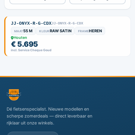
JJ-ONYX-R-G-CDX
JJ-ONYX-R-G-CDX
55 M
RAW SATIN
HEREN
MAAT
KLEUR
FRAME
Houten
€ 5.695
incl. Service Cheque Goud
Dé fietsenspecialist. Nieuwe modellen en
scherpe zomerdeals — direct leverbaar en
rijklaar uit onze winkels.