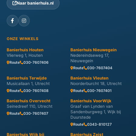
Naar banierhuis.nl
ONZE WINKELS
Banierhuis Houten
Banierhuis Nieuwegein
Vlierweg 1, Houten
Nedereindseweg 17,
Nieuwegein
Route
030-7607406
Route
030-7607404
Banierhuis Terwijde
Banierhuis Vleuten
Musicallaan 1, Utrecht
Noorderburcht 18, Utrecht
Route
030-7607408
Route
030-7607401
Banierhuis Overvecht
Banierhuis VoorWijk
Seinedreef 110, Utrecht
Graaf van Lynden van
Sandenburgweg 1, Wijk bij
Route
030-7607407
Duurstede
Route
0343-810127
Banierhuis Wijk bij
Banierhuis Zeist