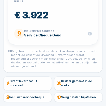
PRIJS
€ 3.922
INCLUSIEF BIJ AANKOOP
Service Cheque Goud
De getoonde foto is ter illustratie en kan afwijken van het exacte
model, de kleur of de uitvoering. Onze voorraad wordt
regelmatig bijgewerkt maar is niet altijd 100% actueel. Prijs- en
drukfouten voorbehouden — het artikelnummer en de prijs in de
winkel zijn leidend.
Direct leverbaar uit
Rijklaar gemaakt in de
voorraad
winkel
Inclusief servicecheque
Veilig betalen bij afhalen