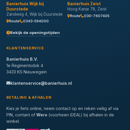
Banierhuis Wijk bij
Banierhuis Zeist
Duurstede
Hoog Kanje 78, Zeist
Zandweg 4, Wijk bij Duurstede
Route
030-7607405
Route
0343-594000
Bekijk de openingstijden
KLANTENSERVICE
Banierhuis B.V.
1e Regimentsdok 4
3433 KS Nieuwegein
klantenservice@banierhuis.nl
BETALING & AFHALEN
Kies je fiets online, neem contact op en reken veilig af via
PIN, contant of
Wero
(voorheen iDEAL) bij afhalen in de
winkel.