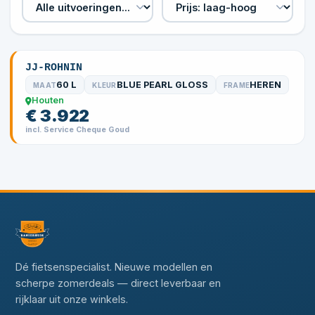
JJ-ROHNIN
60 L
BLUE PEARL GLOSS
HEREN
MAAT
KLEUR
FRAME
Houten
€ 3.922
incl. Service Cheque Goud
Dé fietsenspecialist. Nieuwe modellen en
scherpe zomerdeals — direct leverbaar en
rijklaar uit onze winkels.