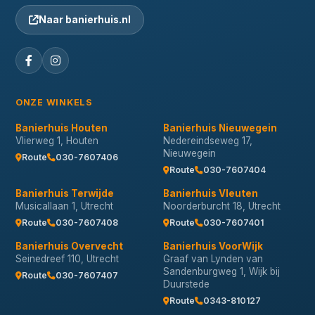
Naar banierhuis.nl
ONZE WINKELS
Banierhuis Houten
Banierhuis Nieuwegein
Vlierweg 1, Houten
Nedereindseweg 17,
Nieuwegein
Route
030-7607406
Route
030-7607404
Banierhuis Terwijde
Banierhuis Vleuten
Musicallaan 1, Utrecht
Noorderburcht 18, Utrecht
Route
030-7607408
Route
030-7607401
Banierhuis Overvecht
Banierhuis VoorWijk
Seinedreef 110, Utrecht
Graaf van Lynden van
Sandenburgweg 1, Wijk bij
Route
030-7607407
Duurstede
Route
0343-810127