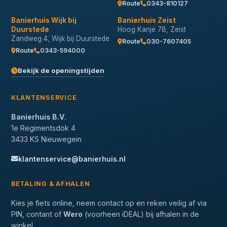
Route
0343-810127
Banierhuis Wijk bij
Banierhuis Zeist
Duurstede
Hoog Kanje 78, Zeist
Zandweg 4, Wijk bij Duurstede
Route
030-7607405
Route
0343-594000
Bekijk de openingstijden
KLANTENSERVICE
Banierhuis B.V.
1e Regimentsdok 4
3433 KS Nieuwegein
klantenservice@banierhuis.nl
BETALING & AFHALEN
Kies je fiets online, neem contact op en reken veilig af via
PIN, contant of
Wero
(voorheen iDEAL) bij afhalen in de
winkel.