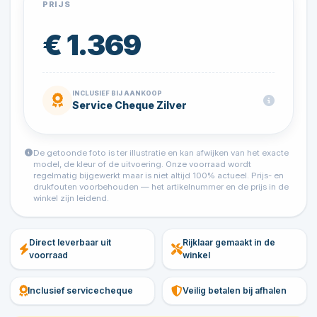
PRIJS
€ 1.369
INCLUSIEF BIJ AANKOOP
Service Cheque Zilver
De getoonde foto is ter illustratie en kan afwijken van het exacte
model, de kleur of de uitvoering. Onze voorraad wordt
regelmatig bijgewerkt maar is niet altijd 100% actueel. Prijs- en
drukfouten voorbehouden — het artikelnummer en de prijs in de
winkel zijn leidend.
Direct leverbaar uit
Rijklaar gemaakt in de
voorraad
winkel
Inclusief servicecheque
Veilig betalen bij afhalen