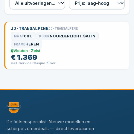
JJ-TRANSALPINE
JJ-TRANSALPINE
60 L
NOORDERLICHT SATIN
MAAT
KLEUR
HEREN
FRAME
Vleuten · Zeist
€ 1.369
incl. Service Cheque Zilver
Dé fietsenspecialist. Nieuwe modellen en
scherpe zomerdeals — direct leverbaar en