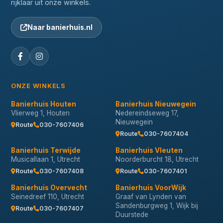
rijklaar uit onze winkels.
Naar banierhuis.nl
ONZE WINKELS
Banierhuis Houten
Banierhuis Nieuwegein
Vlierweg 1, Houten
Nedereindseweg 17,
Nieuwegein
Route
030-7607406
Route
030-7607404
Banierhuis Terwijde
Banierhuis Vleuten
Musicallaan 1, Utrecht
Noorderburcht 18, Utrecht
Route
030-7607408
Route
030-7607401
Banierhuis Overvecht
Banierhuis VoorWijk
Seinedreef 110, Utrecht
Graaf van Lynden van
Sandenburgweg 1, Wijk bij
Route
030-7607407
Duurstede