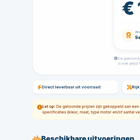
€
IN
S
De getoonde 
is niet alti
Direct leverbaar uit voorraad
Rij
Let op:
De getoonde prijzen zijn gekoppeld aan een sp
specificaties (kleur, maat, type motor en/of aantal ve
Beschikbare uitvoeringen