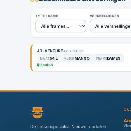
TYPE FRAME
VERSNELLINGEN
JJ-VENTURE
JJ-VENTURE
54 L
MANGO
DAMES
MAAT
KLEUR
FRAME
Houten
ON
Ban
Vli
Dé fietsenspecialist. Nieuwe modellen