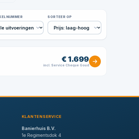
IKELNUMMER
SORTEER OP
€ 1.699
incl. Service Cheque Goud
KLANTENSERVICE
Banierhuis B.V.
1e Regimentsdok 4