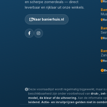
Ro
en scherpe zomerdeals — direct
leverbaar en rijklaar uit onze winkels.
Ban
Musi
Naar banierhuis.nl
Ro
Ban
Sei
Ro
Ban
Zan
Ro
B
Deze voorraadlijst wordt regelmatig bijgewerkt, maar is n
beschikbaarheid zijn onder voorbehoud van
druk-, zet
model, de kleur of de uitvoering.
Aan de informatie o
leidend.
Actie- en inruilprijzen gelden niet in combi