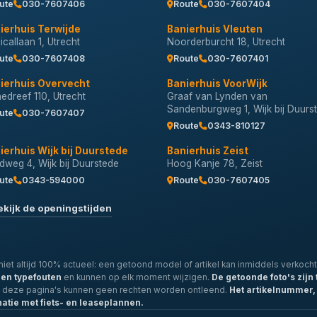
ute
030-7607406
Route
030-7607404
ierhuis Terwijde
Banierhuis Vleuten
callaan 1, Utrecht
Noorderburcht 18, Utrecht
ute
030-7607408
Route
030-7607401
ierhuis Overvecht
Banierhuis VoorWijk
nedreef 110, Utrecht
Graaf van Lynden van
Sandenburgweg 1, Wijk bij Duurs
ute
030-7607407
Route
0343-810127
ierhuis Wijk bij Duurstede
Banierhuis Zeist
dweg 4, Wijk bij Duurstede
Hoog Kanje 78, Zeist
ute
0343-594000
Route
030-7607405
ekijk de openingstijden
iet altijd 100% actueel: een getoond model of artikel kan inmiddels verkocht 
- en typefouten
en kunnen op elk moment wijzigen.
De getoonde foto's zijn 
p deze pagina's kunnen geen rechten worden ontleend.
Het artikelnummer, 
natie met fiets- en leaseplannen.