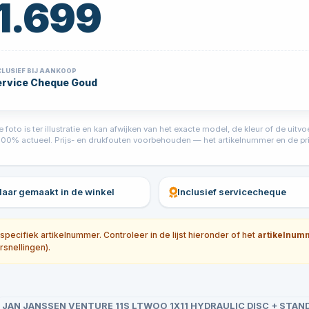
 1.699
CLUSIEF BIJ AANKOOP
ervice Cheque Goud
foto is ter illustratie en kan afwijken van het exacte model, de kleur of de ui
jd 100% actueel. Prijs- en drukfouten voorbehouden — het artikelnummer en de prij
klaar gemaakt in de winkel
Inclusief servicecheque
ecifiek artikelnummer. Controleer in de lijst hieronder of het
artikelnum
rsnellingen).
JAN JANSSEN VENTURE 11S LTWOO 1X11 HYDRAULIC DISC + STAN